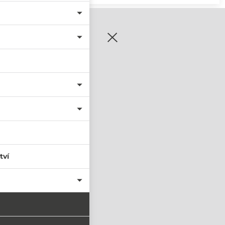
zaregistrujte se
tví
PŘIHLÁSIT SE
nastavit nové heslo