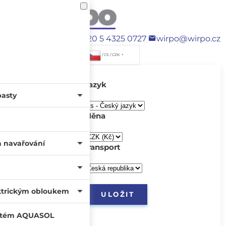
+420 5 4325 0727
wirpo@wirpo.cz
/ CS / CZK
Jazyk
pasty
Měna
a navařování
transport
ktrickým obloukem
systém AQUASOL