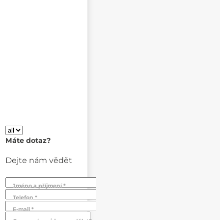
Máte dotaz?
Dejte nám vědět
Jméno a příjmení *
Telefon *
E-mail *