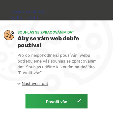
Vše o nákupu
Doprava a platba
Výdejní místo
Výměna a vrácení zboží
GDPR
SOUHLAS SE ZPRACOVÁNÍM DAT
Aby se vám web dobře
WIRPO s.r.o.
používal
Reklamační řád
Pro co nejpohodlnější používání webu
Obchodní podmínky
potřebujeme váš souhlas se zpracováním
O nás
dat. Souhlas udělíte kliknutím na tlačítko
Kontakty
"Povolit vše".
Firemní web
Nastavení dat
E-shop Wirpo.cz, Škrobárenská 518/16, Brno