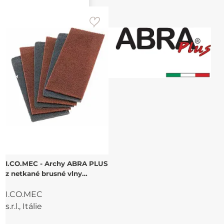
I.CO.MEC - Archy ABRA PLUS
z netkané brusné vlny
115x280 mm, brusivo Al
I.CO.MEC
korund
s.r.l., Itálie