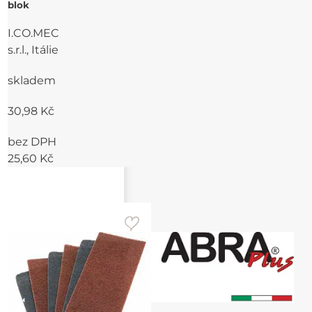
blok
I.CO.MEC
s.r.l., Itálie
skladem
30,98 Kč
bez DPH
25,60 Kč