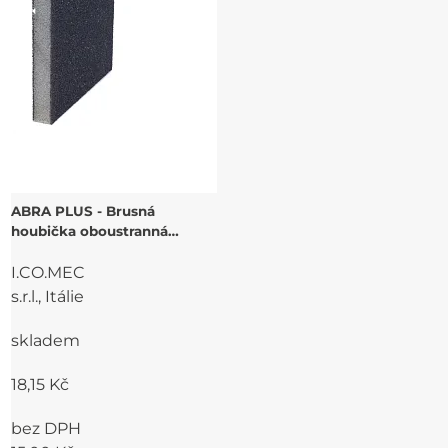
ABRA PLUS - Brusná
houbička oboustranná
120x98 mm
I.CO.MEC
s.r.l., Itálie
skladem
18,15 Kč
bez DPH