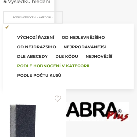
4
Výsledků hledání
PODLE HODNOCENÍ V KATEGORII
VÝCHOZÍ ŘAZENÍ
OD NEJLEVNĚJŠÍHO
OD NEJDRAŽŠÍHO
NEJPRODÁVANĚJŠÍ
DLE ABECEDY
DLE KÓDU
NEJNOVĚJŠÍ
PODLE HODNOCENÍ V KATEGORII
PODLE POČTU KUSŮ