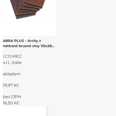
ABRA PLUS - Archy z
netkané brusné vlny 115x280
mm, brusivo SiC
I.CO.MEC
s.r.l., Itálie
skladem
19,97 Kč
bez DPH
16,50 Kč