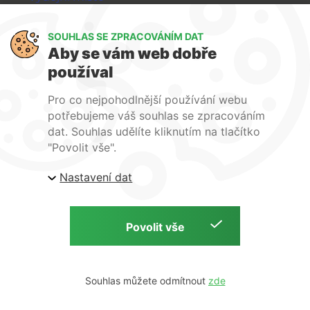
Výměna a vrácení zboží
GDPR
SOUHLAS SE ZPRACOVÁNÍM DAT
Aby se vám web dobře
WIRPO s.r.o.
používal
Reklamační řád
Pro co nejpohodlnější používání webu
Obchodní podmínky
potřebujeme váš souhlas se zpracováním
O nás
dat. Souhlas udělíte kliknutím na tlačítko
Kontakty
"Povolit vše".
Firemní web
Nastavení dat
E-shop Wirpo.cz, Škrobárenská 518/16, Brno
Copyright © 2026 E-shop Wirpo.cz | by
Souhlas můžete odmítnout