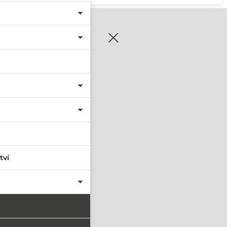
zaregistrujte se
tví
PŘIHLÁSIT SE
nastavit nové heslo