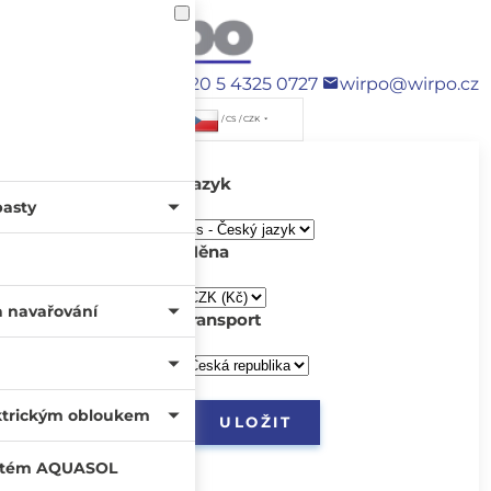
+420 5 4325 0727
wirpo@wirpo.cz
/ CS / CZK
Jazyk
pasty
Měna
a navařování
transport
ktrickým obloukem
systém AQUASOL