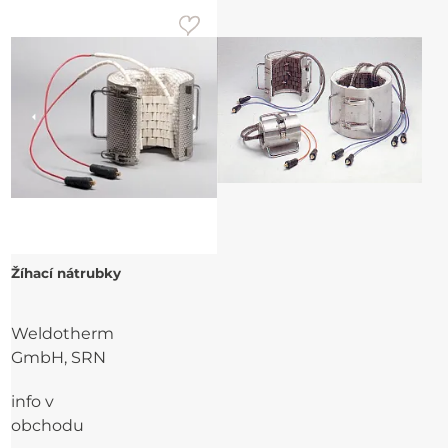
Žíhací nátrubky
Weldotherm
GmbH, SRN
info v
obchodu