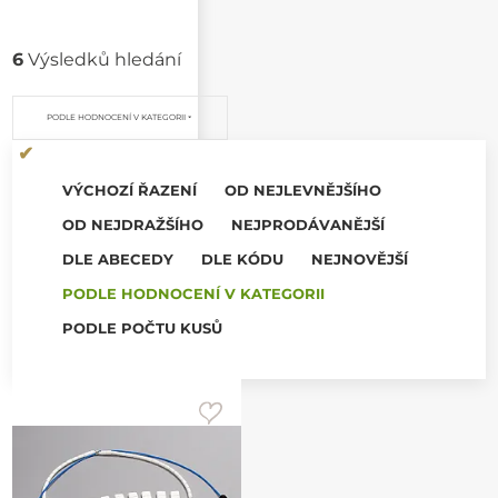
6
Výsledků hledání
PODLE HODNOCENÍ V KATEGORII
VÝCHOZÍ ŘAZENÍ
OD NEJLEVNĚJŠÍHO
OD NEJDRAŽŠÍHO
NEJPRODÁVANĚJŠÍ
DLE ABECEDY
DLE KÓDU
NEJNOVĚJŠÍ
PODLE HODNOCENÍ V KATEGORII
PODLE POČTU KUSŮ