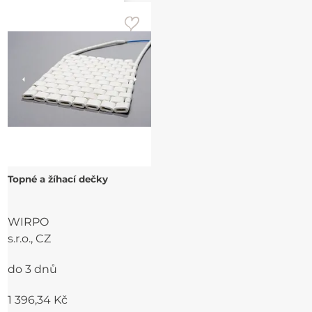
Topné a žíhací dečky
WIRPO
s.r.o., CZ
do 3 dnů
1 396,34 Kč