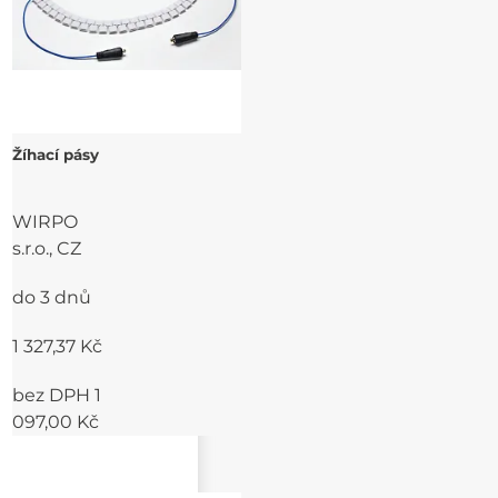
Žíhací pásy
WIRPO
s.r.o., CZ
do 3 dnů
1 327,37 Kč
bez DPH 1
097,00 Kč