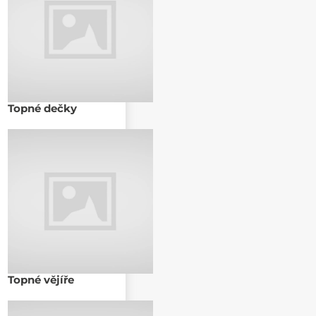
Topné dečky
Topné vějíře