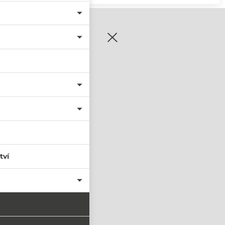
zaregistrujte se
tví
PŘIHLÁSIT SE
nastavit nové heslo