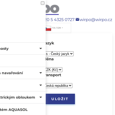
+420 5 4325 0727
wirpo@wirpo.cz
/ CS / CZK
Jazyk
pasty
Měna
a navařování
transport
ktrickým obloukem
systém AQUASOL