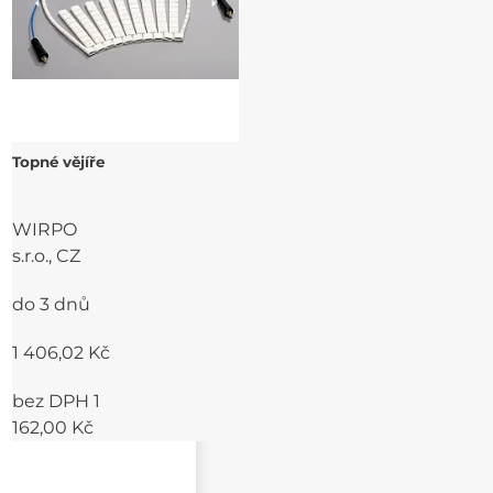
Topné vějíře
WIRPO
s.r.o., CZ
do 3 dnů
1 406,02 Kč
bez DPH 1
162,00 Kč