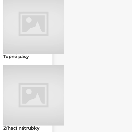
Topné pásy
Žíhací nátrubky