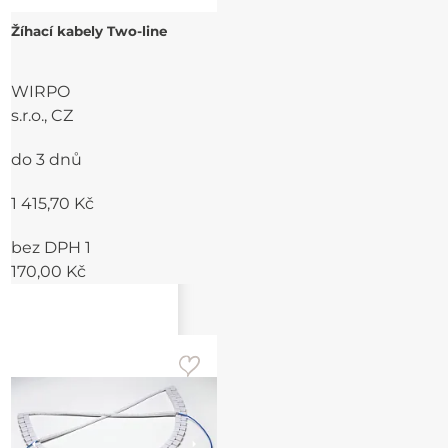
Žíhací kabely Two-line
WIRPO
s.r.o., CZ
do 3 dnů
1 415,70 Kč
bez DPH 1
170,00 Kč