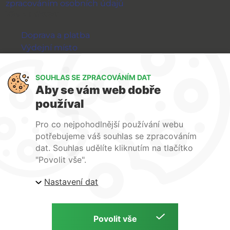
zpracováním osobních údajů
Vše o nákupu
Doprava a platba
Výdejní místo
Výměna a vrácení zboží
GDPR
SOUHLAS SE ZPRACOVÁNÍM DAT
Aby se vám web dobře
WIRPO s.r.o.
používal
Reklamační řád
Pro co nejpohodlnější používání webu
Obchodní podmínky
potřebujeme váš souhlas se zpracováním
O nás
dat. Souhlas udělíte kliknutím na tlačítko
Kontakty
"Povolit vše".
Firemní web
Nastavení dat