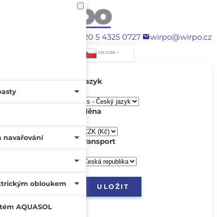
+420 5 4325 0727
wirpo@wirpo.cz
/ CS / CZK
Jazyk
pasty
Měna
a navařování
transport
ktrickým obloukem
systém AQUASOL