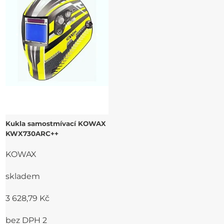
Kukla samostmívací KOWAX
KWX730ARC++
KOWAX
skladem
3 628,79 Kč
bez DPH 2