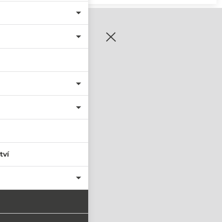
zaregistrujte se
tví
PŘIHLÁSIT SE
nastavit nové heslo