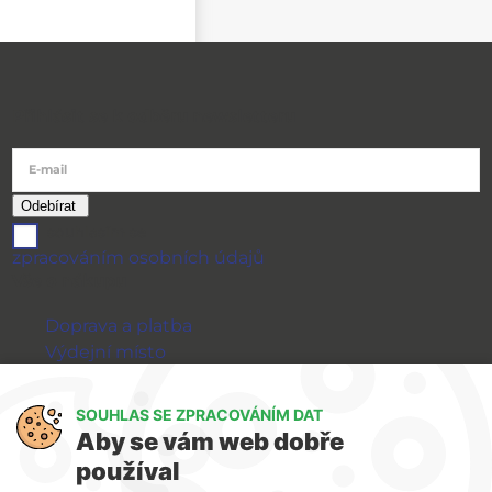
Přihlásit se k odběru newsletteru
E-mail
souhlasím se
zpracováním osobních údajů
Vše o nákupu
Doprava a platba
Výdejní místo
Výměna a vrácení zboží
GDPR
SOUHLAS SE ZPRACOVÁNÍM DAT
Aby se vám web dobře
WIRPO s.r.o.
používal