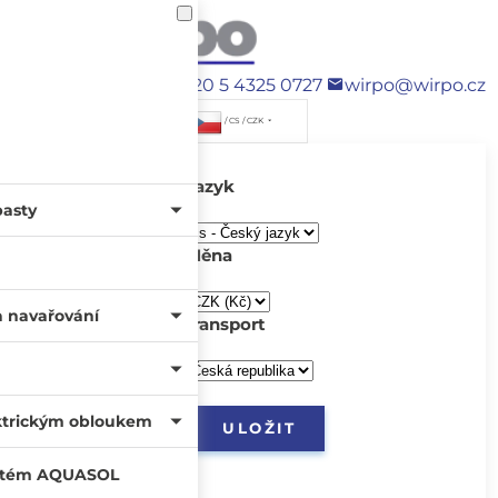
+420 5 4325 0727
wirpo@wirpo.cz
/ CS / CZK
Jazyk
pasty
Měna
a navařování
transport
ktrickým obloukem
systém AQUASOL