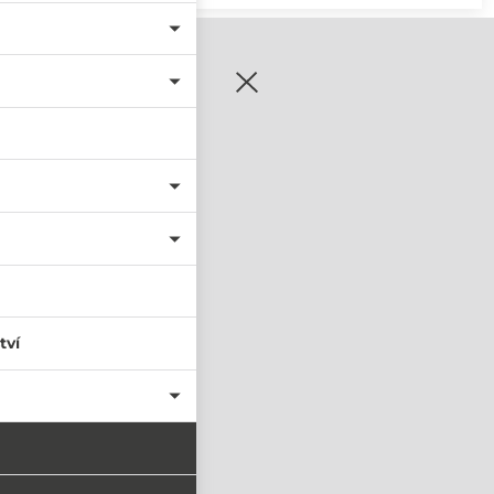
zaregistrujte se
tví
PŘIHLÁSIT SE
nastavit nové heslo