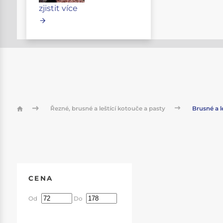
zjistit více
Řezné, brusné a leštící kotouče a pasty
Brusné a le
CENA
Od
Do