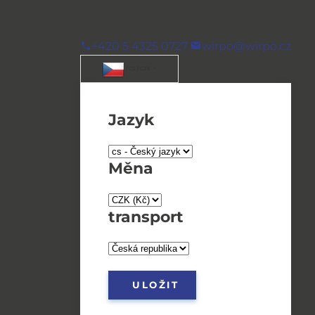
+420 5 4325 0727
wirpo@wirpo.cz
/ CS / CZK
Jazyk
Měna
transport