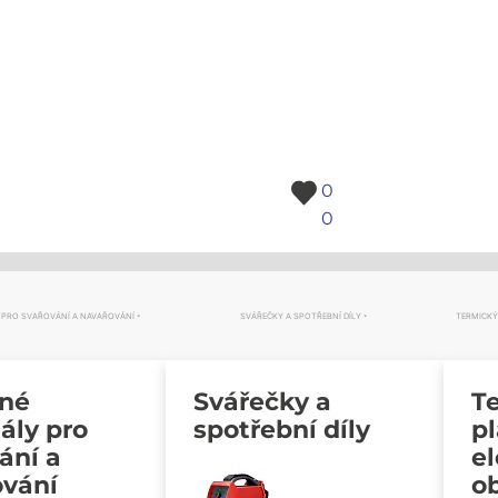
0
0
 PRO SVAŘOVÁNÍ A NAVAŘOVÁNÍ
SVÁŘEČKY A SPOTŘEBNÍ DÍLY
TERMICKÝ
vné
Svářečky a
Te
ály pro
spotřební díly
p
ání a
e
ování
o