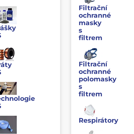
Filtrační
ochranné
masky
rášky
s
S
filtrem
Filtrační
ráty
ochranné
S
polomasky
s
filtrem
echnologie
S
Respirátory