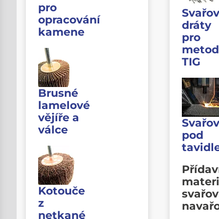
pro
Svařov
opracování
dráty
kamene
pro
metod
TIG
Brusné
lamelové
vějíře a
Svařov
válce
pod
tavid
Přída
materi
Kotouče
svařov
z
navař
netkané