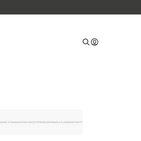
E-mail
Heslo
VODNÍ STRANA
NOVINKY
AKCE
VÝPRODEJ
DOPRAVA A PLATBA
KONTAKTY