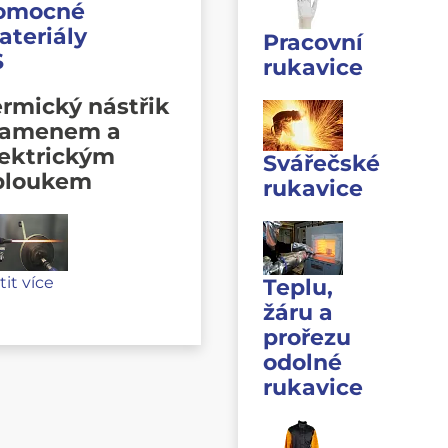
omocné
ateriály
Pracovní
S
rukavice
rmický nástřik
lamenem a
lektrickým
Svářečské
bloukem
rukavice
stit více
Teplu,
žáru a
prořezu
odolné
rukavice