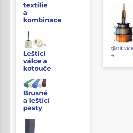
textilie
a
kombinace
zjistit víc
Leštící
válce a
kotouče
Brusné
a leštící
pasty