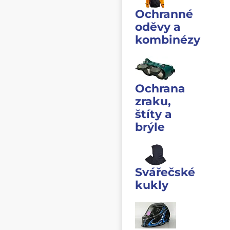
Ochranné
oděvy a
kombinézy
Ochrana
zraku,
štíty a
brýle
Svářečské
kukly