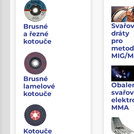
Svařov
Brusné
dráty
a řezné
pro
kotouče
metod
MIG/
Brusné
Obale
lamelové
svařov
kotouče
elektr
MMA
Kotouče