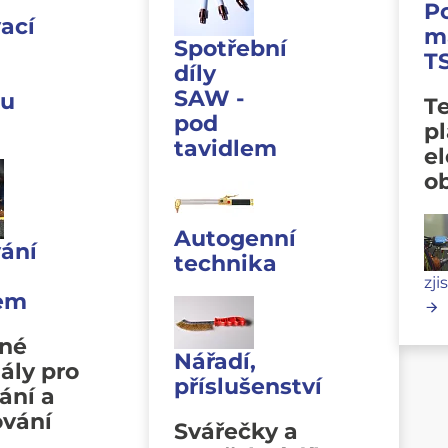
P
ací
m
Spotřební
T
díly
SAW -
u
Te
pod
p
tavidlem
e
o
Autogenní
ání
technika
zji
lem
vné
Nářadí,
ály pro
příslušenství
ání a
ování
Svářečky a