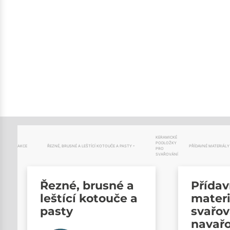
KERAMICKÉ
PODLOŽKY
AKCE
ŘEZNÉ, BRUSNÉ A LEŠTÍCÍ KOTOUČE A PASTY
PŘÍDAVNÉ MATERIÁLY
PRO
SVAŘOVÁNÍ
Řezné, brusné a
Přída
leštící kotouče a
materi
pasty
svařov
navař