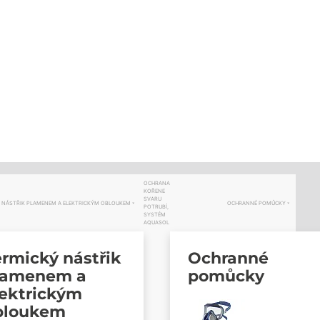
OCHRANA
KOŘENE
SVARU
 NÁSTŘIK PLAMENEM A ELEKTRICKÝM OBLOUKEM
OCHRANNÉ POMŮCKY
POTRUBÍ,
SYSTÉM
AQUASOL
rmický nástřik
Ochranné
lamenem a
pomůcky
lektrickým
bloukem