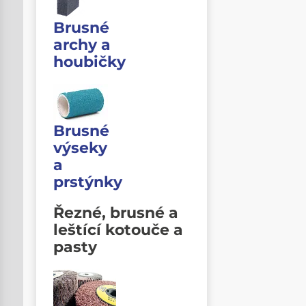
Brusné
archy a
houbičky
Brusné
výseky
a
prstýnky
Řezné, brusné a
leštící kotouče a
pasty