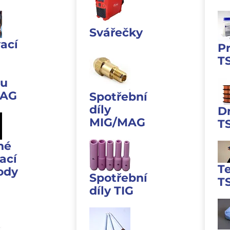
Svářečky
ací
P
T
u
MAG
Spotřební
díly
D
MIG/MAG
T
né
ací
T
ody
Spotřební
T
díly TIG