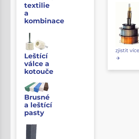
textilie
a
kombinace
zjistit víc
Leštící
válce a
kotouče
Brusné
a leštící
pasty