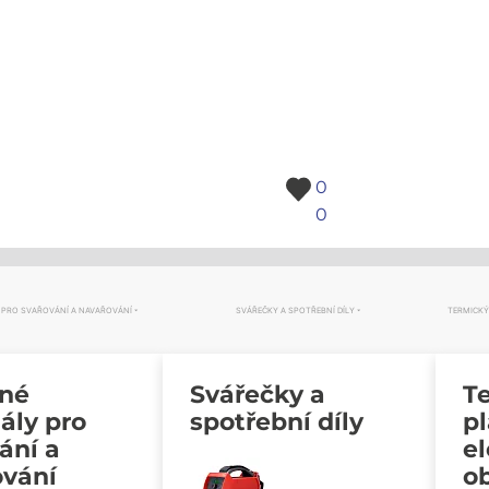
0
0
 PRO SVAŘOVÁNÍ A NAVAŘOVÁNÍ
SVÁŘEČKY A SPOTŘEBNÍ DÍLY
TERMICKÝ
vné
Svářečky a
Te
ály pro
spotřební díly
p
ání a
e
ování
o