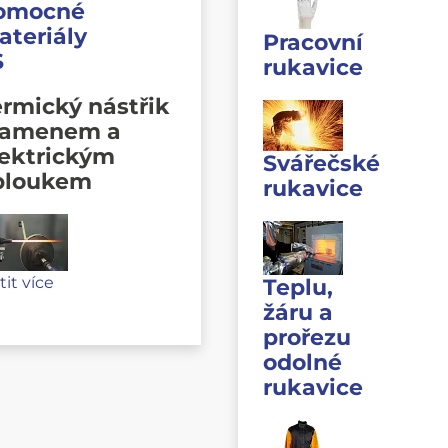
omocné
ateriály
Pracovní
S
rukavice
rmický nástřik
lamenem a
lektrickým
Svářečské
bloukem
rukavice
stit více
Teplu,
žáru a
prořezu
odolné
rukavice