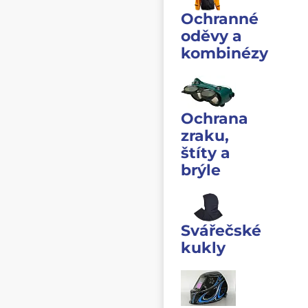
Ochranné
oděvy a
kombinézy
Ochrana
zraku,
štíty a
brýle
Svářečské
kukly