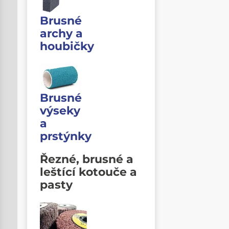
Brusné
archy a
houbičky
Brusné
výseky
a
prstýnky
Řezné, brusné a
leštící kotouče a
pasty