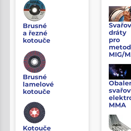
Svařov
Brusné
dráty
a řezné
pro
kotouče
metod
MIG/
Brusné
Obale
lamelové
svařov
kotouče
elektr
MMA
Kotouče