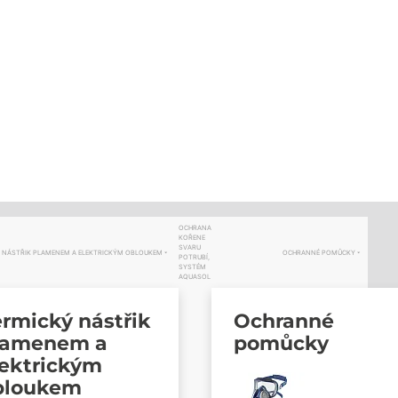
OCHRANA
KOŘENE
SVARU
 NÁSTŘIK PLAMENEM A ELEKTRICKÝM OBLOUKEM
OCHRANNÉ POMŮCKY
POTRUBÍ,
SYSTÉM
AQUASOL
rmický nástřik
Ochranné
lamenem a
pomůcky
lektrickým
bloukem