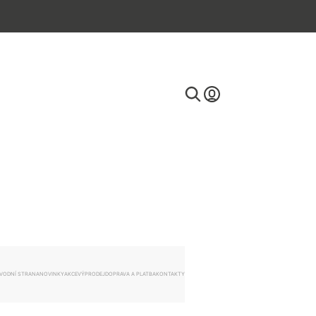
E-mail
Heslo
VODNÍ STRANA
NOVINKY
AKCE
VÝPRODEJ
DOPRAVA A PLATBA
KONTAKTY