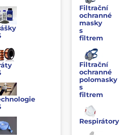
Filtrační
ochranné
masky
rášky
s
S
filtrem
Filtrační
ráty
ochranné
S
polomasky
s
filtrem
echnologie
S
Respirátory