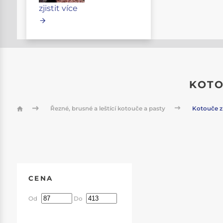
zjistit více
KOTO
Řezné, brusné a leštící kotouče a pasty
Kotouče z 
CENA
Od
Do