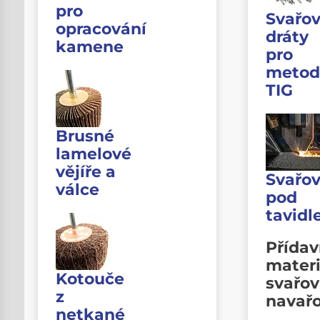
pro
Svařov
opracování
dráty
kamene
pro
metod
TIG
Brusné
lamelové
vějíře a
Svařov
válce
pod
tavid
Přída
materi
Kotouče
svařov
z
navař
netkané