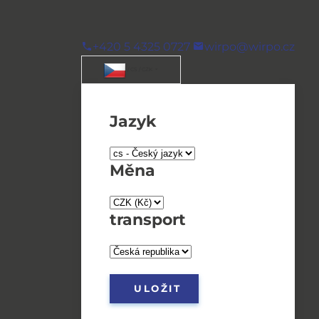
+420 5 4325 0727
wirpo@wirpo.cz
/ CS / CZK
Jazyk
Měna
transport