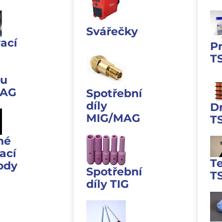
Svářečky
ací
P
T
u
MAG
Spotřební
díly
D
MIG/MAG
T
né
ací
T
ody
Spotřební
T
díly TIG