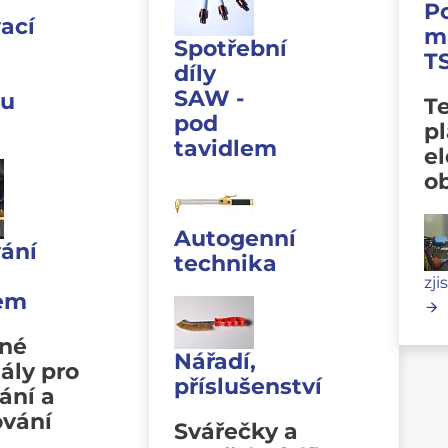
P
ací
m
Spotřební
T
díly
SAW -
u
Te
pod
p
tavidlem
e
o
Autogenní
ání
technika
zji
lem
vné
Nářadí,
ály pro
příslušenství
ání a
ování
Svářečky a