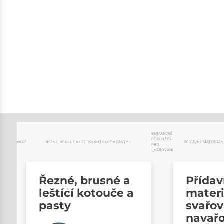
KERAMICKÉ
PODLOŽKY
AKCE
ŘEZNÉ, BRUSNÉ A LEŠTÍCÍ KOTOUČE A PASTY
PŘÍDAVNÉ MATERIÁLY
PRO
SVAŘOVÁNÍ
Řezné, brusné a
Přída
leštící kotouče a
materi
pasty
svařov
navař