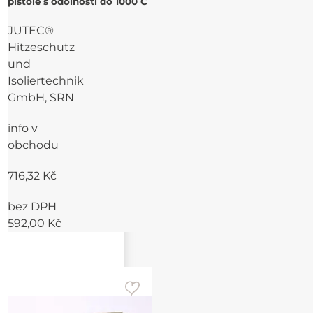
pistole s odolností do 1000 C
JUTEC®
Hitzeschutz
und
Isoliertechnik
GmbH, SRN
info v
obchodu
716,32 Kč
bez DPH
592,00 Kč