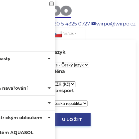
+420 5 4325 0727
wirpo@wirpo.cz
/ CS / CZK
Jazyk
pasty
Měna
a navařování
transport
ktrickým obloukem
systém AQUASOL