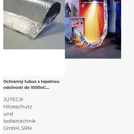
Ochranný tubus s tepelnou
odolností do 1000oC
sálavého tepla a suchým
JUTEC®
zipem
Hitzeschutz
und
Isoliertechnik
GmbH, SRN