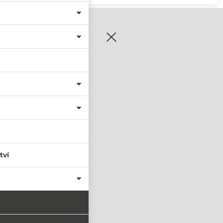
zaregistrujte se
tví
PŘIHLÁSIT SE
nastavit nové heslo