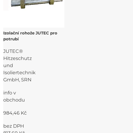
Izolační rohože JUTEC pro
potrubí
JUTEC®
Hitzeschutz
und
Isoliertechnik
GmbH, SRN
info v
obchodu
984,46 Kč
bez DPH