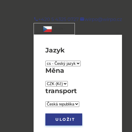
+420 5 4325 0727
wirpo@wirpo.cz
/ CS / CZK
Jazyk
Měna
transport