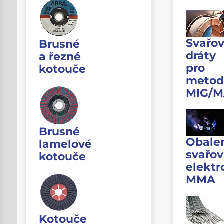
Svařov
Brusné
dráty
a řezné
pro
kotouče
metod
MIG/
Brusné
Obale
lamelové
svařov
kotouče
elektr
MMA
Kotouče