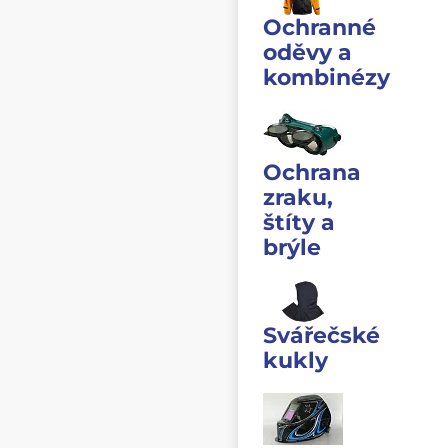
Ochranné
oděvy a
kombinézy
Ochrana
zraku,
štíty a
brýle
Svářečské
kukly