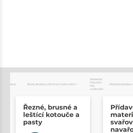
KERAMICKÉ
PODLOŽKY
AKCE
ŘEZNÉ, BRUSNÉ A LEŠTÍCÍ KOTOUČE A PASTY
PŘÍDAVNÉ MATERIÁLY
PRO
SVAŘOVÁNÍ
Řezné, brusné a
Přída
leštící kotouče a
materi
pasty
svařov
navař