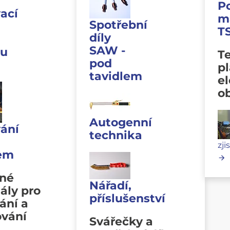
P
ací
m
Spotřební
T
díly
SAW -
u
Te
pod
p
tavidlem
e
o
Autogenní
ání
technika
zji
lem
vné
Nářadí,
ály pro
příslušenství
ání a
ování
Svářečky a