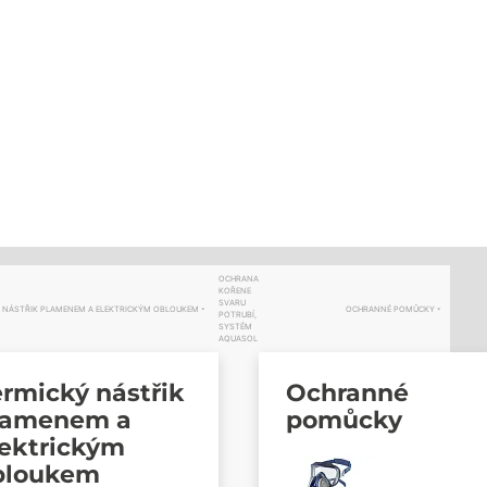
OCHRANA
KOŘENE
SVARU
 NÁSTŘIK PLAMENEM A ELEKTRICKÝM OBLOUKEM
OCHRANNÉ POMŮCKY
POTRUBÍ,
SYSTÉM
AQUASOL
rmický nástřik
Ochranné
lamenem a
pomůcky
lektrickým
bloukem