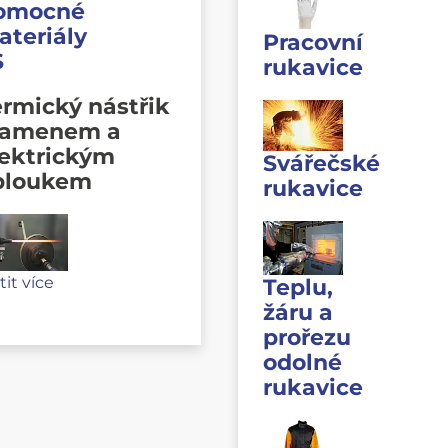
omocné
ateriály
Pracovní
S
rukavice
rmický nástřik
lamenem a
lektrickým
Svářečské
bloukem
rukavice
stit více
Teplu,
žáru a
prořezu
odolné
rukavice