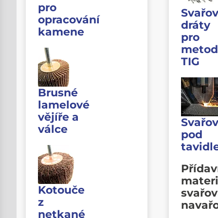
pro
Svařov
opracování
dráty
kamene
pro
metod
TIG
Brusné
lamelové
vějíře a
Svařov
válce
pod
tavid
Přída
materi
Kotouče
svařov
z
navař
netkané