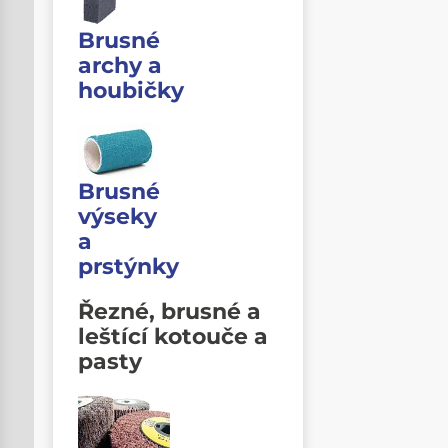
Brusné
archy a
houbičky
Brusné
výseky
a
prstýnky
Řezné, brusné a
leštící kotouče a
pasty