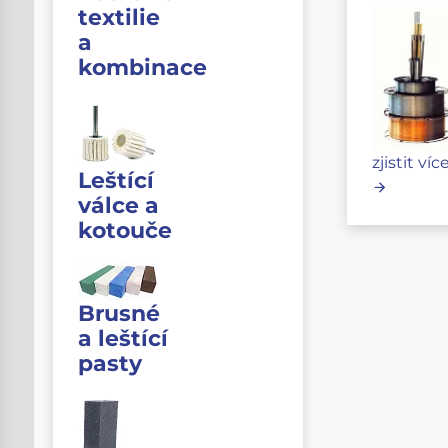
textilie
a
kombinace
zjistit víc
Leštící
válce a
kotouče
Brusné
a leštící
pasty