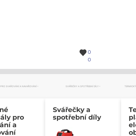
0
0
 PRO SVAŘOVÁNÍ A NAVAŘOVÁNÍ
SVÁŘEČKY A SPOTŘEBNÍ DÍLY
TERMICKÝ
vné
Svářečky a
Te
ály pro
spotřební díly
p
ání a
e
ování
o