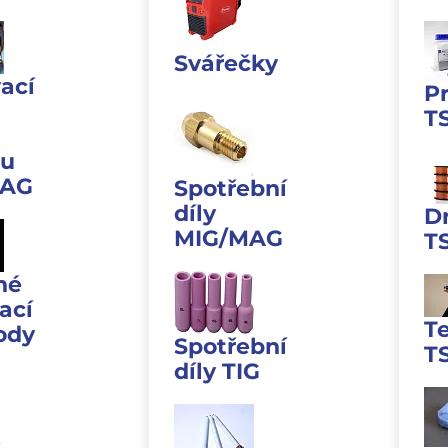
Svářečky
ací
P
T
u
MAG
Spotřební
díly
D
MIG/MAG
T
né
ací
T
ody
Spotřební
T
díly TIG