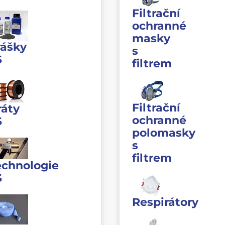
Filtrační
ochranné
masky
rášky
s
S
filtrem
Filtrační
ráty
ochranné
S
polomasky
s
filtrem
echnologie
S
Respirátory