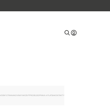
E-mail
Heslo
VODNÍ STRANA
NOVINKY
AKCE
VÝPRODEJ
DOPRAVA A PLATBA
KONTAKTY