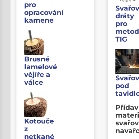
pro
Svařov
opracování
dráty
kamene
pro
metod
TIG
Brusné
lamelové
vějíře a
Svařov
válce
pod
tavid
Přída
materi
Kotouče
svařov
z
navař
netkané