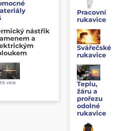
omocné
ateriály
Pracovní
S
rukavice
rmický nástřik
lamenem a
lektrickým
Svářečské
bloukem
rukavice
stit více
Teplu,
žáru a
prořezu
odolné
rukavice