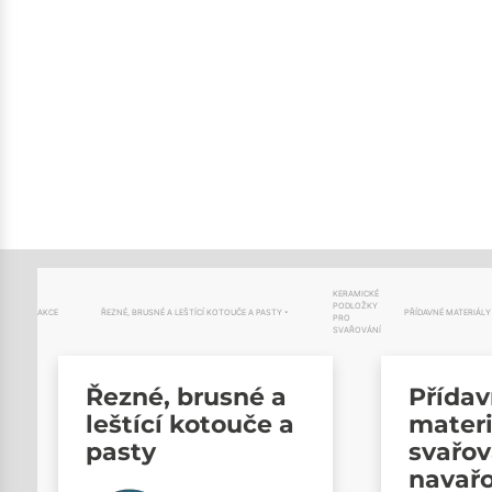
KERAMICKÉ
PODLOŽKY
AKCE
ŘEZNÉ, BRUSNÉ A LEŠTÍCÍ KOTOUČE A PASTY
PŘÍDAVNÉ MATERIÁLY
PRO
SVAŘOVÁNÍ
Řezné, brusné a
Přída
leštící kotouče a
materi
pasty
svařov
navař