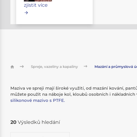
zjistit více
Spreje, vazelíny a kapaliny
Mazání a průmyslová ú
Maziva ve spreji mají široké využití, od mazání kování, pant
můžete použít na náboje kol, kloubů osobních i nákladních 
silikonové mazivo s PTFE.
20
Výsledků hledání