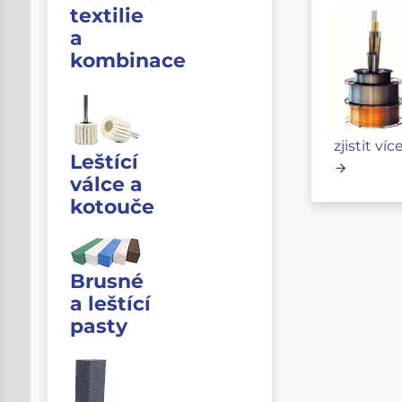
textilie
a
kombinace
zjistit víc
Leštící
válce a
kotouče
Brusné
a leštící
pasty