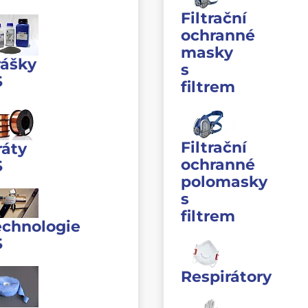
Filtrační
ochranné
masky
rášky
s
S
filtrem
Filtrační
ráty
ochranné
S
polomasky
s
filtrem
echnologie
S
Respirátory