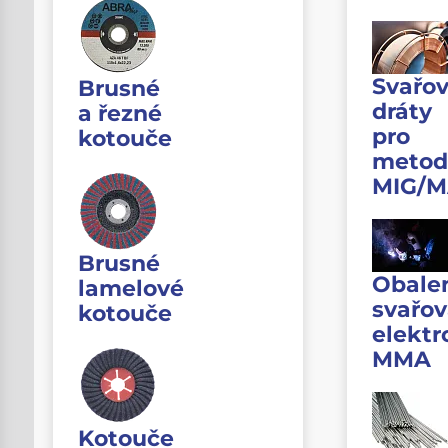
Svařov
Brusné
dráty
a řezné
pro
kotouče
metod
MIG/
Brusné
Obale
lamelové
svařov
kotouče
elektr
MMA
Kotouče