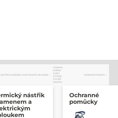
OCHRANA
KOŘENE
SVARU
 NÁSTŘIK PLAMENEM A ELEKTRICKÝM OBLOUKEM
OCHRANNÉ POMŮCKY
POTRUBÍ,
SYSTÉM
AQUASOL
rmický nástřik
Ochranné
lamenem a
pomůcky
lektrickým
bloukem