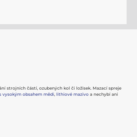
ní strojních částí, ozubených kol či ložisek. Mazací spreje
s vysokým obsahem mědi
,
lithiové mazivo
a nechybí ani