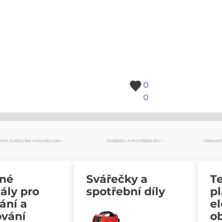
0
0
 PRO SVAŘOVÁNÍ A NAVAŘOVÁNÍ
SVÁŘEČKY A SPOTŘEBNÍ DÍLY
TERMICKÝ
vné
Svářečky a
Te
ály pro
spotřební díly
p
ání a
e
ování
o