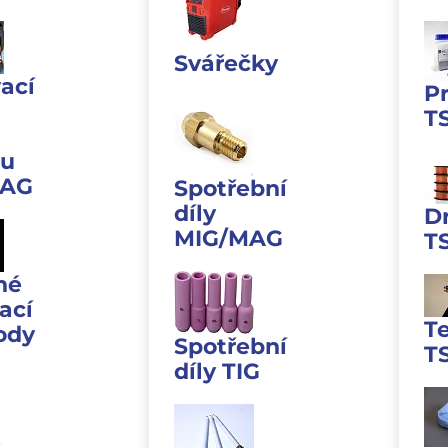
Svářečky
ací
P
T
u
MAG
Spotřební
díly
D
MIG/MAG
T
né
ací
T
ody
Spotřební
T
díly TIG