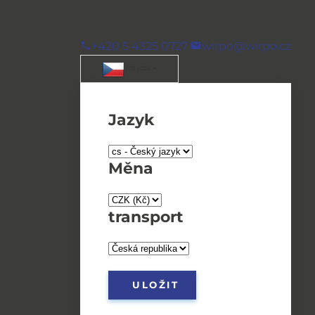
+420 5 4325 0727
wirpo@wirpo.cz
/ CS / CZK
Jazyk
Měna
transport