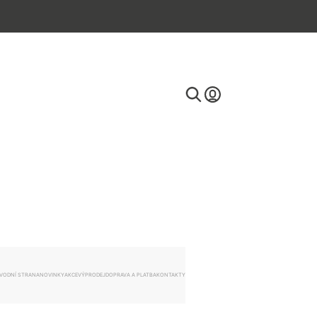
E-mail
Heslo
VODNÍ STRANA
NOVINKY
AKCE
VÝPRODEJ
DOPRAVA A PLATBA
KONTAKTY