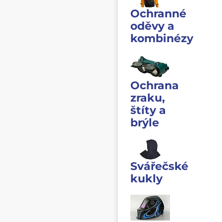
Ochranné
oděvy a
kombinézy
Ochrana
zraku,
štíty a
brýle
Svářečské
kukly