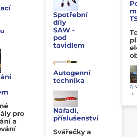
P
ací
m
Spotřební
T
díly
SAW -
u
Te
pod
p
tavidlem
e
o
Autogenní
ání
technika
zji
lem
vné
Nářadí,
ály pro
příslušenství
ání a
ování
Svářečky a