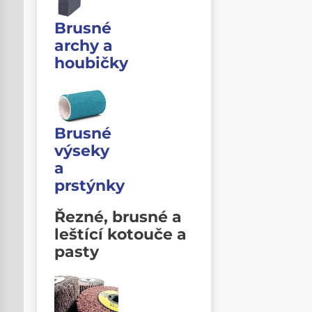
Brusné
archy a
houbičky
Brusné
výseky
a
prstýnky
Řezné, brusné a
leštící kotouče a
pasty