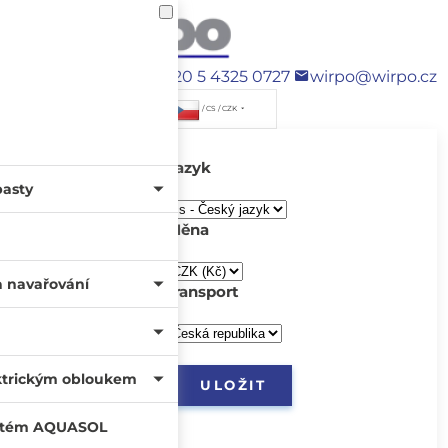
+420 5 4325 0727
wirpo@wirpo.cz
/ CS / CZK
Jazyk
pasty
Měna
a navařování
transport
ktrickým obloukem
systém AQUASOL