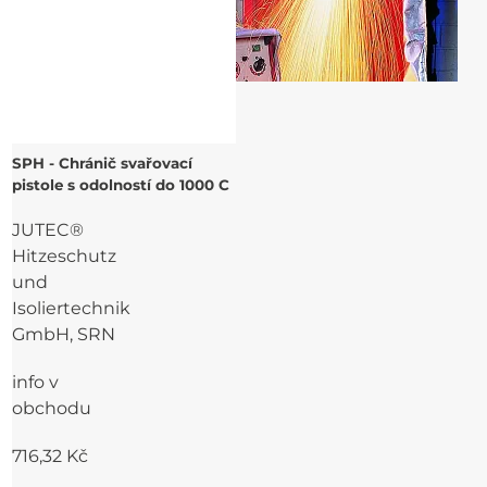
SPH - Chránič svařovací
pistole s odolností do 1000 C
JUTEC®
Hitzeschutz
und
Isoliertechnik
GmbH, SRN
info v
obchodu
716,32 Kč