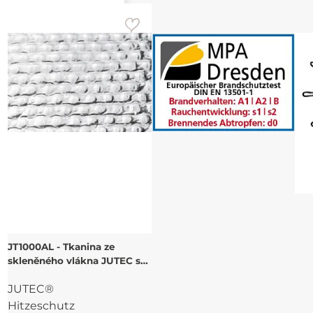
JT1000AL - Tkanina ze
skleněného vlákna JUTEC s
jednostranným Al potahem s
JUTEC®
odolností do 1000°C
Hitzeschutz