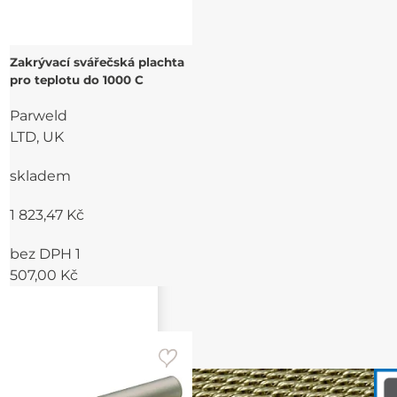
Zakrývací svářečská plachta
pro teplotu do 1000 C
Parweld
LTD, UK
skladem
1 823,47 Kč
bez DPH 1
507,00 Kč