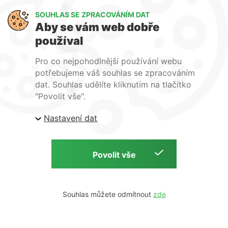
JUTEC®
Hitzeschutz
SOUHLAS SE ZPRACOVÁNÍM DAT
Aby se vám web dobře
und
Isoliertechnik
používal
GmbH, SRN
Pro co nejpohodlnější používání webu
skladem
potřebujeme váš souhlas se zpracováním
dat. Souhlas udělíte kliknutím na tlačítko
726,48 Kč
"Povolit vše".
bez DPH
Nastavení dat
600,40 Kč
Souhlas můžete odmítnout