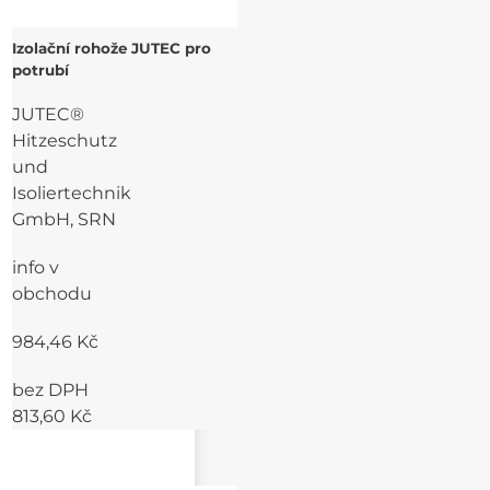
Izolační rohože JUTEC pro
potrubí
JUTEC®
Hitzeschutz
und
Isoliertechnik
GmbH, SRN
info v
obchodu
984,46 Kč
bez DPH
813,60 Kč