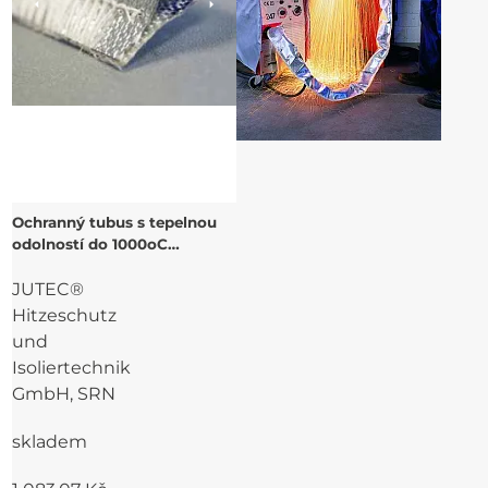
Ochranný tubus s tepelnou
odolností do 1000oC
sálavého tepla a suchým
JUTEC®
zipem
Hitzeschutz
und
Isoliertechnik
GmbH, SRN
skladem