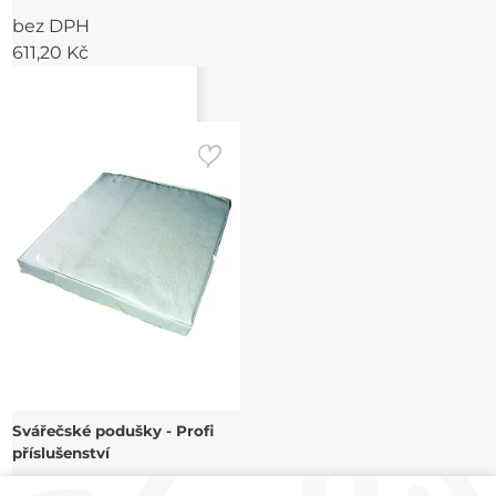
bez DPH
611,20 Kč
Svářečské podušky - Profi
příslušenství