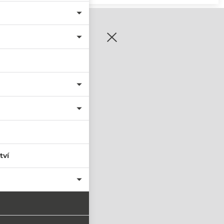
zaregistrujte se
tví
PŘIHLÁSIT SE
nastavit nové heslo