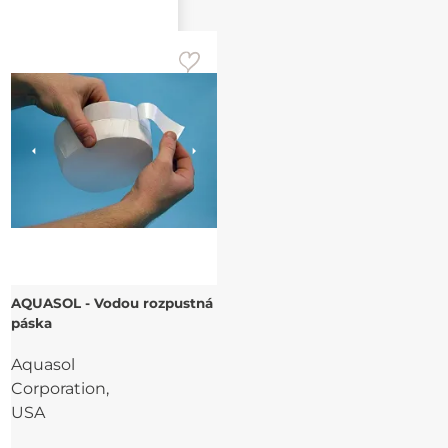
AQUASOL - Vodou rozpustná
páska
Aquasol
Corporation,
USA