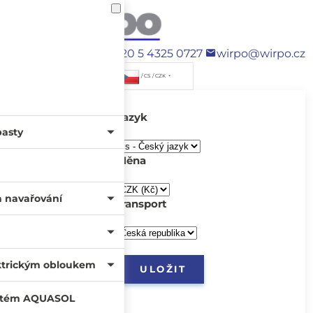
+420 5 4325 0727
wirpo@wirpo.cz
/ CS / CZK
Jazyk
pasty
Měna
a navařování
transport
ktrickým obloukem
systém AQUASOL