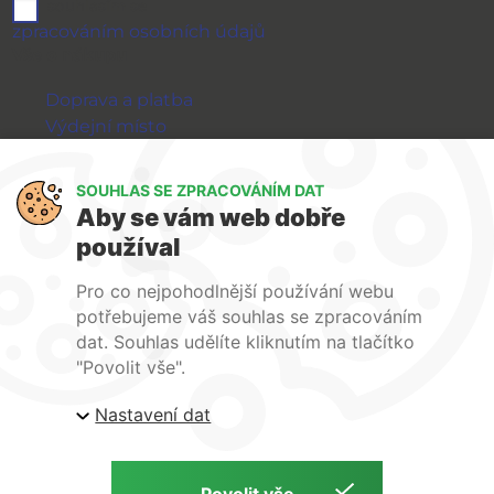
souhlasím se
zpracováním osobních údajů
Vše o nákupu
Doprava a platba
Výdejní místo
Výměna a vrácení zboží
GDPR
SOUHLAS SE ZPRACOVÁNÍM DAT
Aby se vám web dobře
WIRPO s.r.o.
používal
Reklamační řád
Pro co nejpohodlnější používání webu
Obchodní podmínky
potřebujeme váš souhlas se zpracováním
O nás
dat. Souhlas udělíte kliknutím na tlačítko
Kontakty
"Povolit vše".
Firemní web
Nastavení dat