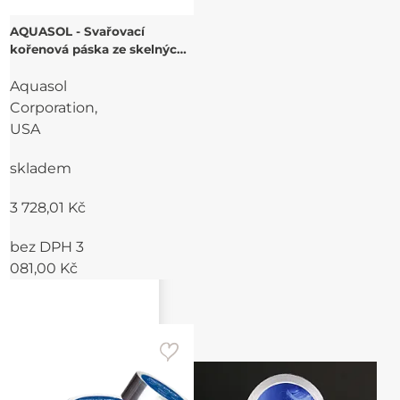
AQUASOL - Svařovací
kořenová páska ze skelných
vláken FIBACK
Aquasol
Corporation,
USA
skladem
3 728,01 Kč
bez DPH 3
081,00 Kč