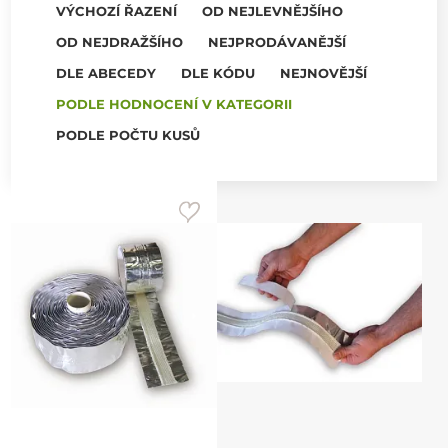
VÝCHOZÍ ŘAZENÍ
OD NEJLEVNĚJŠÍHO
OD NEJDRAŽŠÍHO
NEJPRODÁVANĚJŠÍ
DLE ABECEDY
DLE KÓDU
NEJNOVĚJŠÍ
PODLE HODNOCENÍ V KATEGORII
PODLE POČTU KUSŮ