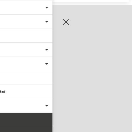
zaregistrujte se
tví
PŘIHLÁSIT SE
nastavit nové heslo