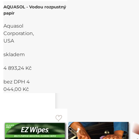
AQUASOL - Vodou rozpustný
papír
Aquasol
Corporation,
USA
skladem
4 893,24 Kč
bez DPH 4
044,00 Kč