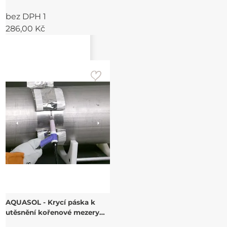
bez DPH 1
286,00 Kč
AQUASOL - Krycí páska k
utěsnění kořenové mezery
EZ ZONE TAPE