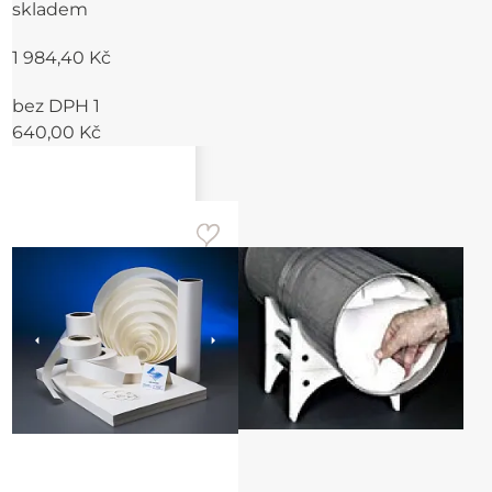
skladem
1 984,40 Kč
bez DPH 1
640,00 Kč