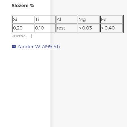
Složení %
Si
Ti
Al
Mg
Fe
0,20
0,10
rest
< 0,03
< 0,40
Ke stažení
Zander-W-Al99-5Ti
Napište svůj dotaz