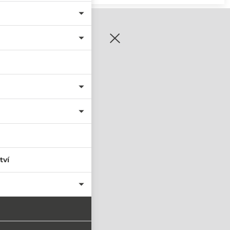
zaregistrujte se
tví
PŘIHLÁSIT SE
nastavit nové heslo