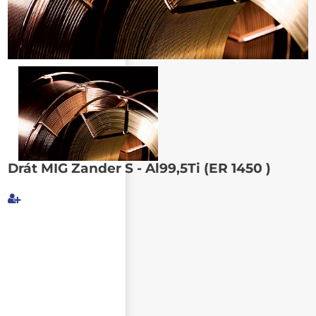
Poslat známému
Drát MIG Zander S - Al99,5Ti (ER 1450 )
Můj e-mail
E-mail příjemce
Text e-mailu