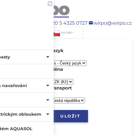
+420 5 4325 0727
wirpo@wirpo.cz
/ CS / CZK
Jazyk
pasty
Měna
a navařování
transport
ktrickým obloukem
systém AQUASOL