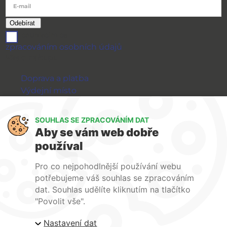
E-mail
souhlasím se
zpracováním osobních údajů
Vše o nákupu
Doprava a platba
Výdejní místo
Výměna a vrácení zboží
GDPR
SOUHLAS SE ZPRACOVÁNÍM DAT
Aby se vám web dobře
WIRPO s.r.o.
používal
Reklamační řád
Pro co nejpohodlnější používání webu
Obchodní podmínky
potřebujeme váš souhlas se zpracováním
O nás
dat. Souhlas udělíte kliknutím na tlačítko
Kontakty
"Povolit vše".
Firemní web
Nastavení dat