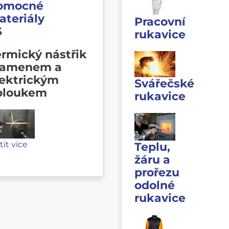
omocné
ateriály
Pracovní
S
rukavice
rmický nástřik
lamenem a
lektrickým
Svářečské
bloukem
rukavice
stit více
Teplu,
žáru a
prořezu
odolné
rukavice