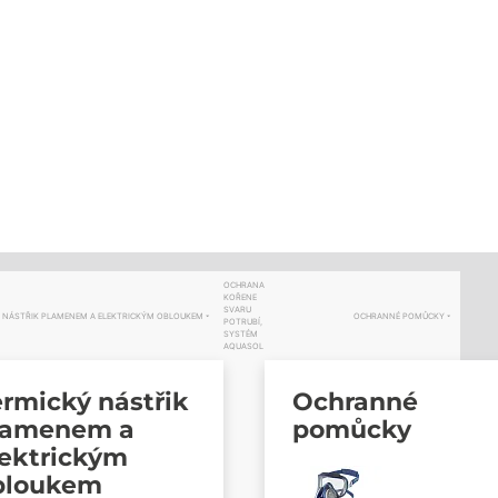
OCHRANA
KOŘENE
SVARU
 NÁSTŘIK PLAMENEM A ELEKTRICKÝM OBLOUKEM
OCHRANNÉ POMŮCKY
POTRUBÍ,
SYSTÉM
AQUASOL
rmický nástřik
Ochranné
lamenem a
pomůcky
lektrickým
bloukem