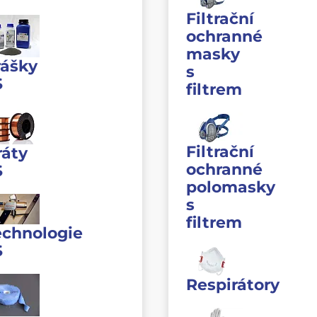
Filtrační
ochranné
masky
rášky
s
S
filtrem
Filtrační
ráty
ochranné
S
polomasky
s
filtrem
echnologie
S
Respirátory