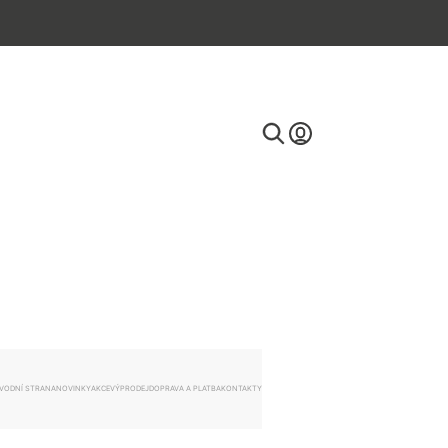
E-mail
Heslo
VODNÍ STRANA
NOVINKY
AKCE
VÝPRODEJ
DOPRAVA A PLATBA
KONTAKTY