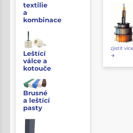
textilie
a
kombinace
zjistit víc
Leštící
válce a
kotouče
Brusné
a leštící
pasty