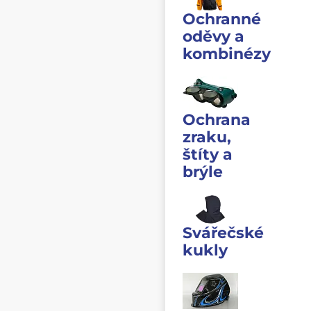
Ochranné
oděvy a
kombinézy
Ochrana
zraku,
štíty a
brýle
Svářečské
kukly