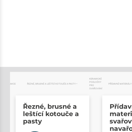
KERAMICKÉ
PODLOŽKY
AKCE
ŘEZNÉ, BRUSNÉ A LEŠTÍCÍ KOTOUČE A PASTY
PŘÍDAVNÉ MATERIÁLY
PRO
SVAŘOVÁNÍ
Řezné, brusné a
Přída
leštící kotouče a
materi
pasty
svařov
navař