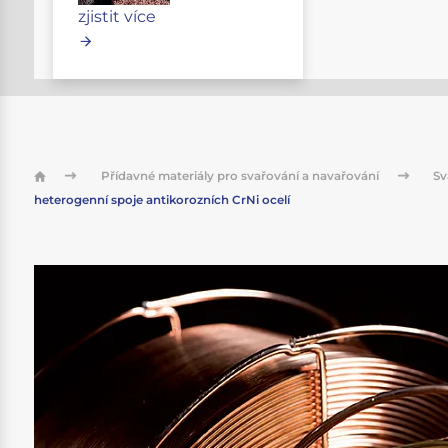
zjistit více
Přídavné materiály pro svařování a navařování
Sv
heterogenní spoje antikorozních CrNi ocelí