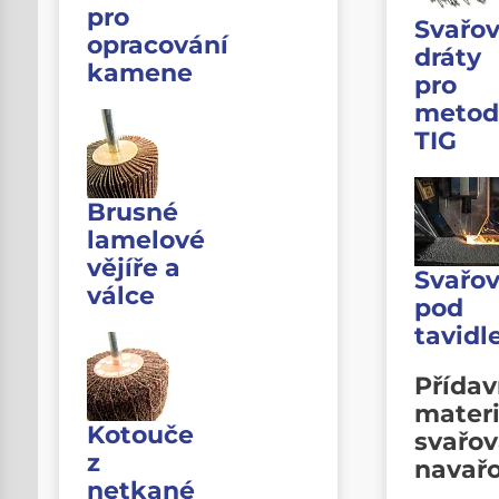
pro
Svařov
opracování
dráty
kamene
pro
metod
TIG
Brusné
lamelové
vějíře a
Svařov
válce
pod
tavid
Přída
materi
Kotouče
svařov
z
navař
netkané