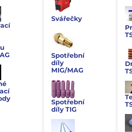
Svářečky
ací
P
T
u
MAG
Spotřební
díly
D
MIG/MAG
T
né
ací
T
ody
Spotřební
T
díly TIG