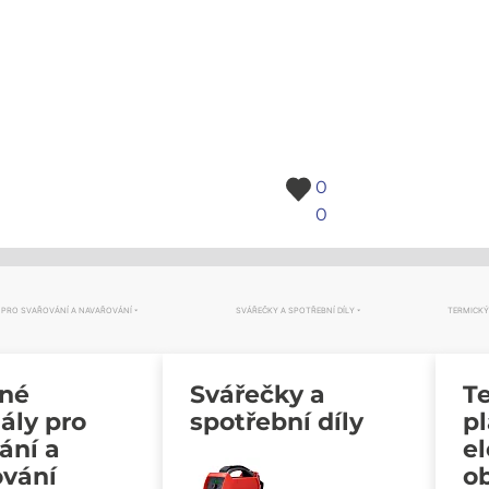
0
0
 PRO SVAŘOVÁNÍ A NAVAŘOVÁNÍ
SVÁŘEČKY A SPOTŘEBNÍ DÍLY
TERMICKÝ
vné
Svářečky a
Te
ály pro
spotřební díly
p
ání a
e
ování
o