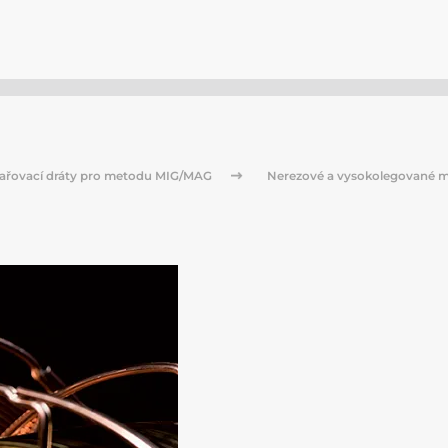
ařovací dráty pro metodu MIG/MAG
Nerezové a vysokolegované m