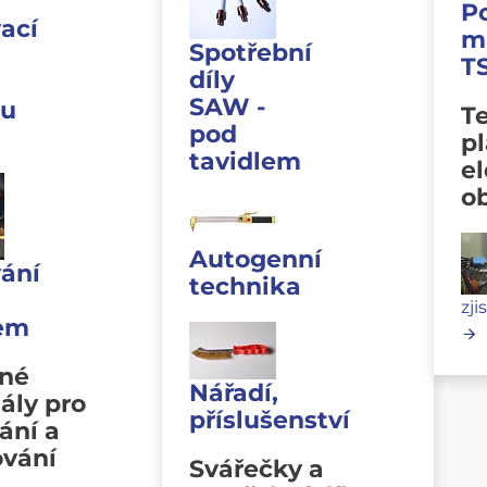
P
ací
m
Spotřební
T
díly
SAW -
u
Te
pod
p
tavidlem
e
o
Autogenní
ání
technika
zji
lem
vné
Nářadí,
ály pro
příslušenství
ání a
ování
Svářečky a