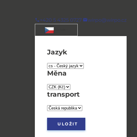
+420 5 4325 0727
wirpo@wirpo.cz
/ CS / CZK
Jazyk
Měna
transport