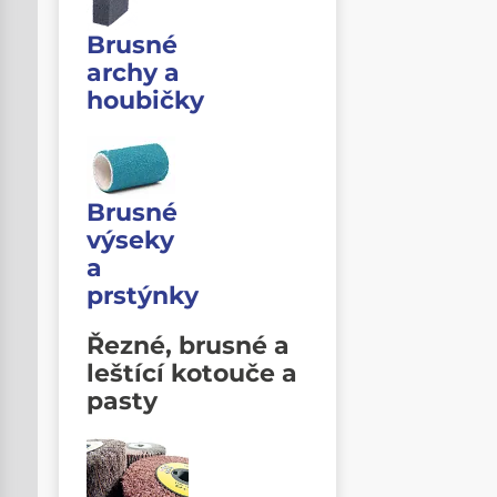
Brusné
archy a
houbičky
Brusné
výseky
a
prstýnky
Řezné, brusné a
leštící kotouče a
pasty