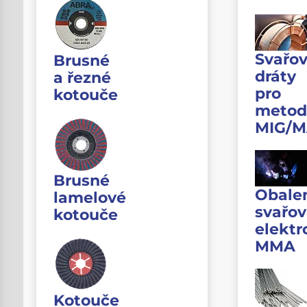
Svařov
Brusné
dráty
a řezné
pro
kotouče
metod
MIG/
Brusné
Obale
lamelové
svařov
kotouče
elektr
MMA
Kotouče