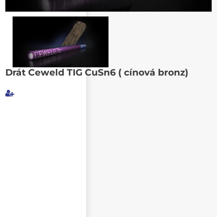
Poslat známému
Drát Ceweld TIG CuSn6 ( cínová bronz)
Můj e-mail
E-mail příjemce
Text e-mailu