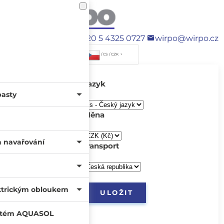
+420 5 4325 0727
wirpo@wirpo.cz
/ CS / CZK
Jazyk
pasty
Měna
a navařování
transport
ktrickým obloukem
systém AQUASOL