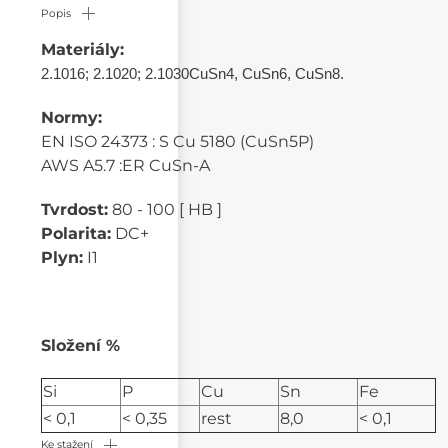
Popis
Materiály:
2.1016; 2.1020; 2.1030
CuSn4, CuSn6, CuSn8.
Normy:
EN ISO 24373 : S Cu 5180 (CuSn5P)
AWS A5.7 :ER CuSn-A
Tvrdost:
80 - 100 [ HB ]
Polarita:
DC+
Plyn:
I1
Složení %
Si
P
Cu
Sn
Fe
< 0,1
< 0,35
rest
8,0
< 0,1
Ke stažení