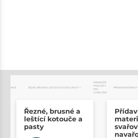
KERAMICKÉ
PODLOŽKY
AKCE
ŘEZNÉ, BRUSNÉ A LEŠTÍCÍ KOTOUČE A PASTY
PŘÍDAVNÉ MATERIÁLY
PRO
SVAŘOVÁNÍ
Řezné, brusné a
Přída
leštící kotouče a
materi
pasty
svařov
navař