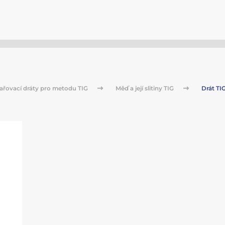
ařovací dráty pro metodu TIG
Měď a její slitiny TIG
Drát TIG