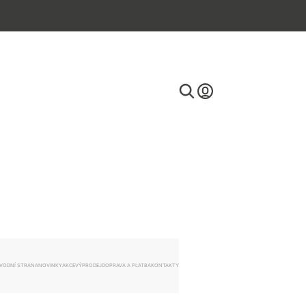
E-mail
Heslo
VODNÍ STRANA
NOVINKY
AKCE
VÝPRODEJ
DOPRAVA A PLATBA
KONTAKTY