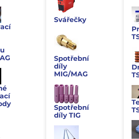
Svářečky
ací
P
T
u
MAG
Spotřební
díly
D
MIG/MAG
T
né
ací
T
ody
Spotřební
T
díly TIG