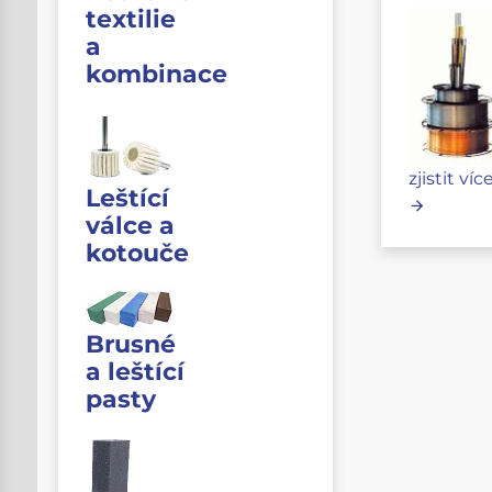
textilie
a
kombinace
zjistit víc
Leštící
válce a
kotouče
Brusné
a leštící
pasty