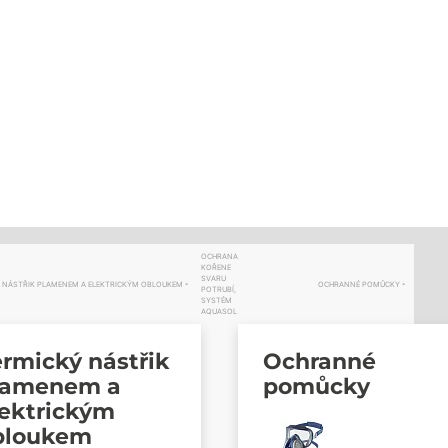
OCHRANA
KOŘENE
SVARU
 NÁSTŘIK PLAMENEM A ELEKTRICKÝM OBLOUKEM
OCHRANNÉ POMŮCKY
POTRUBÍ,
SYSTÉM
AQUASOL
rmický nástřik
Ochranné
lamenem a
pomůcky
lektrickým
bloukem