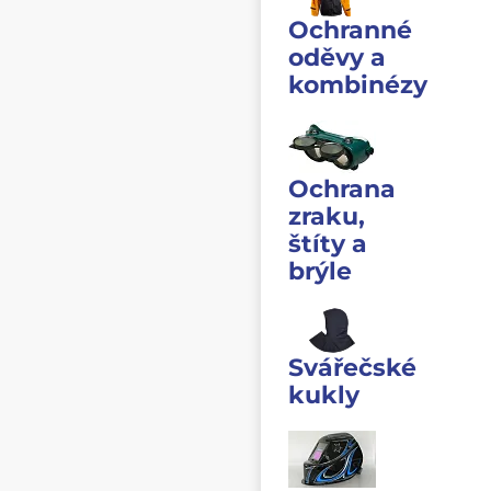
Ochranné
oděvy a
kombinézy
Ochrana
zraku,
štíty a
brýle
Svářečské
kukly