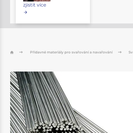
zjistit více
Přídavné materiály pro svařování a navařování
Sv