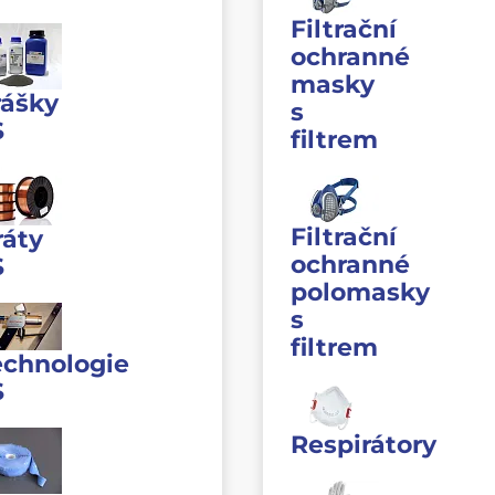
Filtrační
ochranné
masky
rášky
s
S
filtrem
Filtrační
ráty
ochranné
S
polomasky
s
filtrem
echnologie
S
Respirátory