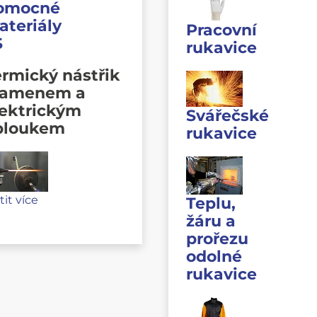
omocné
ateriály
Pracovní
S
rukavice
rmický nástřik
lamenem a
lektrickým
Svářečské
bloukem
rukavice
stit více
Teplu,
žáru a
prořezu
odolné
rukavice