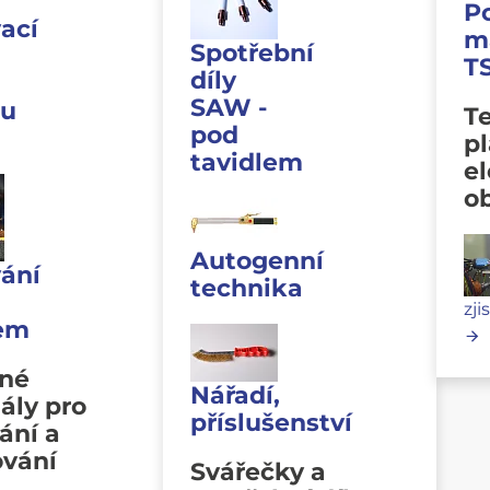
P
ací
m
Spotřební
T
díly
SAW -
u
Te
pod
p
tavidlem
e
o
Autogenní
ání
technika
zji
lem
vné
Nářadí,
ály pro
příslušenství
ání a
ování
Svářečky a