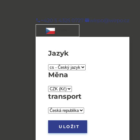
+420 5 4325 0727
wirpo@wirpo.cz
/ CS / CZK
Jazyk
Měna
transport