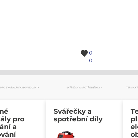
0
0
 PRO SVAŘOVÁNÍ A NAVAŘOVÁNÍ
SVÁŘEČKY A SPOTŘEBNÍ DÍLY
TERMICKÝ
vné
Svářečky a
Te
ály pro
spotřební díly
p
ání a
e
ování
o