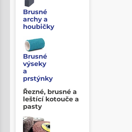
Brusné
archy a
houbičky
Brusné
výseky
a
prstýnky
Řezné, brusné a
leštící kotouče a
pasty