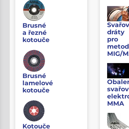
Svařov
Brusné
dráty
a řezné
pro
kotouče
metod
MIG/
Brusné
Obale
lamelové
svařov
kotouče
elektr
MMA
Kotouče