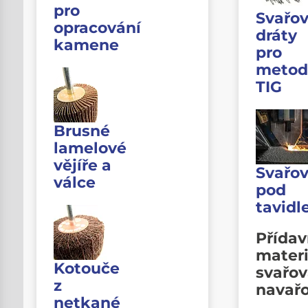
pro
Svařov
opracování
dráty
kamene
pro
metod
TIG
Brusné
lamelové
vějíře a
Svařov
válce
pod
tavid
Přída
materi
Kotouče
svařov
z
navař
netkané