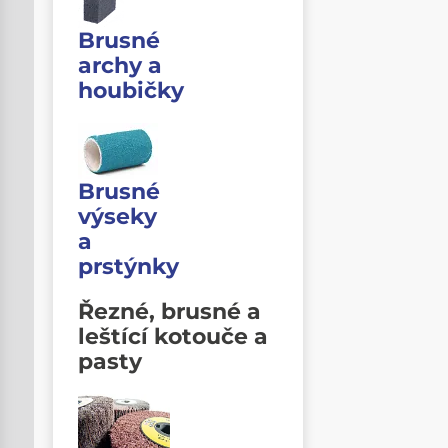
Brusné
archy a
houbičky
Brusné
výseky
a
prstýnky
Řezné, brusné a
leštící kotouče a
pasty