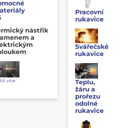
omocné
ateriály
Pracovní
S
rukavice
rmický nástřik
lamenem a
lektrickým
Svářečské
bloukem
rukavice
stit více
Teplu,
žáru a
prořezu
odolné
rukavice