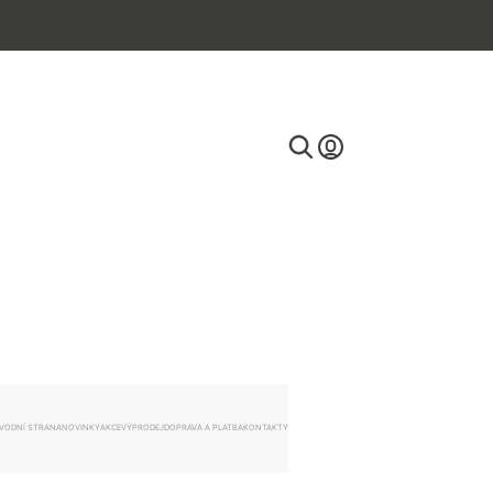
E-mail
Heslo
VODNÍ STRANA
NOVINKY
AKCE
VÝPRODEJ
DOPRAVA A PLATBA
KONTAKTY