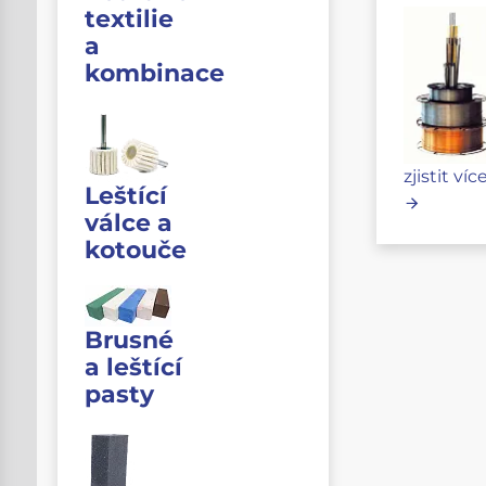
textilie
a
kombinace
zjistit víc
Leštící
válce a
kotouče
Brusné
a leštící
pasty