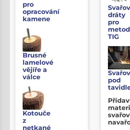
pro
Svařov
opracování
dráty
kamene
pro
metod
TIG
Brusné
lamelové
vějíře a
Svařov
válce
pod
tavid
Přída
materi
Kotouče
svařov
z
navař
netkané