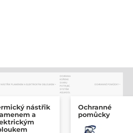
OCHRANA
KOŘENE
SVARU
 NÁSTŘIK PLAMENEM A ELEKTRICKÝM OBLOUKEM
OCHRANNÉ POMŮCKY
POTRUBÍ,
SYSTÉM
AQUASOL
rmický nástřik
Ochranné
lamenem a
pomůcky
lektrickým
bloukem