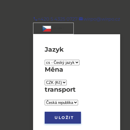
+420 5 4325 0727
wirpo@wirpo.cz
/ CS / CZK
Jazyk
Měna
transport