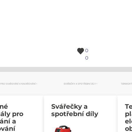
0
0
 PRO SVAŘOVÁNÍ A NAVAŘOVÁNÍ
SVÁŘEČKY A SPOTŘEBNÍ DÍLY
TERMICKÝ
vné
Svářečky a
Te
ály pro
spotřební díly
p
ání a
e
ování
o