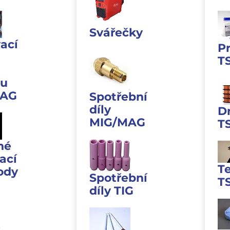
Svářečky
ací
P
T
u
MAG
Spotřební
díly
D
MIG/MAG
T
né
ací
T
ody
Spotřební
T
díly TIG