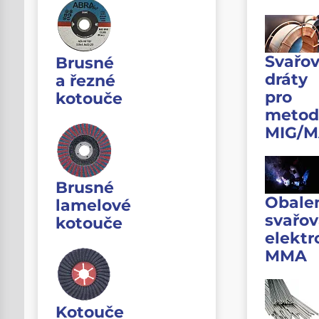
Svařov
Brusné
dráty
a řezné
pro
kotouče
metod
MIG/
Brusné
Obale
lamelové
svařov
kotouče
elektr
MMA
Kotouče