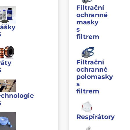
Filtrační
ochranné
masky
rášky
s
S
filtrem
Filtrační
ráty
ochranné
S
polomasky
s
filtrem
echnologie
S
Respirátory