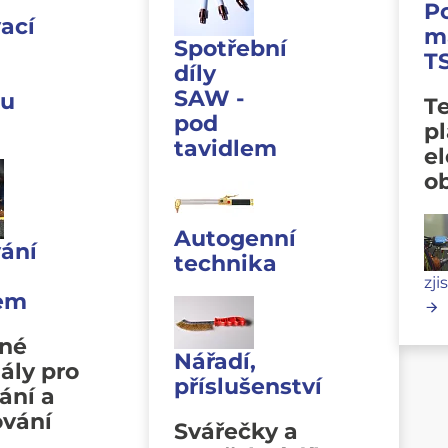
P
ací
m
Spotřební
T
díly
SAW -
u
Te
pod
p
tavidlem
e
o
Autogenní
ání
technika
zji
lem
vné
Nářadí,
ály pro
příslušenství
ání a
ování
Svářečky a