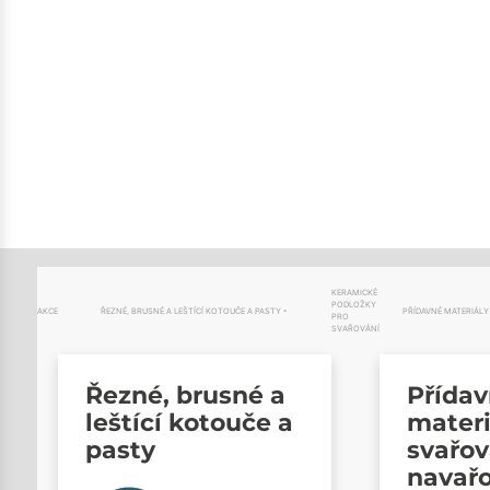
KERAMICKÉ
PODLOŽKY
AKCE
ŘEZNÉ, BRUSNÉ A LEŠTÍCÍ KOTOUČE A PASTY
PŘÍDAVNÉ MATERIÁLY
PRO
SVAŘOVÁNÍ
Řezné, brusné a
Přída
leštící kotouče a
materi
pasty
svařov
navař