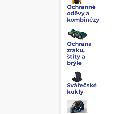
Ochranné
oděvy a
kombinézy
Ochrana
zraku,
štíty a
brýle
Svářečské
kukly