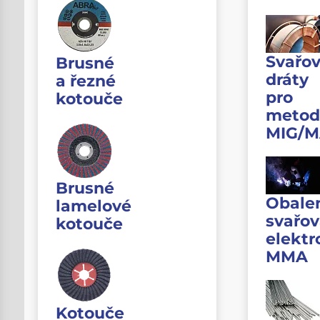
Svařov
Brusné
dráty
a řezné
pro
kotouče
metod
MIG/
Brusné
Obale
lamelové
svařov
kotouče
elektr
MMA
Kotouče