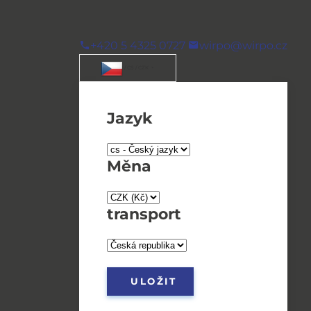
+420 5 4325 0727
wirpo@wirpo.cz
/ CS / CZK
Jazyk
Měna
transport