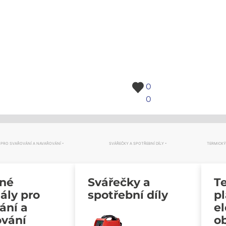
0
0
 PRO SVAŘOVÁNÍ A NAVAŘOVÁNÍ
SVÁŘEČKY A SPOTŘEBNÍ DÍLY
TERMICKÝ
vné
Svářečky a
Te
ály pro
spotřební díly
p
ání a
e
ování
o