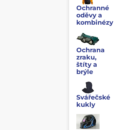
Ochranné
oděvy a
kombinézy
Ochrana
zraku,
štíty a
brýle
Svářečské
kukly