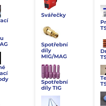
Svářečky
ací
P
T
u
MAG
Spotřební
díly
D
MIG/MAG
T
né
ací
T
ody
Spotřební
T
díly TIG