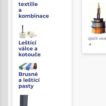
textilie
a
kombinace
zjistit víc
Leštící
válce a
kotouče
Brusné
a leštící
pasty