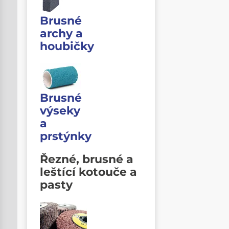
Brusné
archy a
houbičky
Brusné
výseky
a
prstýnky
Řezné, brusné a
leštící kotouče a
pasty