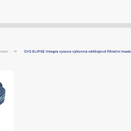
ltrem
GVS ELIPSE Integra vysoce výkonná obličejová filtrační maska