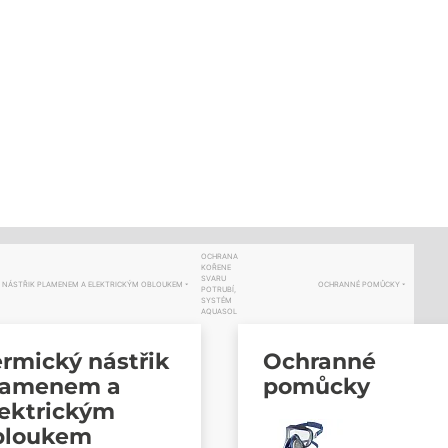
OCHRANA
KOŘENE
SVARU
 NÁSTŘIK PLAMENEM A ELEKTRICKÝM OBLOUKEM
OCHRANNÉ POMŮCKY
POTRUBÍ,
SYSTÉM
AQUASOL
rmický nástřik
Ochranné
lamenem a
pomůcky
lektrickým
bloukem