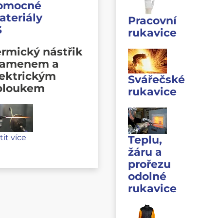
omocné
ateriály
Pracovní
S
rukavice
rmický nástřik
lamenem a
lektrickým
Svářečské
bloukem
rukavice
stit více
Teplu,
žáru a
prořezu
odolné
rukavice