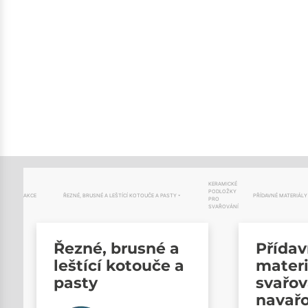
KERAMICKÉ
PODLOŽKY
AKCE
ŘEZNÉ, BRUSNÉ A LEŠTÍCÍ KOTOUČE A PASTY
PŘÍDAVNÉ MATERIÁLY
PRO
SVAŘOVÁNÍ
Řezné, brusné a
Přída
leštící kotouče a
materi
pasty
svařov
navař