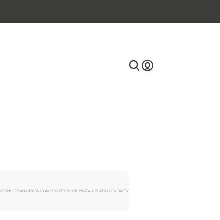
E-mail
Heslo
VODNÍ STRANA
NOVINKY
AKCE
VÝPRODEJ
DOPRAVA A PLATBA
KONTAKTY