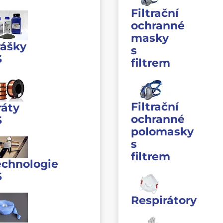
Filtrační
ochranné
masky
rášky
s
S
filtrem
Filtrační
ráty
ochranné
S
polomasky
s
filtrem
echnologie
S
Respirátory