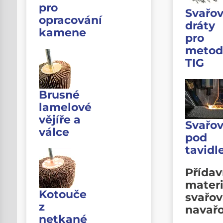
pro
Svařov
opracování
dráty
kamene
pro
metod
TIG
Brusné
lamelové
vějíře a
Svařov
válce
pod
tavid
Přída
materi
Kotouče
svařov
z
navař
netkané