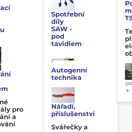
P
ací
m
Spotřební
T
díly
SAW -
u
Te
pod
p
tavidlem
e
o
Autogenní
ání
technika
zji
lem
vné
Nářadí,
ály pro
příslušenství
ání a
ování
Svářečky a