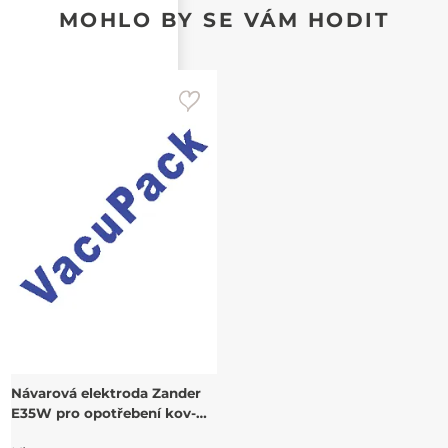
MOHLO BY SE VÁM HODIT
Návarová elektroda Zander
E35W pro opotřebení kov-
kov při současném namáháni