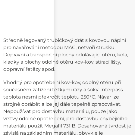
Středně legovaný trubičkový drát s kovovou náplní
pro navařování metodou MAG, netvoří strusku.
Dopravní a transportní plochy odolávající otěru, kola,
kladky a plochy odolné otěru kov-kov, stírací lišty,
dopravní řetězy apod.
Vhodný pro opotřebení kov-kov, odolný otěru při
současném zatížení těžkými rázy a šoky. Interpass
teplota nesmí překročit teplotu 250°C. Návar lze
strojně obrábět a lze jej dále tepelně zpracovávat.
Nepoužívat pro dostavbu materiálu, pouze jako
vrstvy odolné opotřebení, pro dostavbu chybějícího
materiálu použít Megafil 731 B. Dosahovaná tvrdost je
závislá na základním materiálu, obvykle je