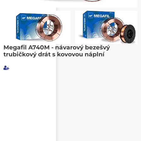
Poslat známému
Megafil A740M - návarový bezešvý
trubičkový drát s kovovou náplní
Můj e-mail
E-mail příjemce
Text e-mailu