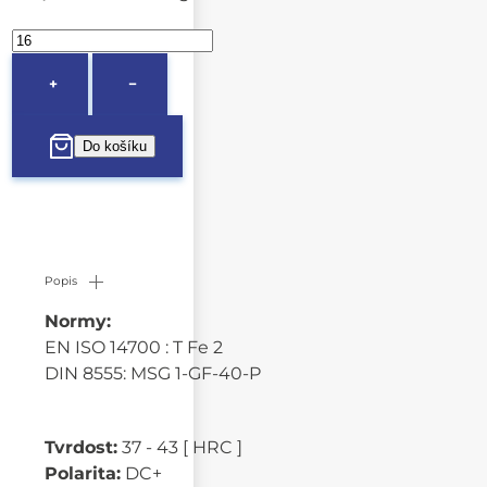
+
−
Popis
Normy:
EN ISO 14700 : T Fe 2
DIN 8555: MSG 1-GF-40-P
Tvrdost:
37 - 43 [ HRC ]
Polarita:
DC+