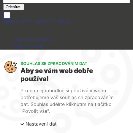
souhlasím se
zpracováním osobních údajů
Vše o nákupu
Doprava a platba
Výdejní místo
Výměna a vrácení zboží
GDPR
SOUHLAS SE ZPRACOVÁNÍM DAT
Aby se vám web dobře
WIRPO s.r.o.
používal
Reklamační řád
Pro co nejpohodlnější používání webu
Obchodní podmínky
potřebujeme váš souhlas se zpracováním
O nás
dat. Souhlas udělíte kliknutím na tlačítko
Kontakty
"Povolit vše".
Firemní web
Nastavení dat