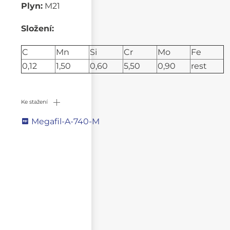
Plyn:
M21
Složení:
C
Mn
Si
Cr
Mo
Fe
0,12
1,50
0,60
5,50
0,90
rest
Ke stažení
Megafil-A-740-M