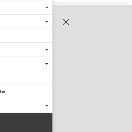
zaregistrujte se
tví
PŘIHLÁSIT SE
nastavit nové heslo