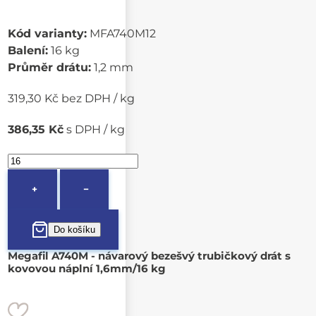
Kód varianty:
MFA740M12
Balení:
16 kg
Průměr drátu:
1,2 mm
319,30 Kč bez DPH / kg
386,35 Kč
s DPH / kg
+
−
Megafil A740M - návarový bezešvý trubičkový drát s
kovovou náplní 1,6mm/16 kg