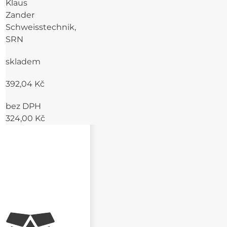
Klaus
a tlaku
Zander
Schweisstechnik,
SRN
skladem
392,04 Kč
bez DPH
324,00 Kč