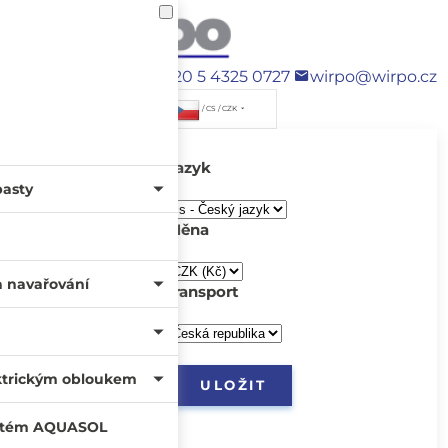
+420 5 4325 0727
wirpo@wirpo.cz
/ CS / CZK
Jazyk
pasty
Měna
a navařování
transport
ktrickým obloukem
systém AQUASOL