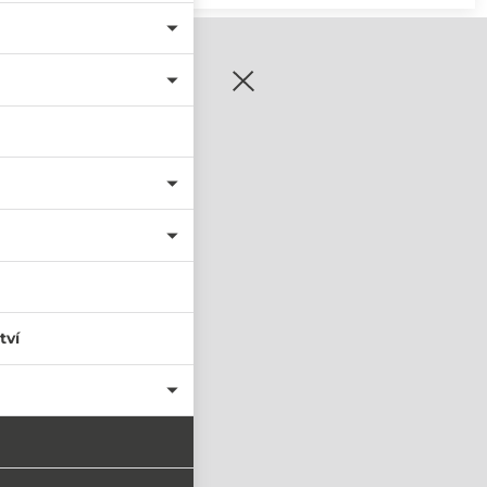
zaregistrujte se
tví
PŘIHLÁSIT SE
nastavit nové heslo