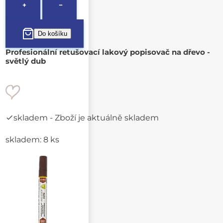
+
−
Profesionální retušovací lakový popisovač na dřevo -
světlý dub
skladem
- Zboží je aktuálně skladem
skladem: 8 ks