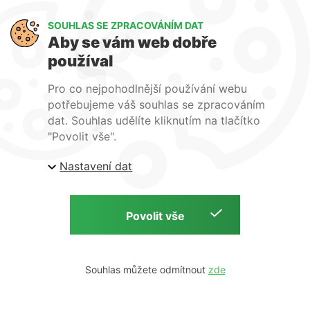
Výměna a vrácení zboží
GDPR
SOUHLAS SE ZPRACOVÁNÍM DAT
Aby se vám web dobře
WIRPO s.r.o.
používal
Reklamační řád
Pro co nejpohodlnější používání webu
Obchodní podmínky
potřebujeme váš souhlas se zpracováním
O nás
dat. Souhlas udělíte kliknutím na tlačítko
Kontakty
"Povolit vše".
Firemní web
Nastavení dat
E-shop Wirpo.cz, Škrobárenská 518/16, Brno
Copyright © 2026 E-shop Wirpo.cz | by
Souhlas můžete odmítnout