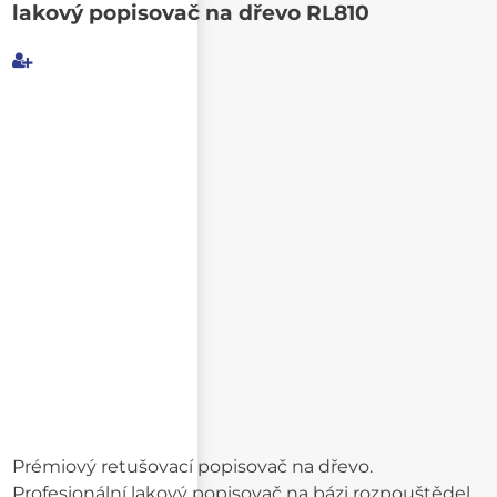
lakový popisovač na dřevo RL810
Můj e-mail
E-mail příjemce
Text e-mailu
Prémiový retušovací popisovač na dřevo.
Profesionální lakový popisovač na bázi rozpouštědel