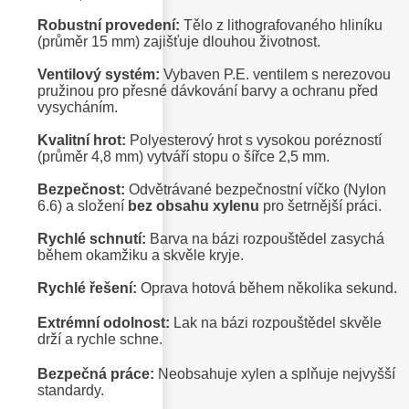
Robustní provedení:
Tělo z lithografovaného hliníku
(průměr 15 mm) zajišťuje dlouhou životnost.
Ventilový systém:
Vybaven P.E. ventilem s nerezovou
pružinou pro přesné dávkování barvy a ochranu před
vysycháním.
Kvalitní hrot:
Polyesterový hrot s vysokou porézností
(průměr 4,8 mm) vytváří stopu o šířce 2,5 mm.
Bezpečnost:
Odvětrávané bezpečnostní víčko (Nylon
6.6) a složení
bez obsahu xylenu
pro šetrnější práci.
Rychlé schnutí:
Barva na bázi rozpouštědel zasychá
během okamžiku a skvěle kryje.
Rychlé řešení:
Oprava hotová během několika sekund.
Extrémní odolnost:
Lak na bázi rozpouštědel skvěle
drží a rychle schne.
Bezpečná práce:
Neobsahuje xylen a splňuje nejvyšší
standardy.