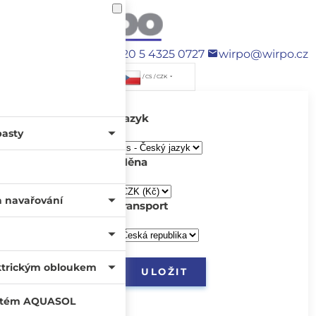
+420 5 4325 0727
wirpo@wirpo.cz
/ CS / CZK
Jazyk
pasty
Měna
a navařování
transport
ktrickým obloukem
systém AQUASOL