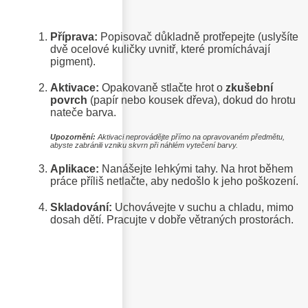
Příprava:
Popisovač důkladně protřepejte (uslyšíte
dvě ocelové kuličky uvnitř, které promíchávají
pigment).
Aktivace:
Opakovaně stlačte hrot o
zkušební
povrch
(papír nebo kousek dřeva), dokud do hrotu
nateče barva.
Upozornění:
Aktivaci neprovádějte přímo na opravovaném předmětu,
abyste zabránili vzniku skvrn při náhlém vytečení barvy.
Aplikace:
Nanášejte lehkými tahy. Na hrot během
práce příliš netlačte, aby nedošlo k jeho poškození.
Skladování:
Uchovávejte v suchu a chladu, mimo
dosah dětí. Pracujte v dobře větraných prostorách.