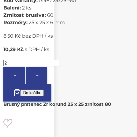
Kód varianty:
ANEZ25x25P60
Balení:
2 ks
Zrnitost brusiva:
60
Rozměry:
25 x 25 x 6 mm
8,50 Kč bez DPH / ks
10,29 Kč
s DPH / ks
+
−
Brusný prstenec Zr korund 25 x 25 zrnitost 80