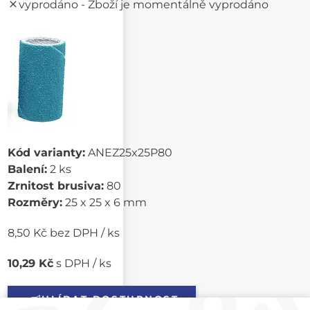
vyprodáno
- Zboží je momentálně vyprodáno
Kód varianty:
ANEZ25x25P80
Balení:
2 ks
Zrnitost brusiva:
80
Rozměry:
25 x 25 x 6 mm
8,50 Kč bez DPH / ks
10,29 Kč
s DPH / ks
HLÍDAT DOSTUPNOST