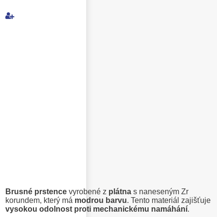
Můj e-mail
E-mail příjemce
Text e-mailu
B
rusné prstence
vyrobené z
plátna
s naneseným Zr
korundem, který má
modrou barvu
. Tento materiál zajišťuje
vysokou odolnost proti mechanickému namáhání
.