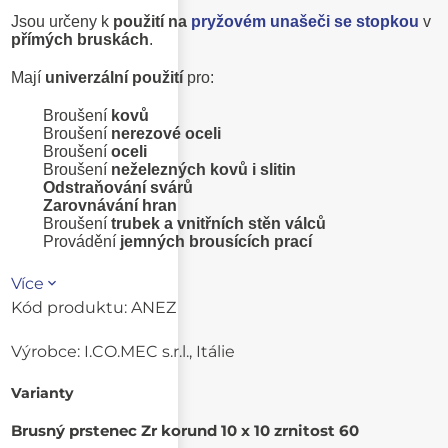
Jsou určeny k
použití na
pryžovém unašeči se stopkou
v
přímých bruskách
.
Mají
univerzální použití
pro:
Broušení
kovů
Broušení
nerezové oceli
Broušení
oceli
Broušení
neželezných kovů i slitin
Odstraňování svárů
Zarovnávání hran
Broušení
trubek a vnitřních stěn válců
Provádění
jemných brousících prací
Více
Kód produktu:
ANEZ
Výrobce:
I.CO.MEC s.r.l., Itálie
Varianty
Brusný prstenec Zr korund 10 x 10 zrnitost 60