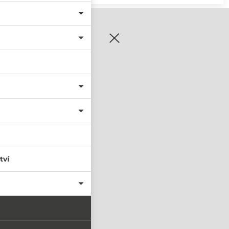
zaregistrujte se
tví
PŘIHLÁSIT SE
nastavit nové heslo