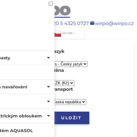
+420 5 4325 0727
wirpo@wirpo.cz
/ CS / CZK
Jazyk
pasty
Měna
a navařování
transport
ktrickým obloukem
systém AQUASOL