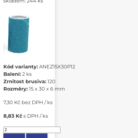
skladem: 244 ks
Kód varianty:
ANEZ15X30P12
Balení:
2 ks
Zrnitost brusiva:
120
Rozměry:
15 x 30 x 6 mm
7,30 Kč bez DPH / ks
8,83 Kč
s DPH / ks