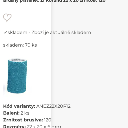
Brusný prstenec Zr korund 22 x 20 zrnitost 120
skladem
- Zboží je aktuálně skladem
skladem: 70 ks
Kód varianty:
ANEZ22X20P12
Balení:
2 ks
Zrnitost brusiva:
120
Rozměry:
22 x 20 x 6 mm