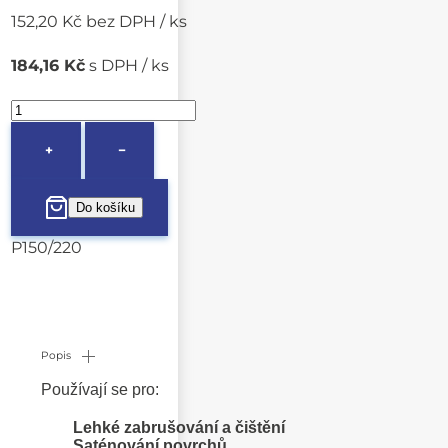
152,20 Kč bez DPH / ks
184,16 Kč
s DPH / ks
+
−
P150/220
Popis
Používají se pro:
Lehké zabrušování a čištění
Saténování povrchů