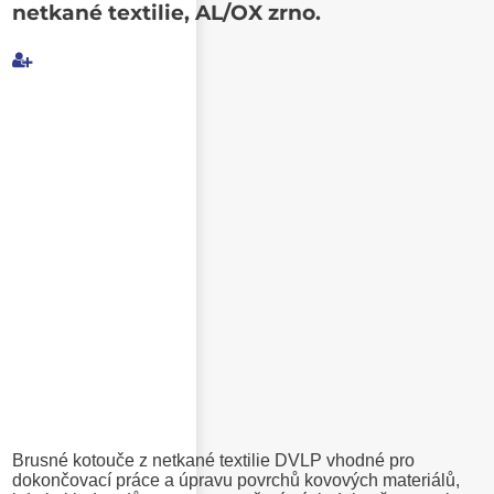
netkané textilie, AL/OX zrno.
Můj e-mail
E-mail příjemce
Text e-mailu
Brusné kotouče z netkané textilie DVLP vhodné pro
dokončovací práce a úpravu povrchů kovových materiálů,