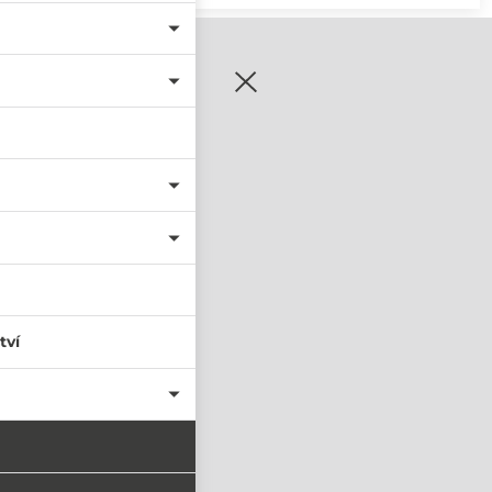
zaregistrujte se
tví
PŘIHLÁSIT SE
nastavit nové heslo