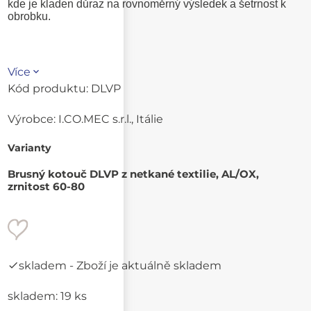
kde je kladen důraz na rovnoměrný výsledek a šetrnost k
obrobku.
Více
Kód produktu:
DLVP
Výrobce:
I.CO.MEC s.r.l., Itálie
Varianty
Brusný kotouč DLVP z netkané textilie, AL/OX,
zrnitost 60-80
skladem
- Zboží je aktuálně skladem
skladem: 19 ks