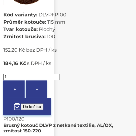
Kód varianty:
DLVPFP100
Průměr kotouče:
115 mm
Tvar kotouče:
Plochý
Zrnitost brusiva:
100
152,20 Kč bez DPH / ks
184,16 Kč
s DPH / ks
+
−
P100/120
Brusný kotouč DLVP z netkané textilie, AL/OX,
zrnitost 150-220