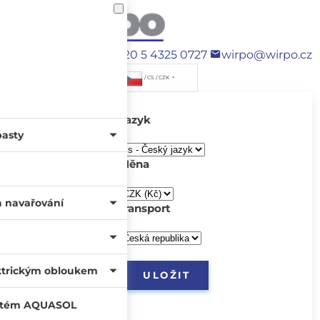
+420 5 4325 0727
wirpo@wirpo.cz
/ CS / CZK
Jazyk
pasty
Měna
a navařování
transport
ktrickým obloukem
systém AQUASOL