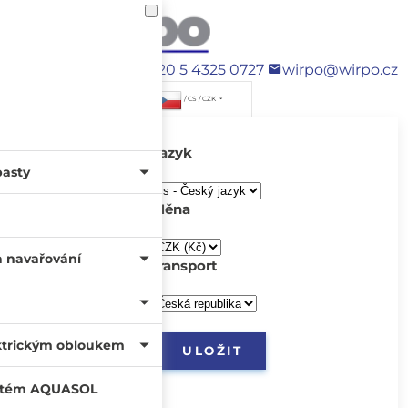
+420 5 4325 0727
wirpo@wirpo.cz
/ CS / CZK
Jazyk
pasty
Měna
a navařování
transport
ktrickým obloukem
systém AQUASOL