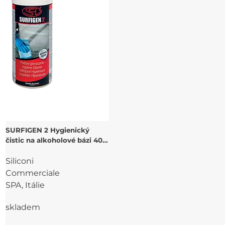
SURFIGEN 2 Hygienický
čistic na alkoholové bázi 400
ml
Siliconi
Commerciale
SPA, Itálie
skladem