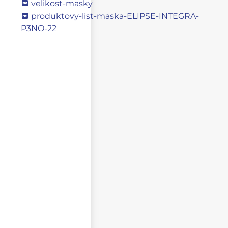
velikost-masky
produktovy-list-maska-ELIPSE-INTEGRA-
P3NO-22
Napište svůj dotaz
NEZVEŘEJŇOVAT MOJE JMÉNO A PŘÍJMENÍ