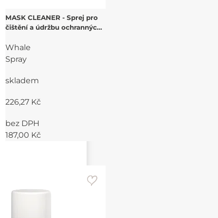
MASK CLEANER - Sprej pro
čištění a údržbu ochranných
a svářečských masek a kukel
Whale
400 ml
Spray
skladem
226,27 Kč
bez DPH
187,00 Kč