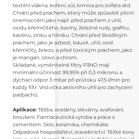
textilní vlákna, koření, sůl, krmiva pro zvířata atd.
Chrání před prachem, který může způsobit plicní
onemocnění jako např. před prachem z uhlí,
oxidu křemičitého, bavlny, železné rudy, grafitu,
kaolinu, zinku a hliníku. Chrání před škodlivým
prachem, jako je azbest, bauxit, uhlí, oxid
křemičitý, železo, a před toxickým prachem, jako
je mangan, olovo a chrom.
Skládané, vyměnitelné filtry P3NO mají
minimální účinnost 99,95% při 0,3 mikronu a
dýchací odpor 3 mbar při průtoku 47,5 l/min pro
každý filtr. Vrstvička aktivního uhlí pro zachycení
par/pachů.
Aplikace:
Těžba, ocelárny, slévárny, svařování,
broušení. Farmaceutická výroba a práce s
cementem. Sklo, keramika, chemikálie.
Odpadové hospodářství, stavebnictví. Těžké kovy