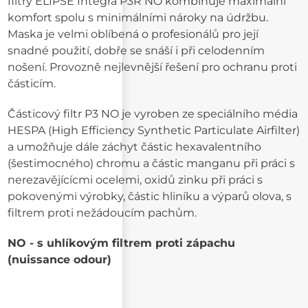
filtry ELIPSE Integra P3R NO kombinuje maximální
komfort spolu s minimálními nároky na údržbu.
Maska je velmi oblíbená o profesionálů pro její
snadné použití, dobře se snáší i při celodenním
nošení. Provozně nejlevnější řešení pro ochranu proti
částicím.
Částicový filtr P3 NO je vyroben ze speciálního média
HESPA (High Efficiency Synthetic Particulate Airfilter)
a umožňuje dále záchyt částic hexavalentního
(šestimocného) chromu a částic manganu při práci s
nerezavějícícmi ocelemi, oxidů zinku při práci s
pokovenými výrobky, částic hliníku a výparů olova, s
filtrem proti nežádoucím pachům.
NO - s uhlíkovým filtrem proti zápachu
(nuissance odour)