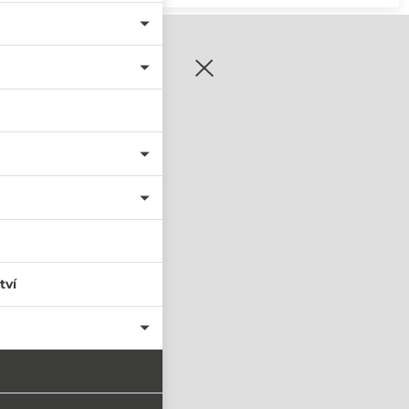
zaregistrujte se
tví
PŘIHLÁSIT SE
nastavit nové heslo