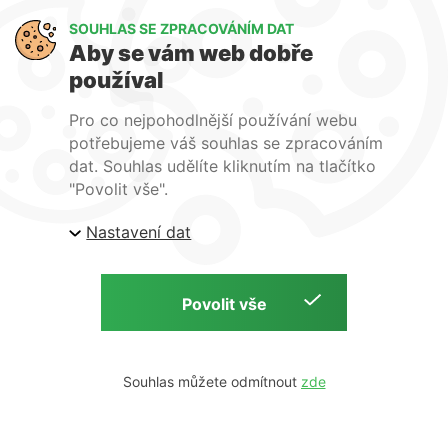
Dostupná dokumentace
ke všem produktům
SOUHLAS SE ZPRACOVÁNÍM DAT
Aby se vám web dobře
používal
Pro co nejpohodlnější používání webu
potřebujeme váš souhlas se zpracováním
Profesionální poradenství
dat. Souhlas udělíte kliknutím na tlačítko
při nákupu
"Povolit vše".
Nastavení dat
Přihlásit se k odběru newsletteru
E-mail
Souhlas můžete odmítnout
souhlasím se
zpracováním osobních údajů