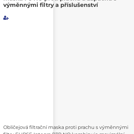
výměnnými filtry a příslušenství
Můj e-mail
E-mail příjemce
Text e-mailu
Obličejová filtrační maska proti prachu s výměnnými