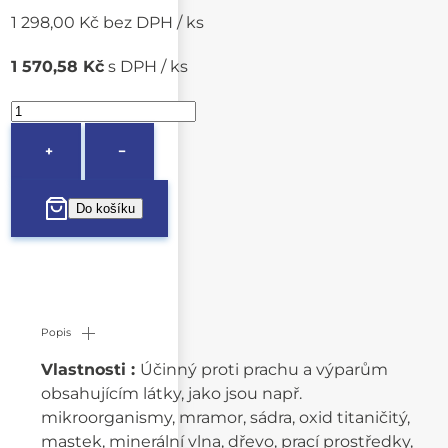
1 298,00 Kč bez DPH / ks
1 570,58 Kč
s DPH / ks
+
−
Popis
Vlastnosti :
Účinný proti prachu a výparům
obsahujícím látky, jako jsou např.
mikroorganismy, mramor, sádra, oxid titaničitý,
mastek, minerální vlna, dřevo, prací prostředky,