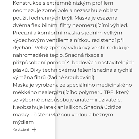
Konstrukce s extrémně nízkým profilem
neomezuje zorné pole a nezasahuje oblast
použití ochranných brýlí. Maska je osazena
dvěma flexibilními filtry neomezujícími výhled.
Precizní a komfortní maska s jedním velkým
výdechovým ventilem a nízkou rezistencí při
dýchání. Velký zpětný výfukový ventil redukuje
nahromaděné teplo. Snadná fixace a
přizpůsobení pomocí 4-bodových nastavitelných
pásků. Díky technickému řešení snadná a rychlá
výměna filtrů (žádné šroubování).
Maska je vyrobena ze speciálního medicínského
měkkého nealergizujícího polymeru TPE, který
se výborně přizpůsobuje anatomii uživatele.
Neobsahuje latex ani silikon. Snadná údržba
masky - čištění vlažnou vodou a běžným
mýdlem
Ke stažení