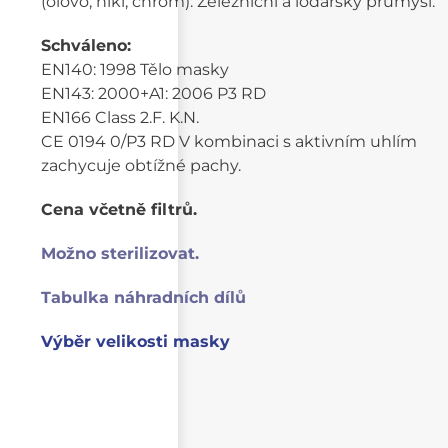
(olovo, nikl, chrom). Železniční a loďařský průmysl.
Schváleno:
EN140: 1998 Tělo masky
EN143: 2000+A1: 2006 P3 RD
EN166 Class 2.F. K.N.
CE 0194 0/P3 RD V kombinaci s aktivním uhlím
zachycuje obtížné pachy.
Cena včetně filtrů.
Možno sterilizovat.
Tabulka náhradních dílů
Výběr velikosti masky