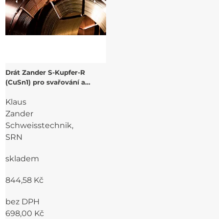
Drát Zander S-Kupfer-R
(CuSn1) pro svařování a
navařování Cu
Klaus
Zander
Schweisstechnik,
SRN
skladem
844,58 Kč
bez DPH
698,00 Kč