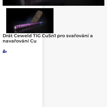
Poslat známému
Drát Ceweld TIG CuSn1 pro svařování a
navařování Cu
Můj e-mail
E-mail příjemce
Text e-mailu