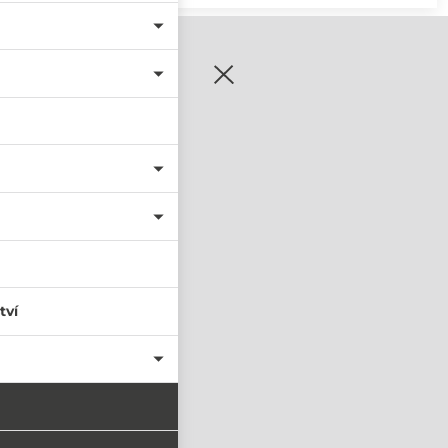
zaregistrujte se
tví
PŘIHLÁSIT SE
nastavit nové heslo