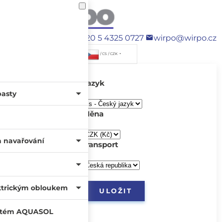
+420 5 4325 0727
wirpo@wirpo.cz
/ CS / CZK
Jazyk
pasty
Měna
a navařování
transport
ktrickým obloukem
systém AQUASOL