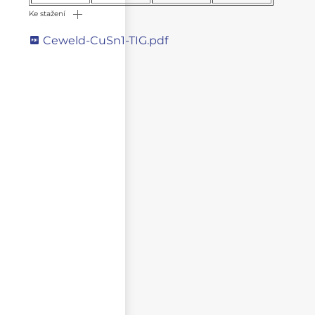
Ke stažení
Ceweld-CuSn1-TIG.pdf
Napište svůj dotaz
NEZVEŘEJŇOVAT MOJE JMÉNO A PŘÍJMENÍ