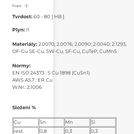
Popis
Tvrdost:
60 - 80 [ HB ]
Plyn:
I1
Materiály:
2.0070; 2.0076; 2.0090; 2.0040; 2.1293,
OF-Cu SE-Cu, SW-Cu, SF-Cu, CuTeP, CuMn5
Normy:
EN ISO 24373 : S Cu 1898 (CuSn1)
AWS A5.7 : ER Cu
W.Nr.: 2.1006
Složení %
Cu
Sn
Mn
Si
rest.
0,8
0,3
0,3