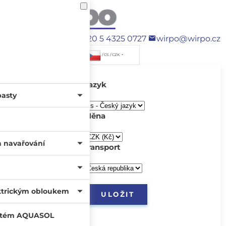
+420 5 4325 0727
wirpo@wirpo.cz
/ CS / CZK
Jazyk
pasty
Měna
a navařování
transport
ktrickým obloukem
systém AQUASOL