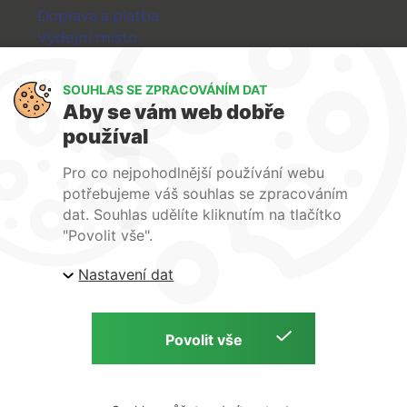
Doprava a platba
Výdejní místo
Výměna a vrácení zboží
GDPR
SOUHLAS SE ZPRACOVÁNÍM DAT
Aby se vám web dobře
WIRPO s.r.o.
používal
Reklamační řád
Pro co nejpohodlnější používání webu
Obchodní podmínky
potřebujeme váš souhlas se zpracováním
O nás
dat. Souhlas udělíte kliknutím na tlačítko
Kontakty
"Povolit vše".
Firemní web
Nastavení dat
E-shop Wirpo.cz, Škrobárenská 518/16, Brno