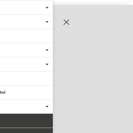
zaregistrujte se
tví
PŘIHLÁSIT SE
nastavit nové heslo