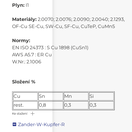
Plyn:
I1
Materiály:
2.0070; 2.0076; 2.0090; 2.0040; 2.1293,
OF-Cu SE-Cu, SW-Cu, SF-Cu, CuTeP, CuMn5
Normy:
EN ISO 24373 : S Cu 1898 (CuSn1)
AWS A5.7 : ER Cu
W.Nr.: 2.1006
Složení %
Cu
Sn
Mn
Si
rest.
0,8
0,3
0,3
Ke stažení
Zander-W-Kupfer-R