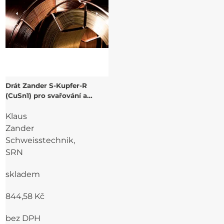
Drát Zander S-Kupfer-R
(CuSn1) pro svařování a
navařování Cu
Klaus
Zander
Schweisstechnik,
SRN
skladem
844,58 Kč
bez DPH