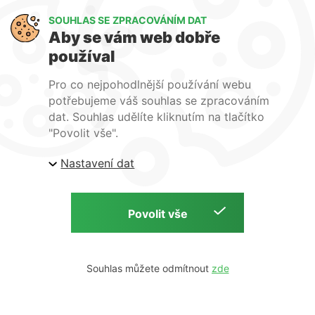
SOUHLAS SE ZPRACOVÁNÍM DAT
Aby se vám web dobře
používal
Přihlásit se k odběru newsletteru
Pro co nejpohodlnější používání webu
E-mail
potřebujeme váš souhlas se zpracováním
dat. Souhlas udělíte kliknutím na tlačítko
"Povolit vše".
souhlasím se
zpracováním osobních údajů
Nastavení dat
Vše o nákupu
Doprava a platba
Výdejní místo
Výměna a vrácení zboží
GDPR
Souhlas můžete odmítnout
WIRPO s.r.o.
Reklamační řád