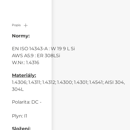
Popis
Normy:
EN ISO 14343-A : W 19 9 L Si
AWS A5.9 : ER 308LSi
W.Nr.: 1.4316
Materiály:
1.4306; 1.4311; 1.4312; 1.4300; 1.4301; 1.4541; AISI 304,
304L
Polarita: DC -
Plyn: I1
Složení: