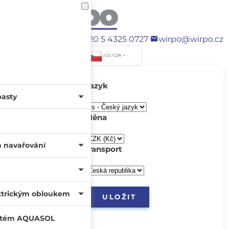
+420 5 4325 0727
wirpo@wirpo.cz
/ CS / CZK
Jazyk
pasty
Měna
a navařování
transport
ktrickým obloukem
systém AQUASOL