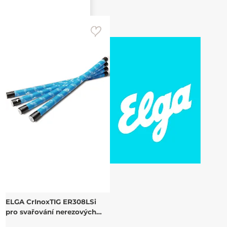
ELGA CrInoxTIG ER308LSi
pro svařování nerezových
CrNi ocelí