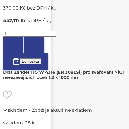
370,00 Kč bez DPH / kg
447,70 Kč
s DPH / kg
+
−
Drát Zander TIG W 4316 (ER 308LSi) pro svařování NiCr
nerezavějících ocelí 1,2 x 1000 mm
skladem
- Zboží je aktuálně skladem
skladem: 28 kg