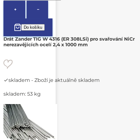
+
−
Drát Zander TIG W 4316 (ER 308LSi) pro svařování NiCr
nerezavějících ocelí 2,4 x 1000 mm
skladem
- Zboží je aktuálně skladem
skladem: 53 kg