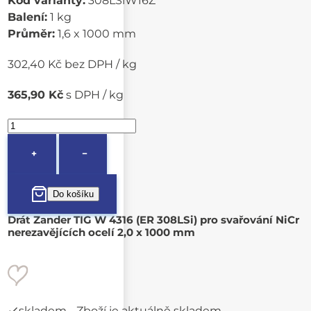
Kód varianty:
308LSiW16Z
Balení:
1 kg
Průměr:
1,6 x 1000 mm
302,40 Kč bez DPH / kg
365,90 Kč
s DPH / kg
+
−
Drát Zander TIG W 4316 (ER 308LSi) pro svařování NiCr
nerezavějících ocelí 2,0 x 1000 mm
skladem
- Zboží je aktuálně skladem