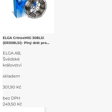
ELGA CrInoxMIG 308LSi
(ER308LSi)- Plný drát pro
svařování nerezových CrNi
ELGA AB,
ocelí
Švédské
království
skladem
301,90 Kč
bez DPH
249,50 Kč