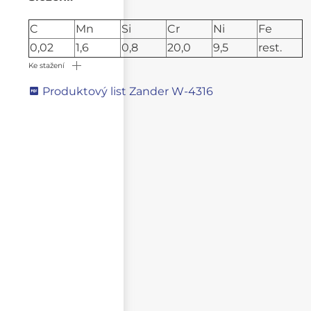
C
Mn
Si
Cr
Ni
Fe
0,02
1,6
0,8
20,0
9,5
rest.
Ke stažení
Produktový list Zander W-4316
Napište svůj dotaz