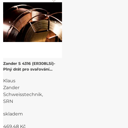
Zander S 4316 (ER308LSi)-
Plný drát pro svařování
nerezových CrNi ocelí
Klaus
Zander
Schweisstechnik,
SRN
skladem
469,48 Kč