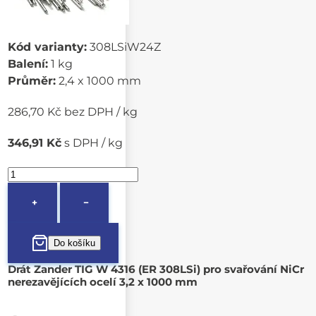
Kód varianty:
308LSiW24Z
Balení:
1 kg
Průměr:
2,4 x 1000 mm
286,70 Kč bez DPH / kg
346,91 Kč
s DPH / kg
+
−
Drát Zander TIG W 4316 (ER 308LSi) pro svařování NiCr
nerezavějících ocelí 3,2 x 1000 mm