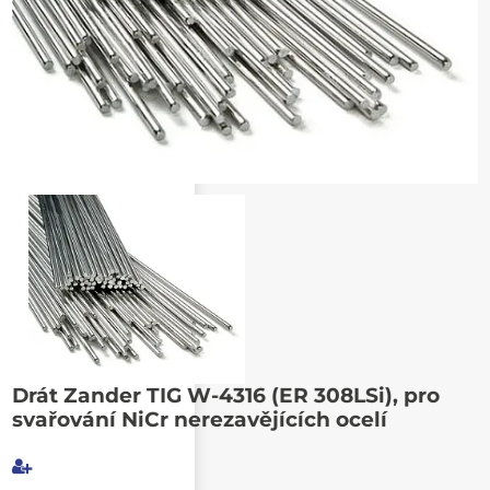
Poslat známému
Drát Zander TIG W-4316 (ER 308LSi), pro
svařování NiCr nerezavějících ocelí
Můj e-mail