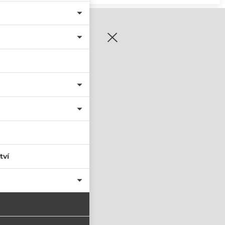
zaregistrujte se
tví
PŘIHLÁSIT SE
nastavit nové heslo