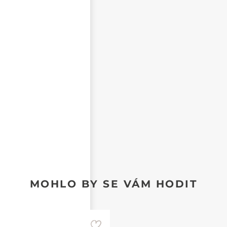
NEZVEŘEJŇOVAT MOJE JMÉNO A PŘÍJMENÍ
CHCI DOSTÁVAT REAKCE NA SVŮJ PŘÍSPĚVEK NA E-
MAIL
MOHLO BY SE VÁM HODIT