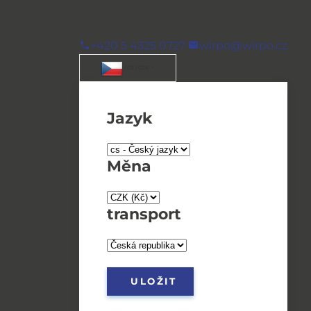
+420 5 4325 0727
wirpo@wirpo.cz
/ CS / CZK
Jazyk
Měna
transport