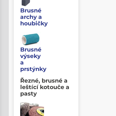
Brusné
archy a
houbičky
Brusné
výseky
a
prstýnky
Řezné, brusné a
leštící kotouče a
pasty