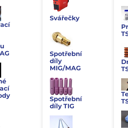
Svářečky
ací
P
T
u
MAG
Spotřební
díly
D
MIG/MAG
T
né
ací
T
ody
Spotřební
T
díly TIG