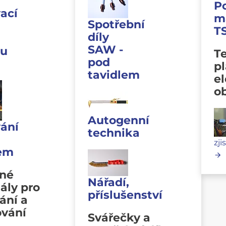
P
ací
m
Spotřební
T
díly
SAW -
u
Te
pod
p
tavidlem
e
o
Autogenní
ání
technika
zji
lem
vné
Nářadí,
ály pro
příslušenství
ání a
ování
Svářečky a