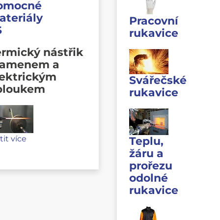
omocné
ateriály
Pracovní
S
rukavice
rmický nástřik
lamenem a
lektrickým
Svářečské
bloukem
rukavice
stit více
Teplu,
žáru a
prořezu
odolné
rukavice