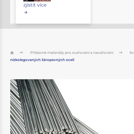
zjistit více
Přídavné materiály pro svařování a navařování
Sv
nízkolegovaných žáropevných ocelí