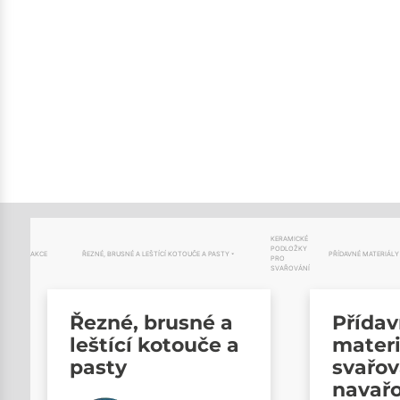
KERAMICKÉ
PODLOŽKY
AKCE
ŘEZNÉ, BRUSNÉ A LEŠTÍCÍ KOTOUČE A PASTY
PŘÍDAVNÉ MATERIÁLY
PRO
SVAŘOVÁNÍ
Řezné, brusné a
Přída
leštící kotouče a
materi
pasty
svařov
navař