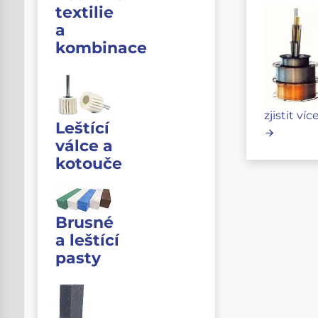
textilie
a
kombinace
zjistit víc
Leštící
válce a
kotouče
Brusné
a leštící
pasty