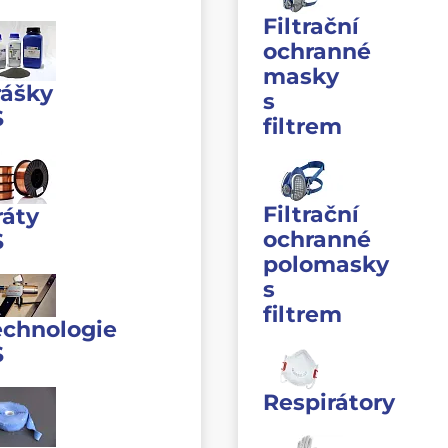
Filtrační
ochranné
masky
rášky
s
S
filtrem
Filtrační
ráty
ochranné
S
polomasky
s
filtrem
echnologie
S
Respirátory