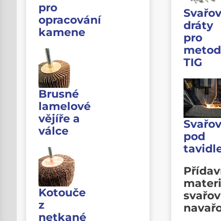
pro
Svařov
opracování
dráty
kamene
pro
metod
TIG
Brusné
lamelové
vějíře a
Svařov
válce
pod
tavid
Přída
materi
Kotouče
svařov
z
navař
netkané