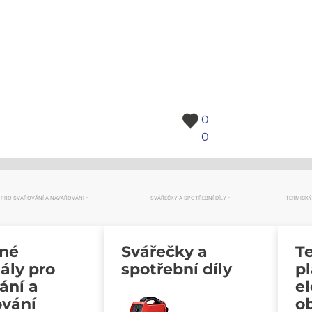
0
0
 PRO SVAŘOVÁNÍ A NAVAŘOVÁNÍ
SVÁŘEČKY A SPOTŘEBNÍ DÍLY
TERMICKÝ
vné
Svářečky a
Te
ály pro
spotřební díly
p
ání a
e
ování
o