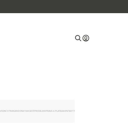
E-mail
Heslo
VODNÍ STRANA
NOVINKY
AKCE
VÝPRODEJ
DOPRAVA A PLATBA
KONTAKTY