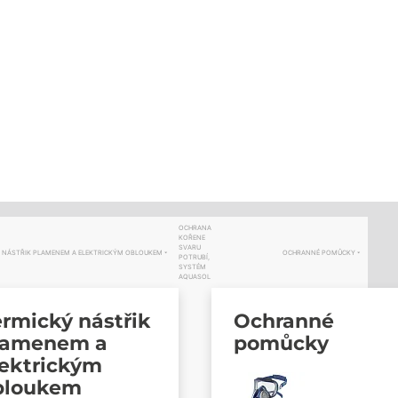
OCHRANA
KOŘENE
SVARU
 NÁSTŘIK PLAMENEM A ELEKTRICKÝM OBLOUKEM
OCHRANNÉ POMŮCKY
POTRUBÍ,
SYSTÉM
AQUASOL
rmický nástřik
Ochranné
lamenem a
pomůcky
lektrickým
bloukem