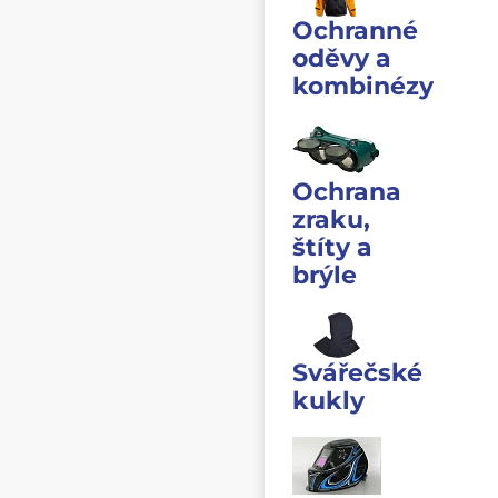
Ochranné
oděvy a
kombinézy
Ochrana
zraku,
štíty a
brýle
Svářečské
kukly