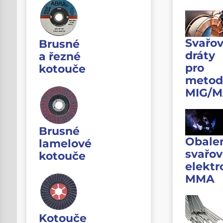
Svařov
Brusné
dráty
a řezné
pro
kotouče
metod
MIG/
Brusné
Obale
lamelové
svařov
kotouče
elektr
MMA
Kotouče