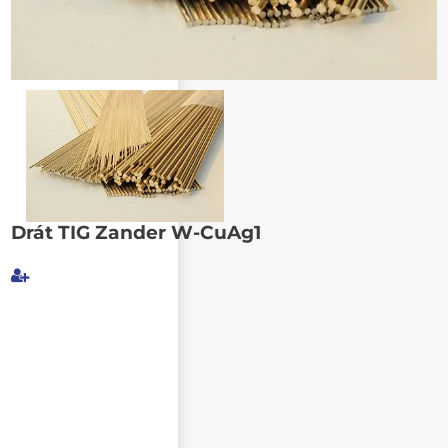
Poslat známému
Drát TIG Zander W-CuAg1
Můj e-mail
E-mail příjemce
Text e-mailu