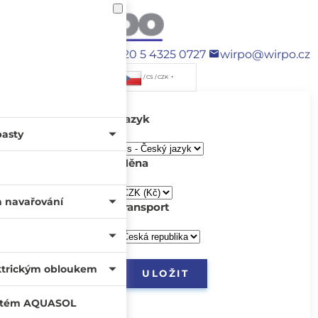
+420 5 4325 0727
wirpo@wirpo.cz
/ CS / CZK
Jazyk
pasty
Měna
a navařování
transport
ktrickým obloukem
systém AQUASOL