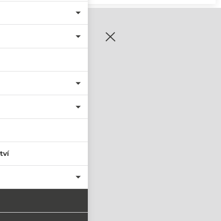
zaregistrujte se
tví
PŘIHLÁSIT SE
nastavit nové heslo