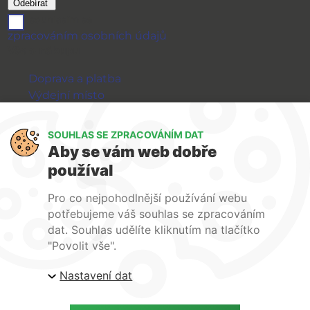
souhlasím se
zpracováním osobních údajů
Vše o nákupu
Doprava a platba
Výdejní místo
Výměna a vrácení zboží
GDPR
SOUHLAS SE ZPRACOVÁNÍM DAT
Aby se vám web dobře
WIRPO s.r.o.
používal
Reklamační řád
Pro co nejpohodlnější používání webu
Obchodní podmínky
potřebujeme váš souhlas se zpracováním
O nás
dat. Souhlas udělíte kliknutím na tlačítko
Kontakty
"Povolit vše".
Firemní web
Nastavení dat