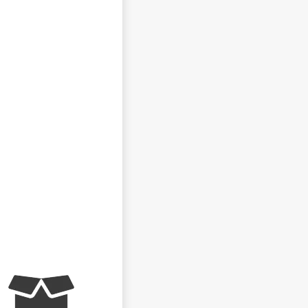
NEZVEŘEJŇOVAT MOJE JMÉNO A PŘÍJMENÍ
CHCI DOSTÁVAT REAKCE NA SVŮJ PŘÍSPĚVEK NA E-
MAIL