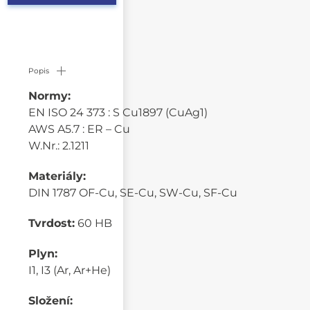
Popis
Normy:
EN ISO 24 373 : S Cu1897 (CuAg1)
AWS A5.7 : ER – Cu
W.Nr.: 2.1211
Materiály:
DIN 1787 OF-Cu, SE-Cu, SW-Cu, SF-Cu
Tvrdost:
60 HB
Plyn:
I1, I3 (Ar, Ar+He)
Složení: