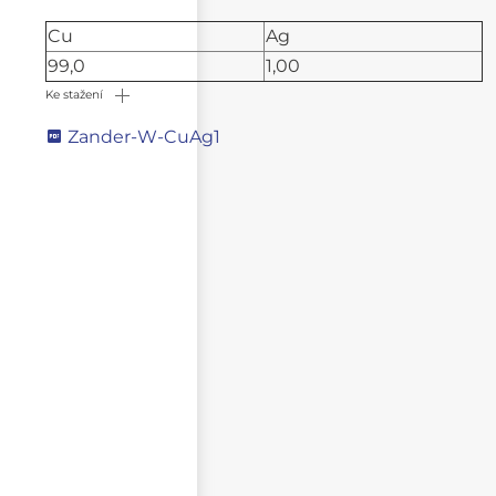
Cu
Ag
99,0
1,00
Ke stažení
Zander-W-CuAg1
Napište svůj dotaz