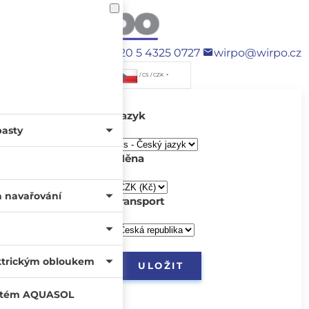
+420 5 4325 0727
wirpo@wirpo.cz
/ CS / CZK
Jazyk
pasty
Měna
a navařování
transport
ktrickým obloukem
systém AQUASOL