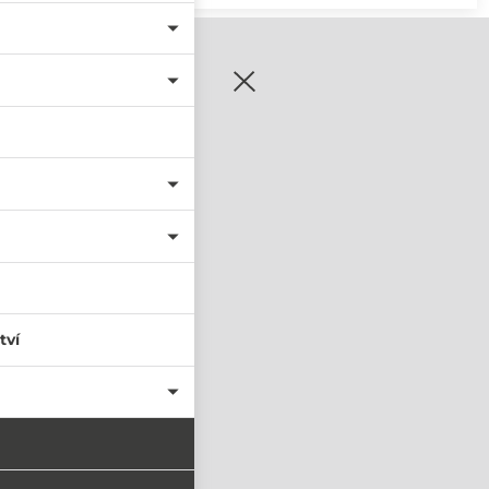
zaregistrujte se
tví
PŘIHLÁSIT SE
nastavit nové heslo