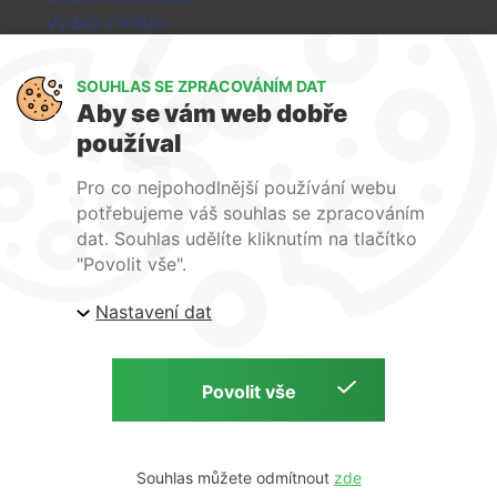
Výdejní místo
Výměna a vrácení zboží
GDPR
SOUHLAS SE ZPRACOVÁNÍM DAT
Aby se vám web dobře
WIRPO s.r.o.
používal
Reklamační řád
Pro co nejpohodlnější používání webu
Obchodní podmínky
potřebujeme váš souhlas se zpracováním
O nás
dat. Souhlas udělíte kliknutím na tlačítko
Kontakty
"Povolit vše".
Firemní web
Nastavení dat
E-shop Wirpo.cz, Škrobárenská 518/16, Brno
Copyright © 2026 E-shop Wirpo.cz | by
Souhlas můžete odmítnout