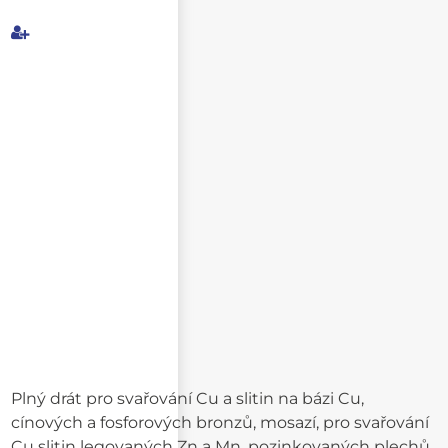
Můj e-mail
E-mail příjemce
Text e-mailu
Plný drát pro svařování Cu a slitin na bázi Cu,
cínových a fosforových bronzů, mosazí, pro svařování
Cu slitin legovaných Zn a Mn, pozinkovaných plechů