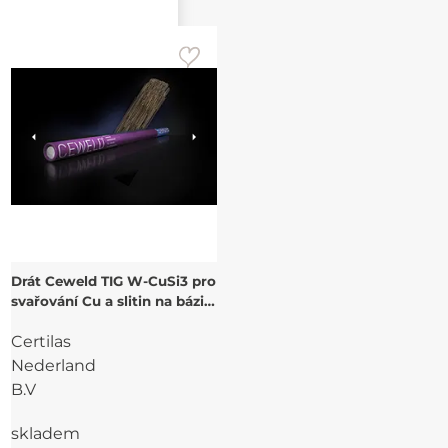
Drát Ceweld TIG W-CuSi3 pro
svařování Cu a slitin na bázi
Cu
Certilas
Nederland
B.V
skladem