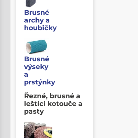
Brusné
archy a
houbičky
Brusné
výseky
a
prstýnky
Řezné, brusné a
leštící kotouče a
pasty