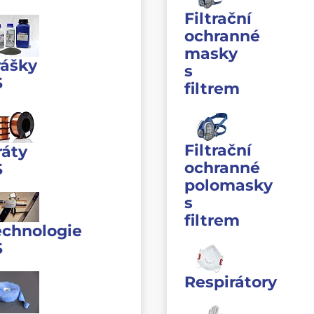
Filtrační
ochranné
masky
rášky
s
S
filtrem
Filtrační
ráty
ochranné
S
polomasky
s
filtrem
echnologie
S
Respirátory