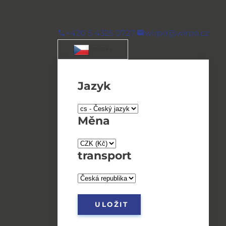
+420 5 4325 0727
wirpo@wirpo.cz
/ CS / CZK
Jazyk
Měna
transport