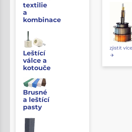
textilie
a
kombinace
zjistit víc
Leštící
válce a
kotouče
Brusné
a leštící
pasty