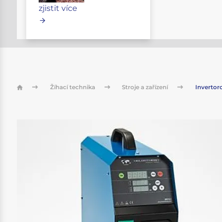
zjistit více
Žíhací technika
Stroje a zařízení
Invertor