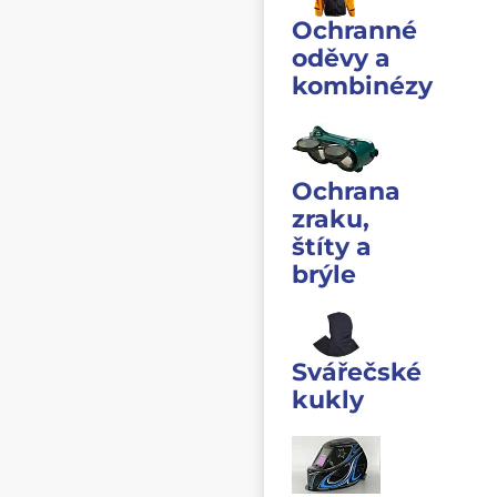
Ochranné
oděvy a
kombinézy
Ochrana
zraku,
štíty a
brýle
Svářečské
kukly