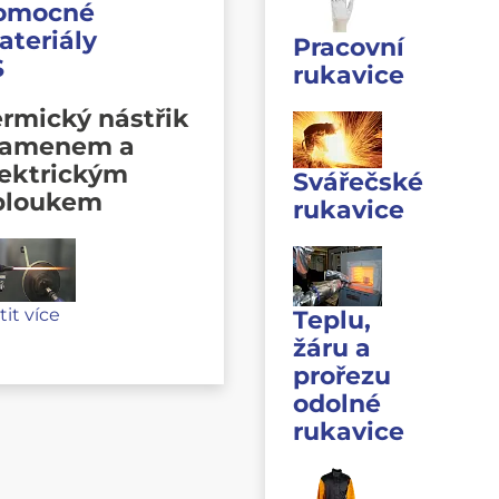
omocné
ateriály
Pracovní
S
rukavice
rmický nástřik
lamenem a
lektrickým
Svářečské
bloukem
rukavice
stit více
Teplu,
žáru a
prořezu
odolné
rukavice