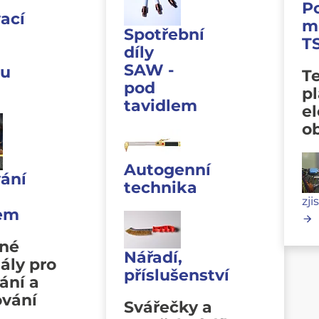
P
ací
m
Spotřební
T
díly
SAW -
u
Te
pod
p
tavidlem
e
o
Autogenní
ání
technika
zji
lem
vné
Nářadí,
ály pro
příslušenství
ání a
ování
Svářečky a