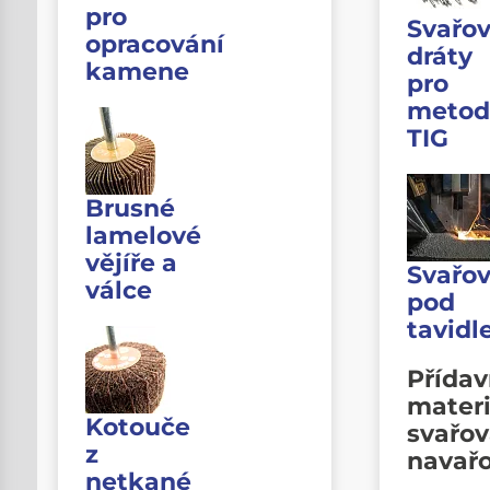
pro
Svařov
opracování
dráty
kamene
pro
metod
TIG
Brusné
lamelové
vějíře a
Svařov
válce
pod
tavid
Přída
materi
Kotouče
svařov
z
navař
netkané