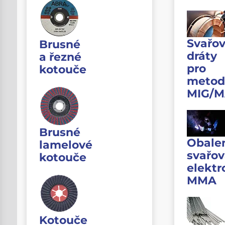
Svařov
Brusné
dráty
a řezné
pro
kotouče
metod
MIG/
Brusné
Obale
lamelové
svařov
kotouče
elektr
MMA
Kotouče