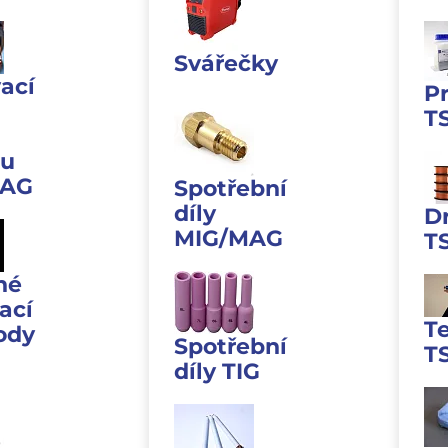
Svářečky
ací
P
T
u
MAG
Spotřební
díly
D
MIG/MAG
T
né
ací
T
ody
Spotřební
T
díly TIG