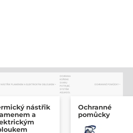
OCHRANA
KOŘENE
SVARU
 NÁSTŘIK PLAMENEM A ELEKTRICKÝM OBLOUKEM
OCHRANNÉ POMŮCKY
POTRUBÍ,
SYSTÉM
AQUASOL
rmický nástřik
Ochranné
lamenem a
pomůcky
lektrickým
bloukem