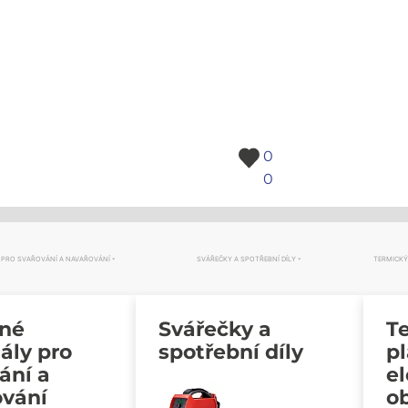
0
0
 PRO SVAŘOVÁNÍ A NAVAŘOVÁNÍ
SVÁŘEČKY A SPOTŘEBNÍ DÍLY
TERMICKÝ
vné
Svářečky a
Te
ály pro
spotřební díly
p
ání a
e
ování
o