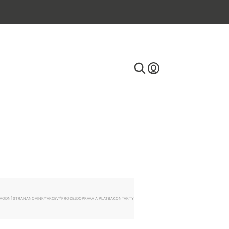
E-mail
Heslo
VODNÍ STRANA
NOVINKY
AKCE
VÝPRODEJ
DOPRAVA A PLATBA
KONTAKTY