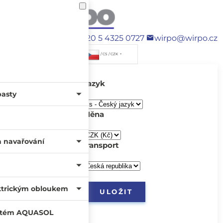
+420 5 4325 0727
wirpo@wirpo.cz
/ CS / CZK
Jazyk
pasty
Měna
a navařování
transport
ktrickým obloukem
systém AQUASOL