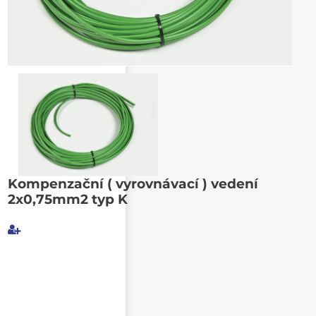
Poslat známému
Kompenzační ( vyrovnávací ) vedení
2x0,75mm2 typ K
Můj e-mail
E-mail příjemce
Text e-mailu