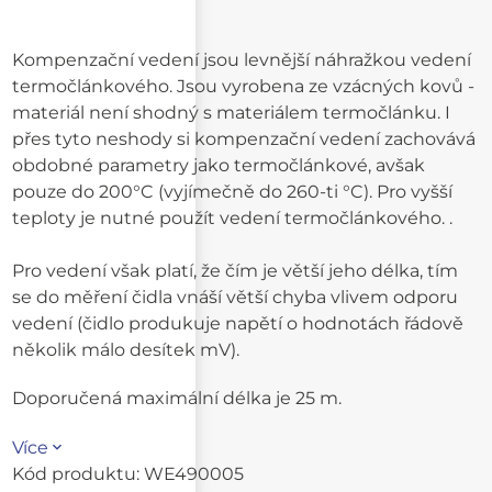
Kompenzační vedení jsou levnější náhražkou vedení
termočlánkového. Jsou vyrobena ze vzácných kovů -
materiál není shodný s materiálem termočlánku. I
přes tyto neshody si kompenzační vedení zachovává
obdobné parametry jako termočlánkové, avšak
pouze do 200°C (vyjímečně do 260-ti °C). Pro vyšší
teploty je nutné použít vedení termočlánkového. .
Pro vedení však platí, že čím je větší jeho délka, tím
se do měření čidla vnáší větší chyba vlivem odporu
vedení (čidlo produkuje napětí o hodnotách řádově
několik málo desítek mV).
Doporučená maximální délka je 25 m.
Více
Kód produktu:
WE490005