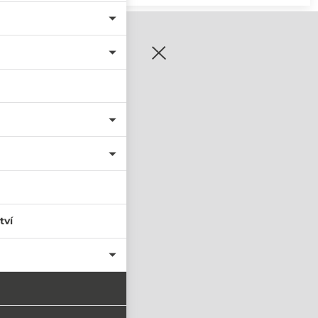
zaregistrujte se
tví
PŘIHLÁSIT SE
nastavit nové heslo