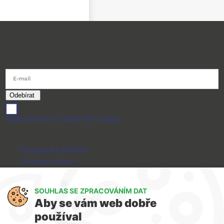
Přihlásit se k odběru newsletteru
E-mail
souhlasím se
zpracováním osobních údajů
Vše o nákupu
Doprava a platba
Výdejní místo
Výměna a vrácení zboží
GDPR
SOUHLAS SE ZPRACOVÁNÍM DAT
Aby se vám web dobře
WIRPO s.r.o.
používal