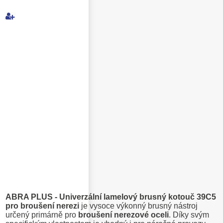
Můj e-mail
E-mail příjemce
Text e-mailu
ABRA PLUS - Univerzální lamelový brusný kotouč 39C5
pro broušení nerezi
je vysoce výkonný brusný nástroj
určený primárně pro
broušení nerezové oceli
. Díky svým