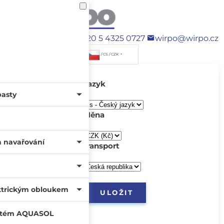
+420 5 4325 0727
wirpo@wirpo.cz
/ CS / CZK
Jazyk
pasty
Měna
a navařování
transport
ktrickým obloukem
systém AQUASOL