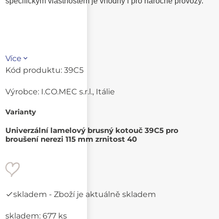
specifickým vlastnostem je vhodný i pro náročné provozy.
Více
Kód produktu:
39C5
Výrobce:
I.CO.MEC s.r.l., Itálie
Varianty
Univerzální lamelový brusný kotouč 39C5 pro
broušení nerezi 115 mm zrnitost 40
skladem
- Zboží je aktuálně skladem
skladem: 677 ks