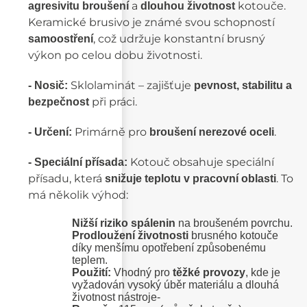
a
kotouče.
agresivitu broušení
dlouhou životnost
Keramické brusivo je známé svou schopností
, což udržuje konstantní brusný
samoostření
výkon po celou dobu životnosti.
Sklolaminát – zajišťuje
- Nosič:
pevnost, stabilitu a
při práci.
bezpečnost
Primárně pro
.
- Určení:
broušení nerezové oceli
Kotouč obsahuje speciální
- Speciální přísada:
přísadu, která
. To
snižuje teplotu v pracovní oblasti
má několik výhod:
Nižší riziko spálenin
na broušeném povrchu.
Prodloužení životnosti
brusného kotouče
díky menšímu opotřebení způsobenému
teplem.
Použití:
Vhodný pro
těžké provozy
, kde je
vyžadován vysoký úběr materiálu a dlouhá
životnost nástroje-