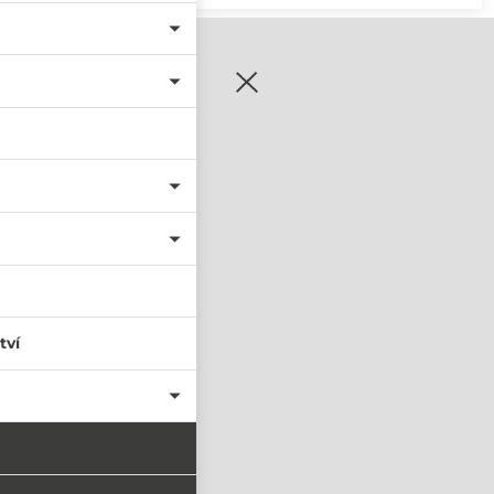
zaregistrujte se
tví
PŘIHLÁSIT SE
nastavit nové heslo