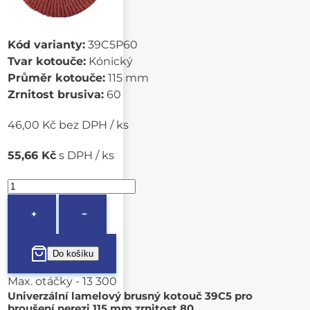
Kód varianty:
39C5P60
Tvar kotouče:
Kónický
Průměr kotouče:
115 mm
Zrnitost brusiva:
60
46,00 Kč bez DPH / ks
55,66 Kč
s DPH / ks
+
−
Max. otáčky - 13 300
Univerzální lamelový brusný kotouč 39C5 pro
broušení nerezi 115 mm zrnitost 80