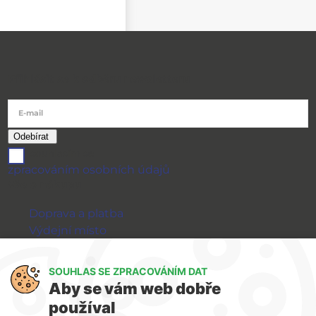
Přihlásit se k odběru newsletteru
E-mail
souhlasím se
zpracováním osobních údajů
Vše o nákupu
Doprava a platba
Výdejní místo
Výměna a vrácení zboží
GDPR
SOUHLAS SE ZPRACOVÁNÍM DAT
Aby se vám web dobře
WIRPO s.r.o.
používal