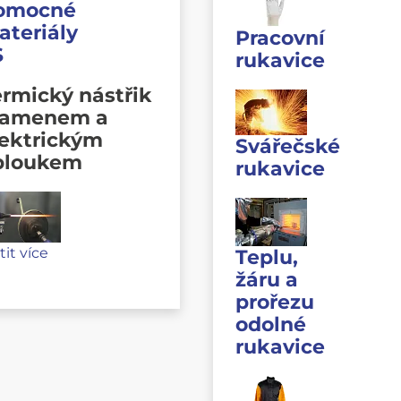
omocné
ateriály
Pracovní
S
rukavice
rmický nástřik
lamenem a
lektrickým
Svářečské
bloukem
rukavice
stit více
Teplu,
žáru a
prořezu
odolné
rukavice