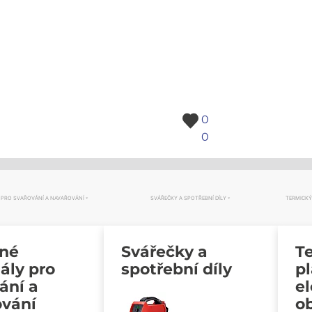
0
0
 PRO SVAŘOVÁNÍ A NAVAŘOVÁNÍ
SVÁŘEČKY A SPOTŘEBNÍ DÍLY
TERMICKÝ
vné
Svářečky a
Te
ály pro
spotřební díly
p
ání a
e
ování
o