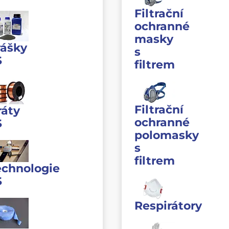
Filtrační
ochranné
masky
rášky
s
S
filtrem
Filtrační
ráty
ochranné
S
polomasky
s
filtrem
echnologie
S
Respirátory