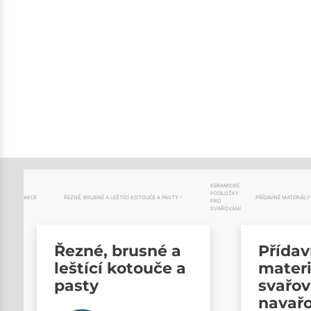
KERAMICKÉ
PODLOŽKY
AKCE
ŘEZNÉ, BRUSNÉ A LEŠTÍCÍ KOTOUČE A PASTY
PŘÍDAVNÉ MATERIÁLY
PRO
SVAŘOVÁNÍ
Řezné, brusné a
Přída
leštící kotouče a
materi
pasty
svařov
navař