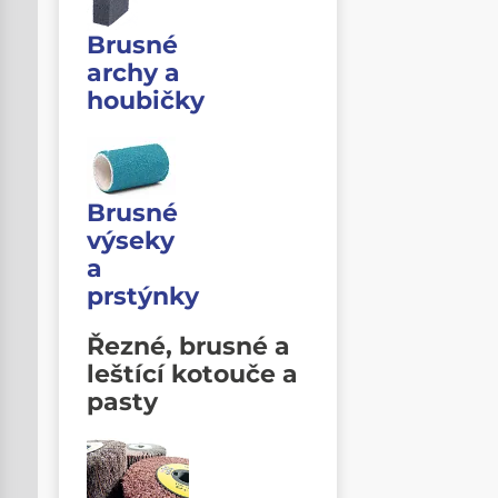
Brusné
archy a
houbičky
Brusné
výseky
a
prstýnky
Řezné, brusné a
leštící kotouče a
pasty