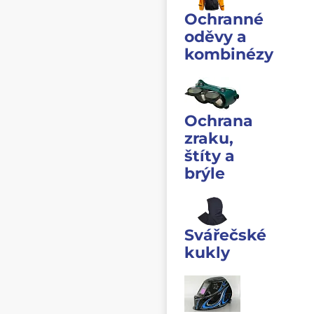
Ochranné
oděvy a
kombinézy
Ochrana
zraku,
štíty a
brýle
Svářečské
kukly