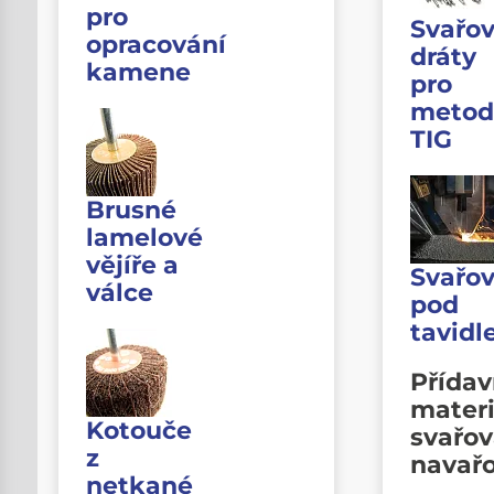
pro
Svařov
opracování
dráty
kamene
pro
metod
TIG
Brusné
lamelové
vějíře a
Svařov
válce
pod
tavid
Přída
materi
Kotouče
svařov
z
navař
netkané