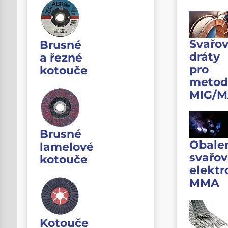
Svařov
Brusné
dráty
a řezné
pro
kotouče
metod
MIG/
Brusné
Obale
lamelové
svařov
kotouče
elektr
MMA
Kotouče