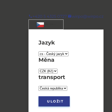
+420 5 4325 0727
wirpo@wirpo.cz
/ CS / CZK
Jazyk
Měna
transport