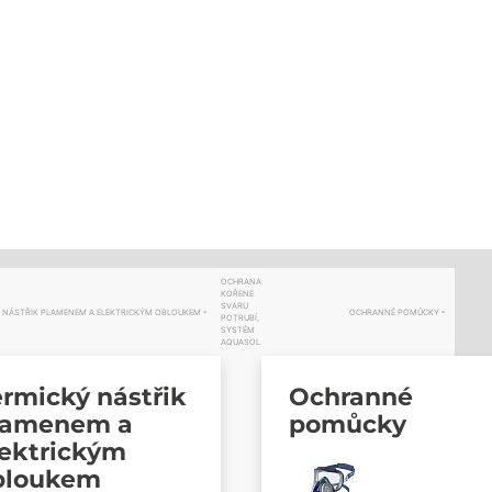
OCHRANA
KOŘENE
SVARU
 NÁSTŘIK PLAMENEM A ELEKTRICKÝM OBLOUKEM
OCHRANNÉ POMŮCKY
POTRUBÍ,
SYSTÉM
AQUASOL
rmický nástřik
Ochranné
lamenem a
pomůcky
lektrickým
bloukem