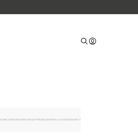
E-mail
Heslo
VODNÍ STRANA
NOVINKY
AKCE
VÝPRODEJ
DOPRAVA A PLATBA
KONTAKTY