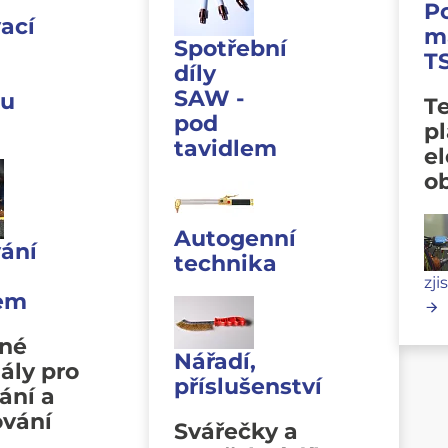
P
ací
m
Spotřební
T
díly
SAW -
u
Te
pod
p
tavidlem
e
o
Autogenní
ání
technika
zji
lem
vné
Nářadí,
ály pro
příslušenství
ání a
ování
Svářečky a