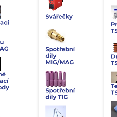
Svářečky
ací
P
T
u
MAG
Spotřební
díly
D
MIG/MAG
T
né
ací
T
ody
Spotřební
T
díly TIG