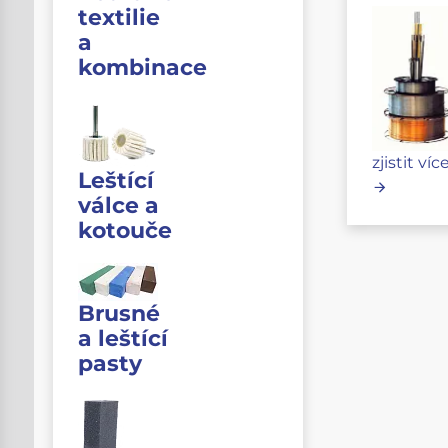
textilie
a
kombinace
zjistit víc
Leštící
válce a
kotouče
Brusné
a leštící
pasty