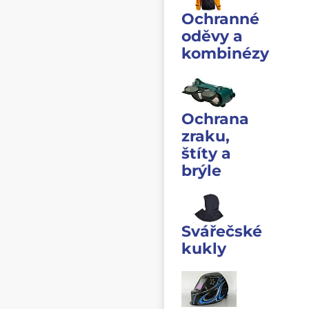
Ochranné
oděvy a
kombinézy
Ochrana
zraku,
štíty a
brýle
Svářečské
kukly