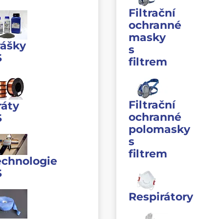
Filtrační
ochranné
masky
rášky
s
S
filtrem
Filtrační
ráty
ochranné
S
polomasky
s
filtrem
echnologie
S
Respirátory