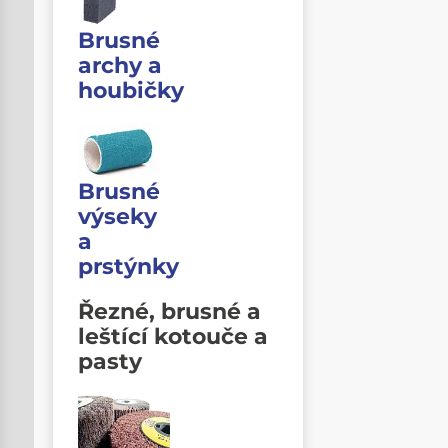
Brusné
archy a
houbičky
Brusné
výseky
a
prstýnky
Řezné, brusné a
leštící kotouče a
pasty