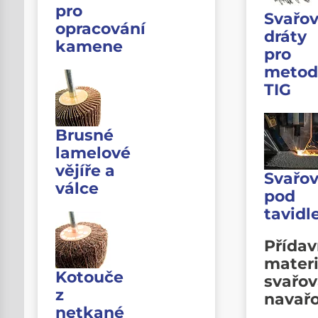
pro
Svařov
opracování
dráty
kamene
pro
metod
TIG
Brusné
lamelové
vějíře a
Svařov
válce
pod
tavid
Přída
materi
Kotouče
svařov
z
navař
netkané