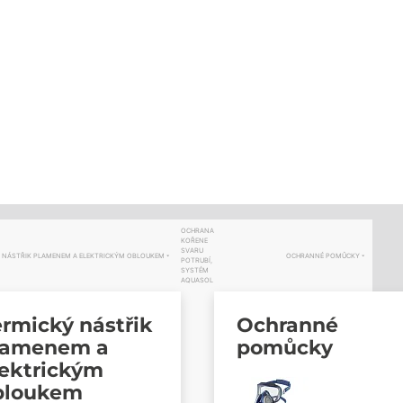
OCHRANA
KOŘENE
SVARU
 NÁSTŘIK PLAMENEM A ELEKTRICKÝM OBLOUKEM
OCHRANNÉ POMŮCKY
POTRUBÍ,
SYSTÉM
AQUASOL
rmický nástřik
Ochranné
lamenem a
pomůcky
lektrickým
bloukem