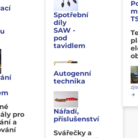
P
ací
m
Spotřební
T
díly
SAW -
u
Te
pod
p
tavidlem
e
o
Autogenní
ání
technika
zji
lem
vné
Nářadí,
ály pro
příslušenství
ání a
ování
Svářečky a