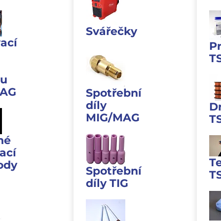
Svářečky
ací
P
T
u
MAG
Spotřební
díly
D
MIG/MAG
T
né
ací
T
ody
Spotřební
T
díly TIG