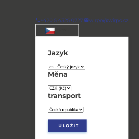
+420 5 4325 0727
wirpo@wirpo.cz
/ CS / CZK
Jazyk
Měna
transport