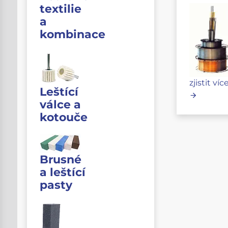
textilie
a
kombinace
zjistit víc
Leštící
válce a
kotouče
Brusné
a leštící
pasty