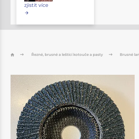
zjistit více
Řezné, brusné a leštící kotouče a pasty
Brusné la