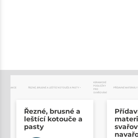
KERAMICKÉ
PODLOŽKY
AKCE
ŘEZNÉ, BRUSNÉ A LEŠTÍCÍ KOTOUČE A PASTY
PŘÍDAVNÉ MATERIÁLY
PRO
SVAŘOVÁNÍ
Řezné, brusné a
Přída
leštící kotouče a
materi
pasty
svařov
navař