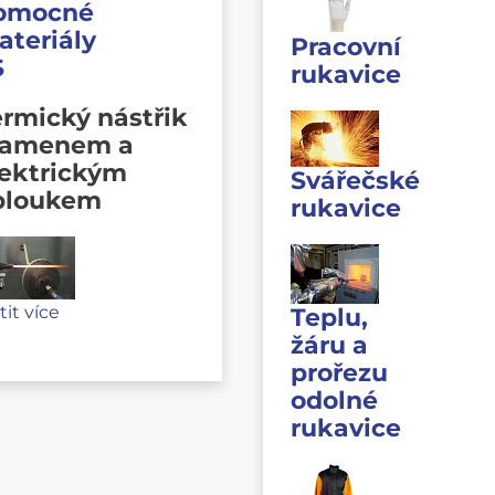
omocné
ateriály
Pracovní
S
rukavice
rmický nástřik
lamenem a
lektrickým
Svářečské
bloukem
rukavice
stit více
Teplu,
žáru a
prořezu
odolné
rukavice