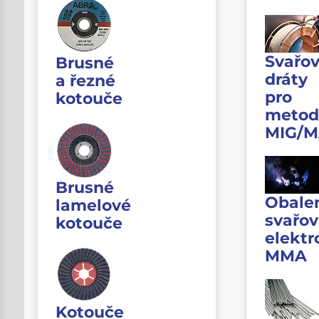
Svařov
Brusné
dráty
a řezné
pro
kotouče
metod
MIG/
Brusné
Obale
lamelové
svařov
kotouče
elektr
MMA
Kotouče