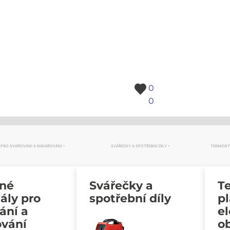
0
0
 PRO SVAŘOVÁNÍ A NAVAŘOVÁNÍ
SVÁŘEČKY A SPOTŘEBNÍ DÍLY
TERMICKÝ
vné
Svářečky a
Te
ály pro
spotřební díly
p
ání a
e
ování
o