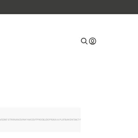
E-mail
Heslo
VODNÍ STRANA
NOVINKY
AKCE
VÝPRODEJ
DOPRAVA A PLATBA
KONTAKTY