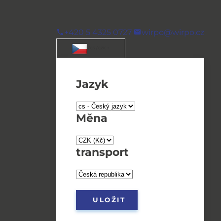
+420 5 4325 0727
wirpo@wirpo.cz
/ CS / CZK
Jazyk
Měna
transport