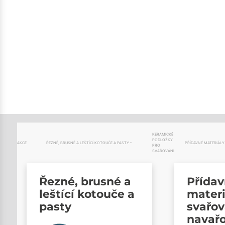
KERAMICKÉ
PODLOŽKY
AKCE
ŘEZNÉ, BRUSNÉ A LEŠTÍCÍ KOTOUČE A PASTY
PŘÍDAVNÉ MATERIÁLY
PRO
SVAŘOVÁNÍ
Řezné, brusné a
Přída
leštící kotouče a
materi
pasty
svařov
navař