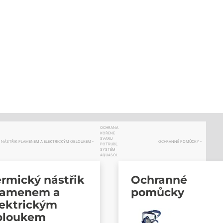
OCHRANA
KOŘENE
SVARU
 NÁSTŘIK PLAMENEM A ELEKTRICKÝM OBLOUKEM
OCHRANNÉ POMŮCKY
POTRUBÍ,
SYSTÉM
AQUASOL
rmický nástřik
Ochranné
lamenem a
pomůcky
lektrickým
bloukem