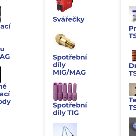
Svářečky
ací
P
T
u
MAG
Spotřební
díly
D
MIG/MAG
T
né
ací
T
ody
Spotřební
T
díly TIG