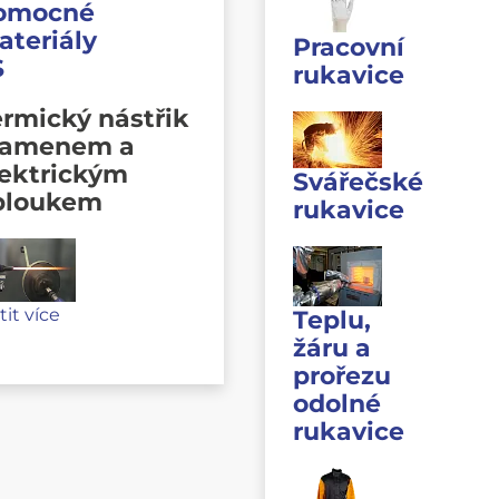
omocné
ateriály
Pracovní
S
rukavice
rmický nástřik
lamenem a
lektrickým
Svářečské
bloukem
rukavice
stit více
Teplu,
žáru a
prořezu
odolné
rukavice