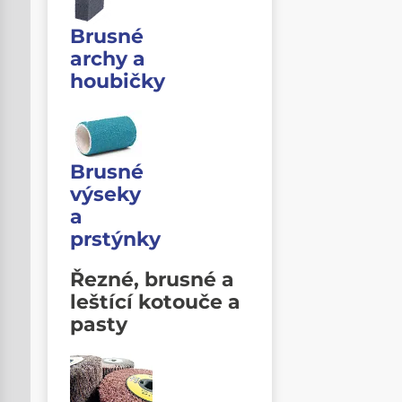
Brusné
archy a
houbičky
Brusné
výseky
a
prstýnky
Řezné, brusné a
leštící kotouče a
pasty