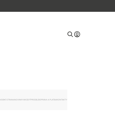
E-mail
Heslo
VODNÍ STRANA
NOVINKY
AKCE
VÝPRODEJ
DOPRAVA A PLATBA
KONTAKTY