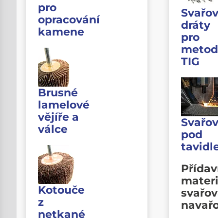
pro
Svařov
opracování
dráty
kamene
pro
metod
TIG
Brusné
lamelové
vějíře a
Svařov
válce
pod
tavid
Přída
materi
Kotouče
svařov
z
navař
netkané