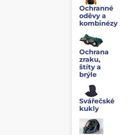
Ochranné
oděvy a
kombinézy
Ochrana
zraku,
štíty a
brýle
Svářečské
kukly