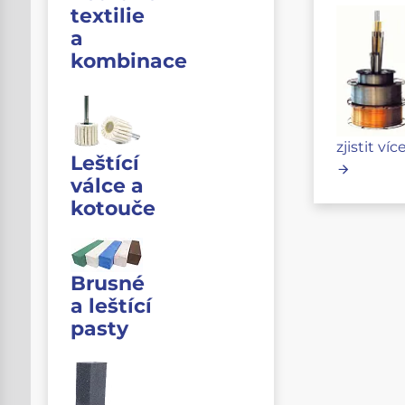
textilie
a
kombinace
zjistit víc
Leštící
válce a
kotouče
Brusné
a leštící
pasty