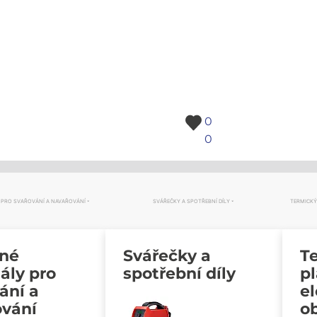
0
0
 PRO SVAŘOVÁNÍ A NAVAŘOVÁNÍ
SVÁŘEČKY A SPOTŘEBNÍ DÍLY
TERMICKÝ
vné
Svářečky a
Te
ály pro
spotřební díly
p
ání a
e
ování
o