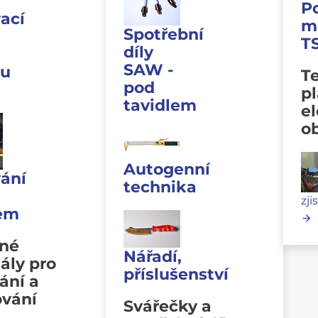
P
ací
m
Spotřební
T
díly
SAW -
u
Te
pod
p
tavidlem
e
o
Autogenní
ání
technika
zji
lem
vné
Nářadí,
ály pro
příslušenství
ání a
ování
Svářečky a