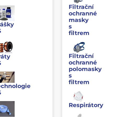
Filtrační
ochranné
masky
rášky
s
S
filtrem
Filtrační
ráty
ochranné
S
polomasky
s
filtrem
echnologie
S
Respirátory