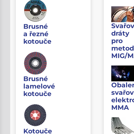
Svařov
Brusné
dráty
a řezné
pro
kotouče
metod
MIG/
Brusné
Obale
lamelové
svařov
kotouče
elektr
MMA
Kotouče