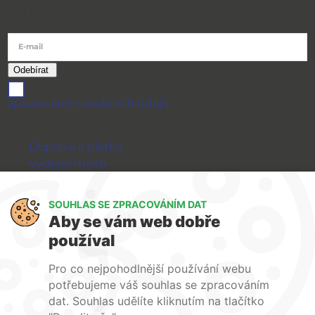
Přihlásit se k odběru newsletteru
E-mail
souhlasím se
zpracováním osobních údajů
Vše o nákupu
Doprava a platba
Výdejní místo
Výměna a vrácení zboží
GDPR
SOUHLAS SE ZPRACOVÁNÍM DAT
Aby se vám web dobře
WIRPO s.r.o.
používal
Reklamační řád
Pro co nejpohodlnější používání webu
Obchodní podmínky
potřebujeme váš souhlas se zpracováním
O nás
dat. Souhlas udělíte kliknutím na tlačítko
Kontakty