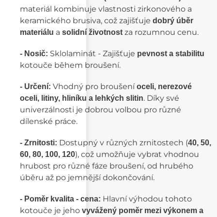
materiál kombinuje vlastnosti zirkonového a
keramického brusiva, což zajišťuje
dobrý úběr
a
za rozumnou cenu.
materiálu
solidní životnost
Sklolaminát - Zajišťuje
- Nosič:
pevnost a stabilitu
kotouče během broušení.
Vhodný pro broušení
- Určení:
oceli, nerezové
. Díky své
oceli, litiny, hliníku a lehkých slitin
univerzálnosti je dobrou volbou pro různé
dílenské práce.
Dostupný v různých zrnitostech (
- Zrnitosti:
40, 50,
), což umožňuje vybrat vhodnou
60, 80, 100, 120
hrubost pro různé fáze broušení, od hrubého
úběru až po jemnější dokončování.
Hlavní výhodou tohoto
- Poměr kvalita - cena:
kotouče je jeho
vyvážený poměr mezi výkonem a