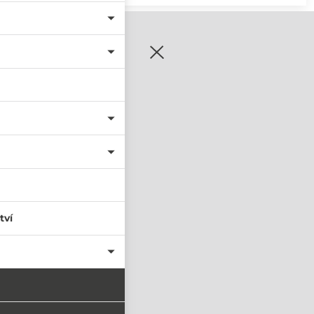
zaregistrujte se
tví
PŘIHLÁSIT SE
nastavit nové heslo