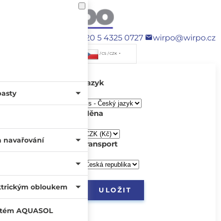
+420 5 4325 0727
wirpo@wirpo.cz
/ CS / CZK
Jazyk
pasty
Měna
a navařování
transport
ktrickým obloukem
systém AQUASOL