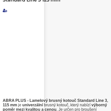
Můj e-mail
E-mail příjemce
Text e-mailu
ABRA PLUS - Lamelový brusný kotouč Standard Line 3,
115 mm
je
univerzální
brusný kotouč, který nabízí
výborný
poměr mezi kvalitou a cenou
. Je určen pro broušení