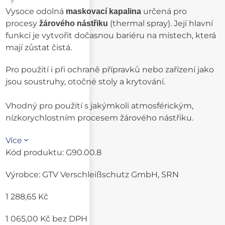
Vysoce odolná
určená pro
maskovací kapalina
procesy
(thermal spray). Její hlavní
žárového nástřiku
funkcí je vytvořit dočasnou bariéru na místech, která
mají zůstat čistá.
Pro použití i při ochraně přípravků nebo zařízení jako
jsou soustruhy, otočné stoly a krytování.
Vhodný pro použití s jakýmkoli atmosférickým,
nízkorychlostním procesem žárového nástřiku.
Více
Kód produktu:
G90.00.8
Výrobce:
GTV Verschleißschutz GmbH, SRN
1 288,65 Kč
1 065,00 Kč
bez DPH