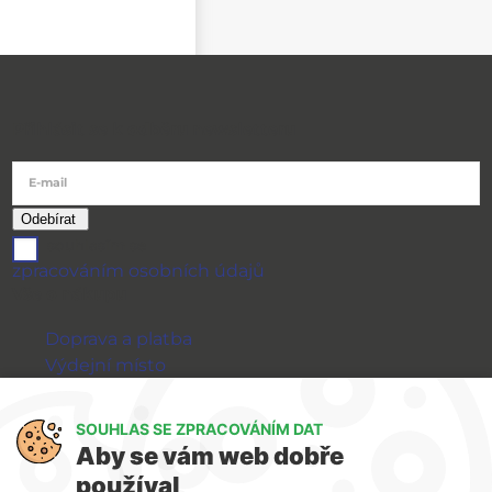
Přihlásit se k odběru newsletteru
E-mail
souhlasím se
zpracováním osobních údajů
Vše o nákupu
Doprava a platba
Výdejní místo
Výměna a vrácení zboží
GDPR
SOUHLAS SE ZPRACOVÁNÍM DAT
Aby se vám web dobře
WIRPO s.r.o.
používal