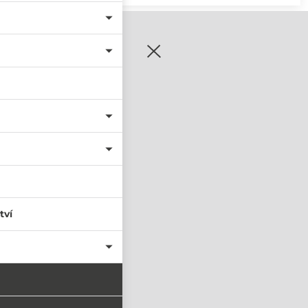
zaregistrujte se
tví
PŘIHLÁSIT SE
nastavit nové heslo