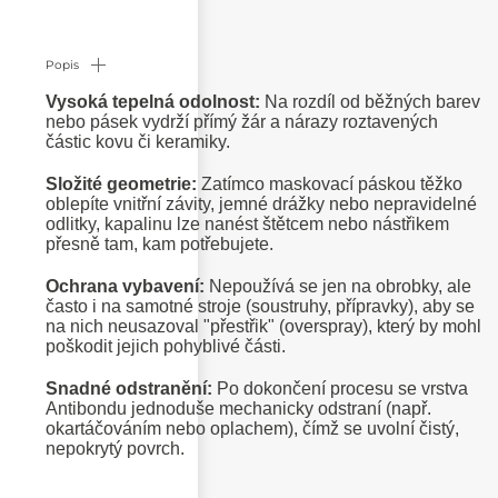
Popis
Vysoká tepelná odolnost:
Na rozdíl od běžných barev
nebo pásek vydrží přímý žár a nárazy roztavených
částic kovu či keramiky.
Složité geometrie:
Zatímco maskovací páskou těžko
oblepíte vnitřní závity, jemné drážky nebo nepravidelné
odlitky, kapalinu lze nanést štětcem nebo nástřikem
přesně tam, kam potřebujete.
Ochrana vybavení:
Nepoužívá se jen na obrobky, ale
často i na samotné stroje (soustruhy, přípravky), aby se
na nich neusazoval "přestřik" (overspray), který by mohl
poškodit jejich pohyblivé části.
Snadné odstranění:
Po dokončení procesu se vrstva
Antibondu jednoduše mechanicky odstraní (např.
okartáčováním nebo oplachem), čímž se uvolní čistý,
nepokrytý povrch.