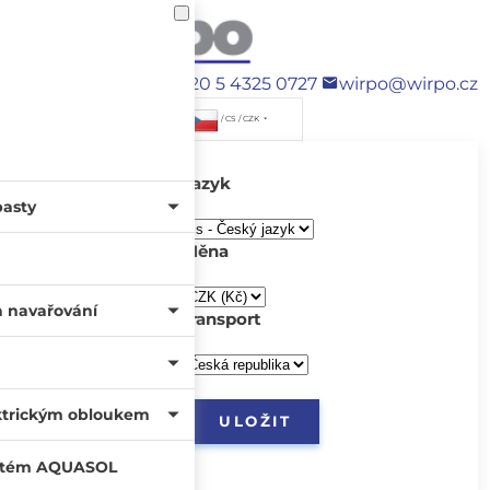
+420 5 4325 0727
wirpo@wirpo.cz
/ CS / CZK
Jazyk
pasty
Měna
a navařování
transport
ktrickým obloukem
systém AQUASOL