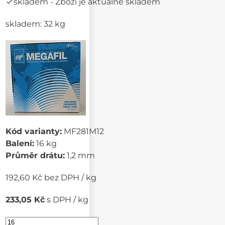
skladem
- Zboží je aktuálně skladem
skladem: 32 kg
Kód varianty:
MF281M12
Balení:
16 kg
Průměr drátu:
1,2 mm
192,60 Kč bez DPH / kg
233,05 Kč
s DPH / kg