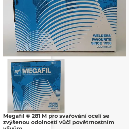
Megafil ® 281 M pro svařování ocelí se
Poslat známému
zvýšenou odolností vůči povětrnostním
vlivům