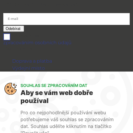
Přihlásit se k odběru newsletteru
E-mail
souhlasím se
zpracováním osobních údajů
Vše o nákupu
Doprava a platba
Výdejní místo
Výměna a vrácení zboží
GDPR
SOUHLAS SE ZPRACOVÁNÍM DAT
Aby se vám web dobře
WIRPO s.r.o.
používal
Reklamační řád
Pro co nejpohodlnější používání webu
Obchodní podmínky
potřebujeme váš souhlas se zpracováním
O nás
dat. Souhlas udělíte kliknutím na tlačítko
Kontakty
"Povolit vše".