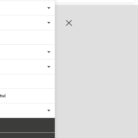
zaregistrujte se
tví
PŘIHLÁSIT SE
nastavit nové heslo