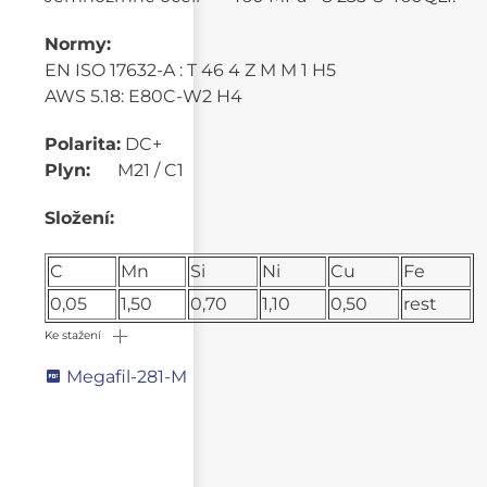
Normy:
EN ISO 17632-A : T 46 4 Z M M 1 H5
AWS 5.18: E80C-W2 H4
Polarita:
DC+
Plyn:
M21 / C1
Složení:
C
Mn
Si
Ni
Cu
Fe
0,05
1,50
0,70
1,10
0,50
rest
Ke stažení
Megafil-281-M