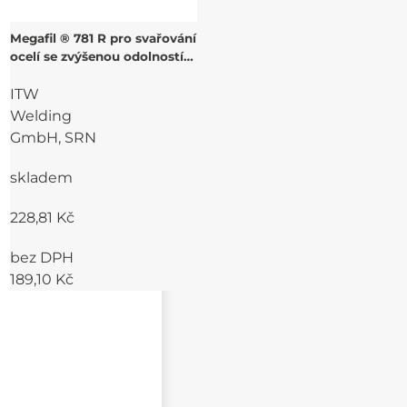
Megafil ® 781 R pro svařování
ocelí se zvýšenou odolností
vůči povětrnostním vlivům
ITW
Welding
GmbH, SRN
skladem
228,81 Kč
bez DPH
189,10 Kč