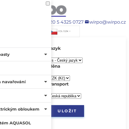
+420 5 4325 0727
wirpo@wirpo.cz
/ CS / CZK
Jazyk
pasty
Měna
a navařování
transport
ktrickým obloukem
systém AQUASOL