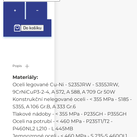
+
−
Popis
Materiály:
Oceli legované Cu-Ni - S235JRW - S355JRW,
9CrNiCuP3-2-4, A 572, A 588, A 709 Gr 50W
Konstrukční nelegované oceli - < 355 MPa - S185 -
S355, A 106 Gr.B, A 333 Gr.6
Tlakové nádoby - < 355 MPa - P235GH - P355GH
Oceli na potrubí - < 460 MPa - P235T1/T2 -
P460NL2 L210 - L 445MB
Jemnozrnné oceli - < 460 MPa - S 235-S 460QL1.