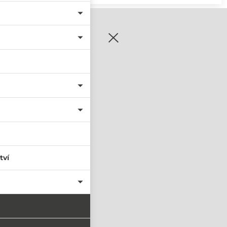
zaregistrujte se
tví
PŘIHLÁSIT SE
nastavit nové heslo