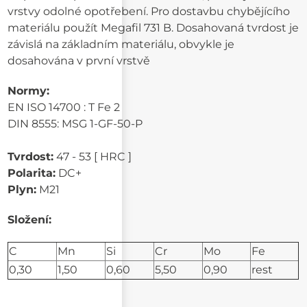
vrstvy odolné opotřebení. Pro dostavbu chybějícího
materiálu použít Megafil 731 B. Dosahovaná tvrdost je
závislá na základním materiálu, obvykle je
dosahována v první vrstvě
Normy:
EN ISO 14700 : T Fe 2
DIN 8555: MSG 1-GF-50-P
Tvrdost:
47 - 53 [ HRC ]
Polarita:
DC+
Plyn:
M21
Složení:
C
Mn
Si
Cr
Mo
Fe
0,30
1,50
0,60
5,50
0,90
rest