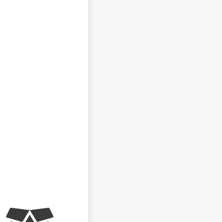
NEZVEŘEJŇOVAT MOJE JMÉNO A PŘÍJMENÍ
CHCI DOSTÁVAT REAKCE NA SVŮJ PŘÍSPĚVEK NA E-
MAIL