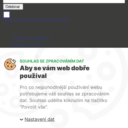
souhlasím se
zpracováním osobních údajů
Vše o nákupu
Doprava a platba
Výdejní místo
Výměna a vrácení zboží
GDPR
SOUHLAS SE ZPRACOVÁNÍM DAT
Aby se vám web dobře
WIRPO s.r.o.
používal
Reklamační řád
Pro co nejpohodlnější používání webu
Obchodní podmínky
potřebujeme váš souhlas se zpracováním
O nás
dat. Souhlas udělíte kliknutím na tlačítko
Kontakty
"Povolit vše".
Firemní web
Nastavení dat