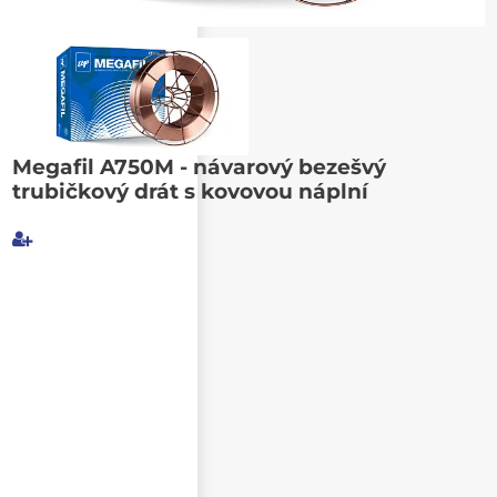
Poslat známému
Megafil A750M - návarový bezešvý
trubičkový drát s kovovou náplní
Můj e-mail
E-mail příjemce
Text e-mailu