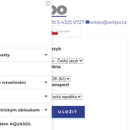
+420 5 4325 0727
wirpo@wirpo.cz
/ CS / CZK
Jazyk
pasty
Měna
a navařování
transport
ktrickým obloukem
systém AQUASOL