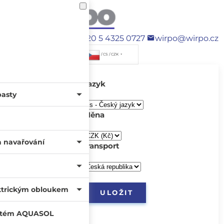
+420 5 4325 0727
wirpo@wirpo.cz
/ CS / CZK
Jazyk
pasty
Měna
a navařování
transport
ktrickým obloukem
systém AQUASOL