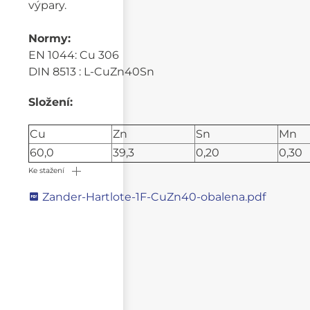
výpary.
Normy:
EN 1044: Cu 306
DIN 8513 : L-CuZn40Sn
Složení:
Cu
Zn
Sn
Mn
60,0
39,3
0,20
0,30
Ke stažení
Zander-Hartlote-1F-CuZn40-obalena.pdf