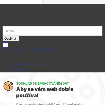
Přihlásit se k odběru newsletteru
E-mail
souhlasím se
zpracováním osobních údajů
Vše o nákupu
Doprava a platba
Výdejní místo
Výměna a vrácení zboží
GDPR
SOUHLAS SE ZPRACOVÁNÍM DAT
Aby se vám web dobře
WIRPO s.r.o.
používal
Reklamační řád
Pro co nejpohodlnější používání webu