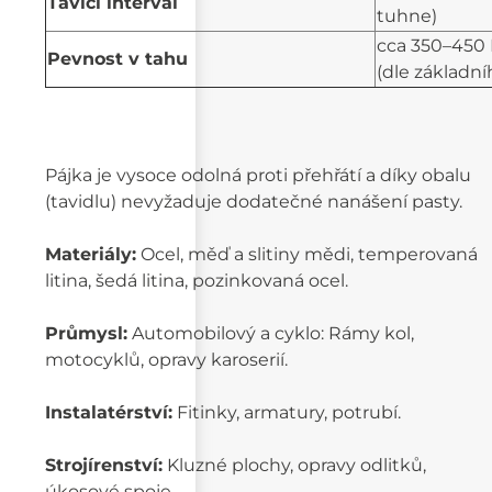
Tavicí interval
tuhne)
cca 350–450
Pevnost v tahu
(dle základní
Pájka je vysoce odolná proti přehřátí a díky obalu
(tavidlu) nevyžaduje dodatečné nanášení pasty.
Materiály:
Ocel, měď a slitiny mědi, temperovaná
litina, šedá litina, pozinkovaná ocel.
Průmysl:
Automobilový a cyklo: Rámy kol,
motocyklů, opravy karoserií.
Instalatérství:
Fitinky, armatury, potrubí.
Strojírenství:
Kluzné plochy, opravy odlitků,
úkosové spoje.