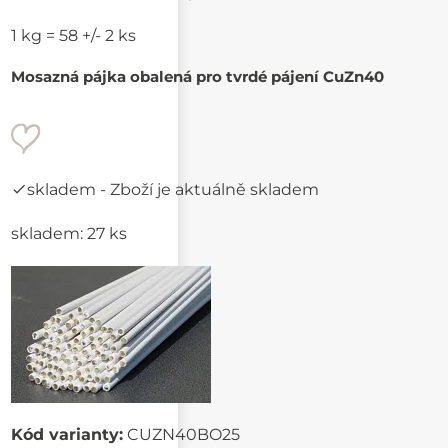
1 kg = 58 +/- 2 ks
Mosazná pájka obalená pro tvrdé pájení CuZn40
skladem
- Zboží je aktuálně skladem
skladem: 27 ks
Kód varianty:
CUZN40BO25