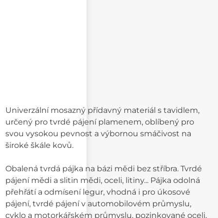
Univerzální mosazný přídavný materiál s tavidlem,
určený pro tvrdé pájení plamenem, oblíbený pro
svou vysokou pevnost a výbornou smáčivost na
široké škále kovů.
Obalená tvrdá pájka na bázi mědi bez stříbra. Tvrdé
pájení mědi a slitin mědi, oceli, litiny... Pájka odolná
přehřátí a odmísení legur, vhodná i pro úkosové
pájení, tvrdé pájení v automobilovém průmyslu,
cyklo a motorkářském průmyslu, pozinkované oceli,