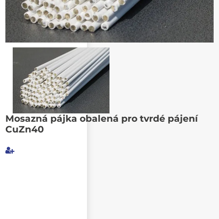
Poslat známému
Mosazná pájka obalená pro tvrdé pájení
CuZn40
Můj e-mail
E-mail příjemce
Text e-mailu