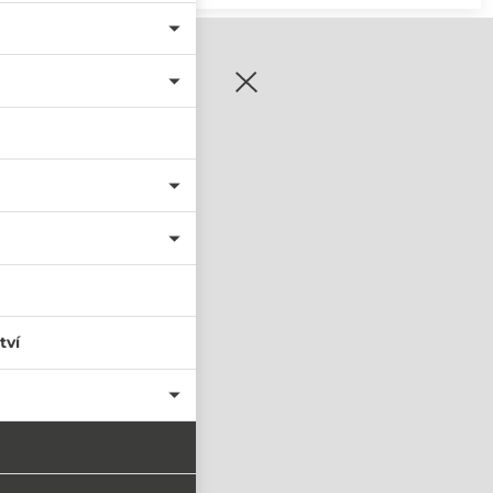
zaregistrujte se
tví
PŘIHLÁSIT SE
nastavit nové heslo