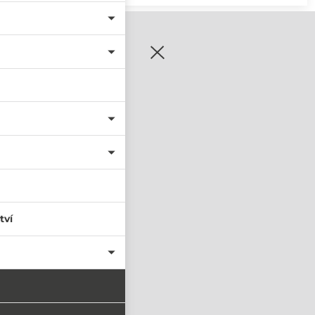
zaregistrujte se
tví
PŘIHLÁSIT SE
nastavit nové heslo