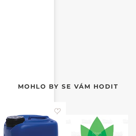
CHCI DOSTÁVAT REAKCE NA SVŮJ PŘÍSPĚVEK NA E-
MAIL
MOHLO BY SE VÁM HODIT