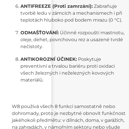
ANTIFREEZE (Proti zamrzání):
Zabraňuje
tvorbě ledu v zámcích a mechanismech i při
teplotách hluboko pod bodem mrazu (0 °C).
ODMAŠŤOVÁNÍ:
Účinně rozpouští mastnotu,
oleje, dehet, povrchovou rez a usazené tvrdé
nečistoty.
ANTIKOROZNÍ ÚČINEK:
Poskytuje
preventivní a trvalou bariéru proti oxidaci
všech železných i neželezných kovových
materiálů.
W8 používá všech 8 funkcí samostatně nebo
dohromady, proto je nezbytné obnovit funkčnost
jakéhokoli předmětu: v dílnách, doma, v garážích,
na zahradách, v námořním sektoru nebo všude