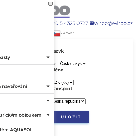
+420 5 4325 0727
wirpo@wirpo.cz
/ CS / CZK
Jazyk
pasty
Měna
a navařování
transport
ktrickým obloukem
systém AQUASOL