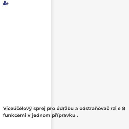
Můj e-mail
E-mail příjemce
Text e-mailu
Víceúčelový sprej pro údržbu a odstraňovač rzi s 8
funkcemi v jednom přípravku .