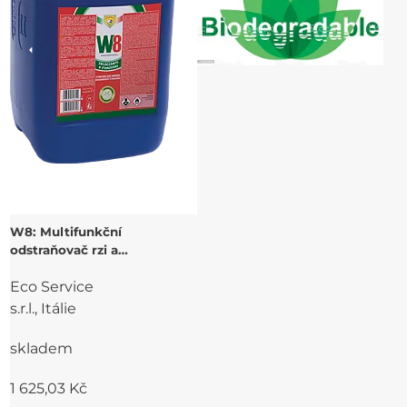
W8: Multifunkční
odstraňovač rzi a
kondicionér - kapalina 5 l
Eco Service
s.r.l., Itálie
skladem
1 625,03 Kč