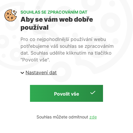
Výměna a vrácení zboží
GDPR
SOUHLAS SE ZPRACOVÁNÍM DAT
Aby se vám web dobře
WIRPO s.r.o.
používal
Reklamační řád
Pro co nejpohodlnější používání webu
Obchodní podmínky
potřebujeme váš souhlas se zpracováním
O nás
dat. Souhlas udělíte kliknutím na tlačítko
Kontakty
"Povolit vše".
Firemní web
Nastavení dat
E-shop Wirpo.cz, Škrobárenská 518/16, Brno
Copyright © 2026 E-shop Wirpo.cz | by
Souhlas můžete odmítnout