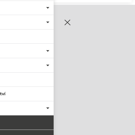
zaregistrujte se
tví
PŘIHLÁSIT SE
nastavit nové heslo