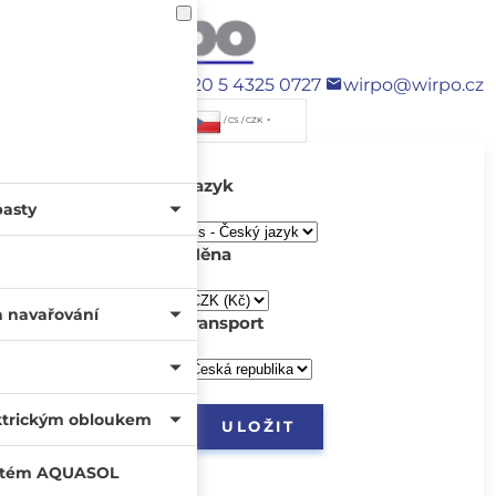
+420 5 4325 0727
wirpo@wirpo.cz
/ CS / CZK
Jazyk
pasty
Měna
a navařování
transport
ktrickým obloukem
systém AQUASOL