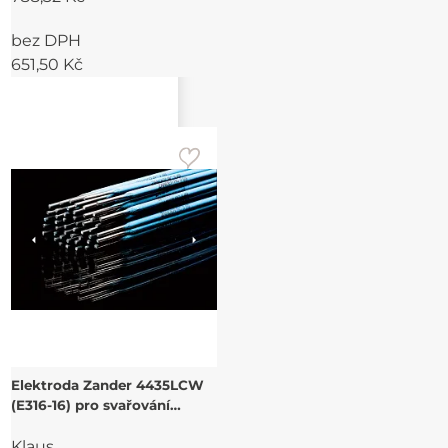
bez DPH
651,50 Kč
Elektroda Zander 4435LCW
(E316-16) pro svařování
austenitických CrNiMo ocelí.
Klaus