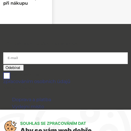
při nákupu
Přihlásit se k odběru newsletteru
E-mail
souhlasím se
zpracováním osobních údajů
Vše o nákupu
Doprava a platba
Výdejní místo
Výměna a vrácení zboží
GDPR
SOUHLAS SE ZPRACOVÁNÍM DAT
Aby se vám web dobře