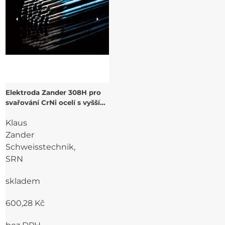
Elektroda Zander 308H pro
svařování CrNi ocelí s vyšším
obsahem uhlíku pro aplikace
Klaus
za vyšších teplot
Zander
Schweisstechnik,
SRN
skladem
600,28 Kč