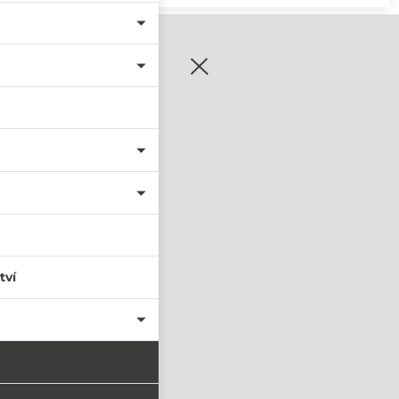
zaregistrujte se
tví
PŘIHLÁSIT SE
nastavit nové heslo