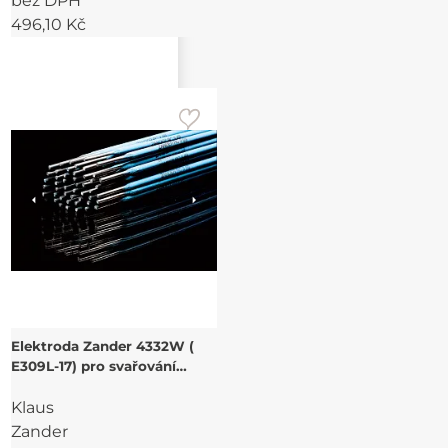
bez DPH
496,10 Kč
Elektroda Zander 4332W (
E309L-17) pro svařování
žáruvzdorných a těžce
Klaus
svařitelných ocelí
Zander