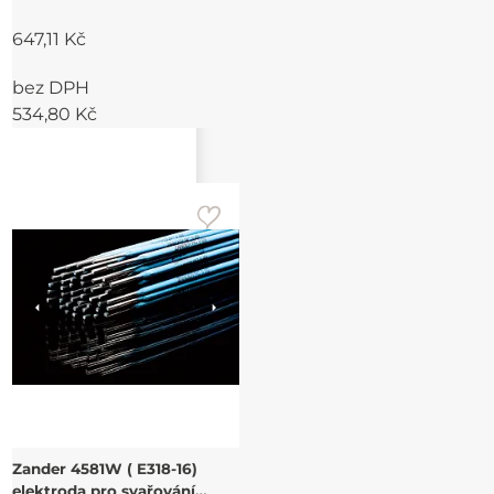
647,11 Kč
bez DPH
534,80 Kč
Zander 4581W ( E318-16)
elektroda pro svařování