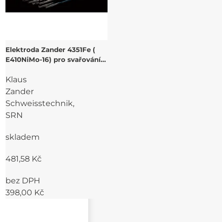
Elektroda Zander 4351Fe (
E410NiMo-16) pro svařování a
navařování 13% Cr ocelí a
Klaus
CrNi ocelí
Zander
Schweisstechnik,
SRN
skladem
481,58 Kč
bez DPH
398,00 Kč