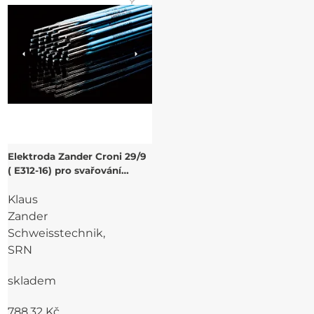
Elektroda Zander Croni 29/9
( E312-16) pro svařování
heterogenních spojů
Klaus
Zander
Schweisstechnik,
SRN
skladem
788,32 Kč