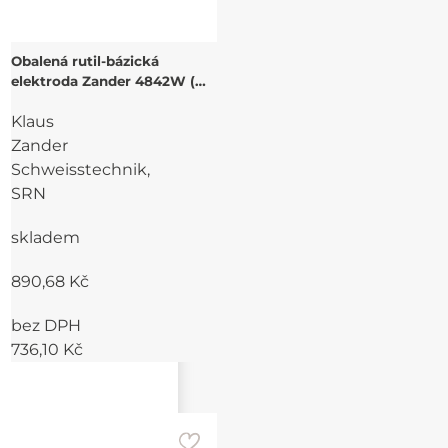
Obalená rutil-bázická
elektroda Zander 4842W (
E310-16) pro svařování
Klaus
korozivzdorných,
žáruvzdorných ocelí
Zander
Schweisstechnik,
SRN
skladem
890,68 Kč
bez DPH
736,10 Kč