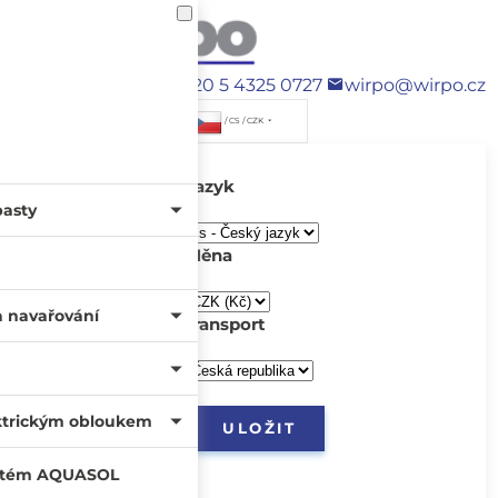
+420 5 4325 0727
wirpo@wirpo.cz
/ CS / CZK
Jazyk
pasty
Měna
a navařování
transport
ktrickým obloukem
systém AQUASOL