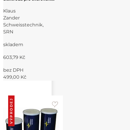
austenitických CrNiMo ocelí
Klaus
Zander
Schweisstechnik,
SRN
skladem
603,79 Kč
bez DPH
499,00 Kč
VÝPRODEJ