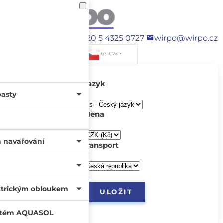
+420 5 4325 0727
wirpo@wirpo.cz
/ CS / CZK
Jazyk
pasty
Měna
a navařování
transport
ktrickým obloukem
systém AQUASOL