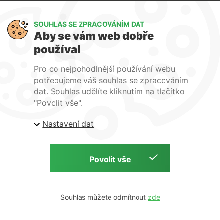
Výměna a vrácení zboží
GDPR
SOUHLAS SE ZPRACOVÁNÍM DAT
Aby se vám web dobře
WIRPO s.r.o.
používal
Reklamační řád
Pro co nejpohodlnější používání webu
Obchodní podmínky
potřebujeme váš souhlas se zpracováním
O nás
dat. Souhlas udělíte kliknutím na tlačítko
Kontakty
"Povolit vše".
Firemní web
Nastavení dat
E-shop Wirpo.cz, Škrobárenská 518/16, Brno
Copyright © 2026 E-shop Wirpo.cz | by
Souhlas můžete odmítnout