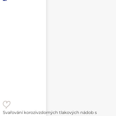
E-mail příjemce
Text e-mailu
Svařování korozivzdorných tlakových nádob s