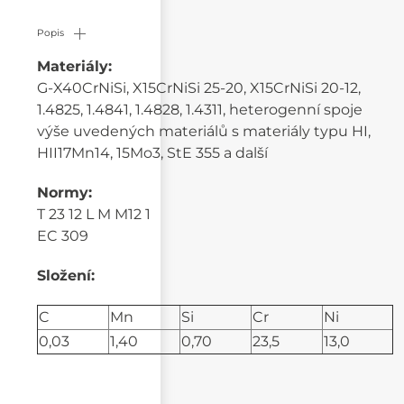
Popis
Materiály:
G-X40CrNiSi, X15CrNiSi 25-20, X15CrNiSi 20-12,
1.4825, 1.4841, 1.4828, 1.4311, heterogenní spoje
výše uvedených materiálů s materiály typu HI,
HII17Mn14, 15Mo3, StE 355 a další
Normy:
T 23 12 L M M12 1
EC 309
Složení:
C
Mn
Si
Cr
Ni
0,03
1,40
0,70
23,5
13,0