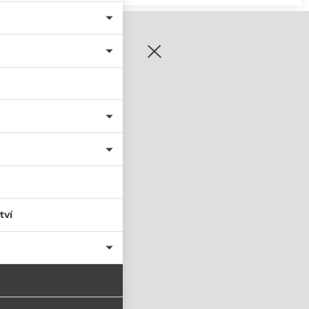
zaregistrujte se
tví
PŘIHLÁSIT SE
nastavit nové heslo