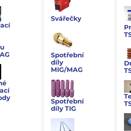
Svářečky
ací
P
T
u
MAG
Spotřební
díly
D
MIG/MAG
T
né
ací
T
ody
Spotřební
T
díly TIG