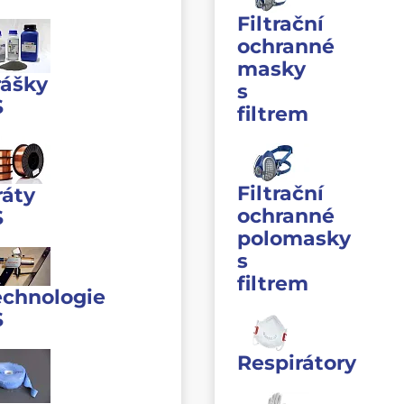
Filtrační
ochranné
masky
rášky
s
S
filtrem
Filtrační
ráty
ochranné
S
polomasky
s
filtrem
echnologie
S
Respirátory