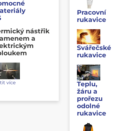
omocné
ateriály
Pracovní
S
rukavice
rmický nástřik
lamenem a
lektrickým
Svářečské
bloukem
rukavice
stit více
Teplu,
žáru a
prořezu
odolné
rukavice