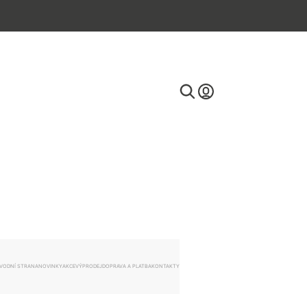
E-mail
Heslo
VODNÍ STRANA
NOVINKY
AKCE
VÝPRODEJ
DOPRAVA A PLATBA
KONTAKTY