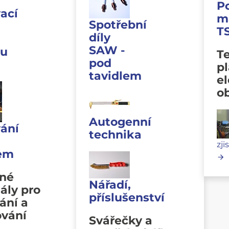
P
ací
m
Spotřební
T
díly
SAW -
u
Te
pod
p
tavidlem
e
o
Autogenní
ání
technika
zji
lem
vné
Nářadí,
ály pro
příslušenství
ání a
ování
Svářečky a