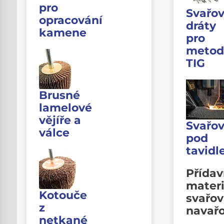
pro
Svařov
opracování
dráty
kamene
pro
metod
TIG
Brusné
lamelové
vějíře a
Svařov
válce
pod
tavid
Přída
materi
Kotouče
svařov
z
navař
netkané