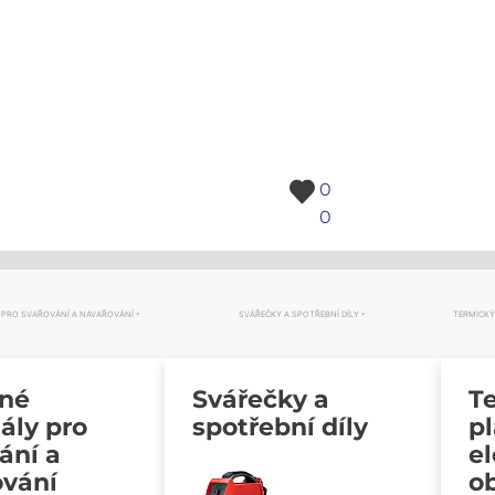
0
0
 PRO SVAŘOVÁNÍ A NAVAŘOVÁNÍ
SVÁŘEČKY A SPOTŘEBNÍ DÍLY
TERMICKÝ
vné
Svářečky a
Te
ály pro
spotřební díly
p
ání a
e
ování
o