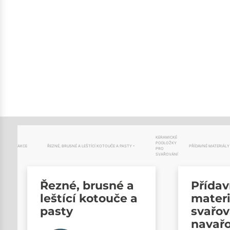
KERAMICKÉ
PODLOŽKY
AKCE
ŘEZNÉ, BRUSNÉ A LEŠTÍCÍ KOTOUČE A PASTY
PŘÍDAVNÉ MATERIÁLY
PRO
SVAŘOVÁNÍ
Řezné, brusné a
Přída
leštící kotouče a
materi
pasty
svařov
navař