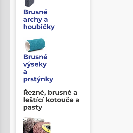
Brusné
archy a
houbičky
Brusné
výseky
a
prstýnky
Řezné, brusné a
leštící kotouče a
pasty