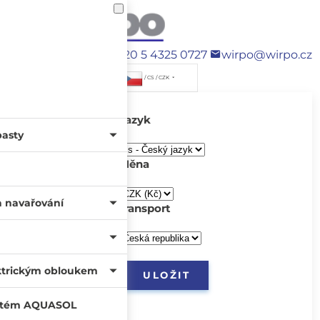
+420 5 4325 0727
wirpo@wirpo.cz
/ CS / CZK
Jazyk
pasty
Měna
a navařování
transport
ktrickým obloukem
systém AQUASOL