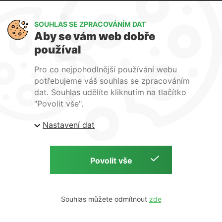
Výměna a vrácení zboží
GDPR
SOUHLAS SE ZPRACOVÁNÍM DAT
Aby se vám web dobře
WIRPO s.r.o.
používal
Reklamační řád
Pro co nejpohodlnější používání webu
Obchodní podmínky
potřebujeme váš souhlas se zpracováním
O nás
dat. Souhlas udělíte kliknutím na tlačítko
Kontakty
"Povolit vše".
Firemní web
Nastavení dat
E-shop Wirpo.cz, Škrobárenská 518/16, Brno
Copyright © 2026 E-shop Wirpo.cz | by
Souhlas můžete odmítnout