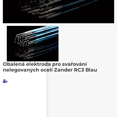
Poslat známému
Obalená elektroda pro svařování
nelegovaných ocelí Zander RC3 Blau
Můj e-mail
E-mail příjemce
Text e-mailu