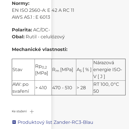
Normy:
EN ISO 2560-A: E 42 A RC 11
AWS A5.1 : E 6013
Polarita:
AC/DC-
Obal:
Rutil - celulózový
Mechanické vlastnosti:
Nárazová
Rp
0,2
Stav
R
[MPa]
A
[ % ]
energie ISO-
m
5
[MPa]
V [ J ]
AW: po
RT 100, 0°C
> 410
470 - 510
> 28
svaření
50
Ke stažení
Produktový list Zander-RC3-Blau