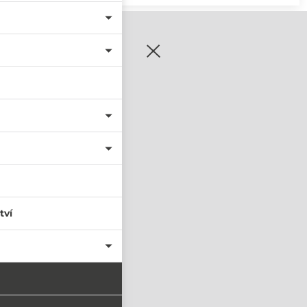
zaregistrujte se
tví
PŘIHLÁSIT SE
nastavit nové heslo