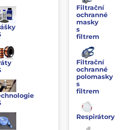
Filtrační
ochranné
masky
rášky
s
S
filtrem
Filtrační
ráty
ochranné
S
polomasky
s
filtrem
echnologie
S
Respirátory