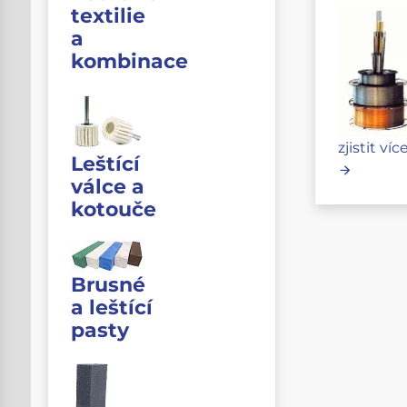
textilie
a
kombinace
zjistit víc
Leštící
válce a
kotouče
Brusné
a leštící
pasty