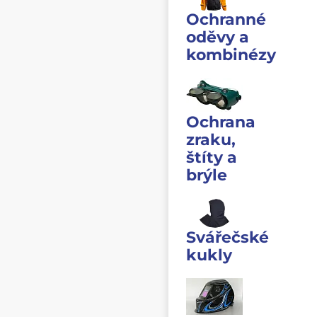
Ochranné
oděvy a
kombinézy
Ochrana
zraku,
štíty a
brýle
Svářečské
kukly