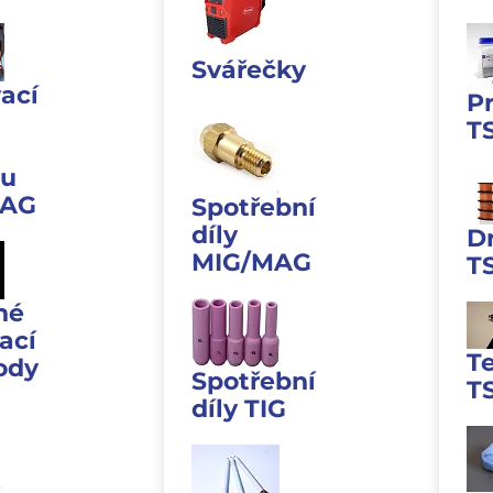
Svářečky
ací
P
T
u
MAG
Spotřební
díly
D
MIG/MAG
T
né
ací
T
ody
Spotřební
T
díly TIG