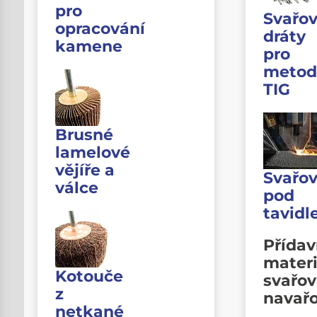
pro
Svařov
opracování
dráty
kamene
pro
metod
TIG
Brusné
lamelové
vějíře a
Svařov
válce
pod
tavid
Přída
materi
Kotouče
svařov
z
navař
netkané