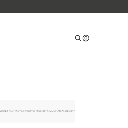
E-mail
Heslo
VODNÍ STRANA
NOVINKY
AKCE
VÝPRODEJ
DOPRAVA A PLATBA
KONTAKTY