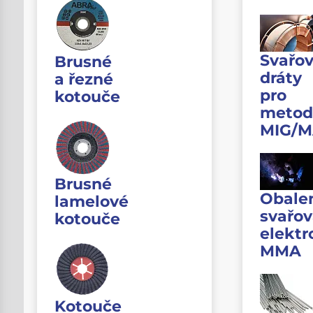
Svařov
Brusné
dráty
a řezné
pro
kotouče
metod
MIG/
Brusné
Obale
lamelové
svařov
kotouče
elektr
MMA
Kotouče