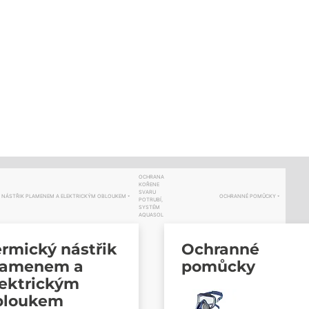
OCHRANA
KOŘENE
SVARU
 NÁSTŘIK PLAMENEM A ELEKTRICKÝM OBLOUKEM
OCHRANNÉ POMŮCKY
POTRUBÍ,
SYSTÉM
AQUASOL
rmický nástřik
Ochranné
lamenem a
pomůcky
lektrickým
bloukem