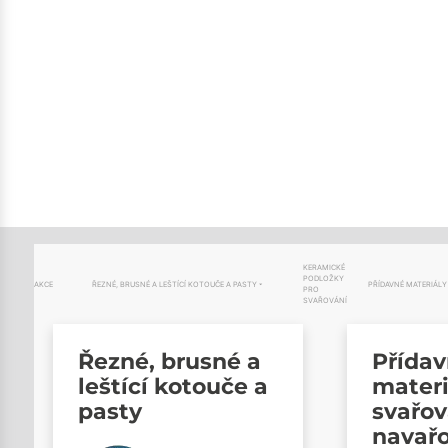
KERAMICKÉ
PODLOŽKY
AKCE
ŘEZNÉ, BRUSNÉ A LEŠTÍCÍ KOTOUČE A PASTY
PŘÍDAVNÉ MATERIÁLY
PRO
SVAŘOVÁNÍ
Řezné, brusné a
Přída
leštící kotouče a
materi
pasty
svařov
navař