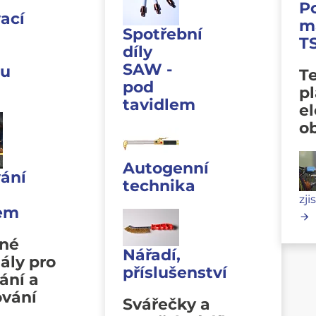
P
ací
m
Spotřební
T
díly
SAW -
u
Te
pod
p
tavidlem
e
o
Autogenní
ání
technika
zji
lem
vné
Nářadí,
ály pro
příslušenství
ání a
ování
Svářečky a