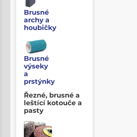
Brusné
archy a
houbičky
Brusné
výseky
a
prstýnky
Řezné, brusné a
leštící kotouče a
pasty