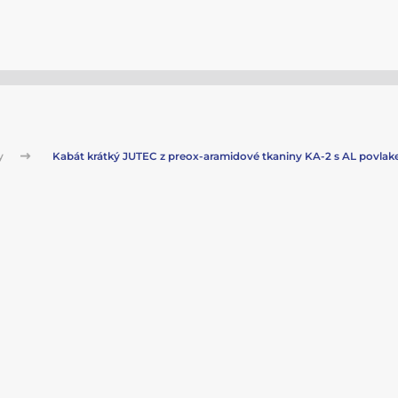
zy
Kabát krátký JUTEC z preox-aramidové tkaniny KA-2 s AL povla