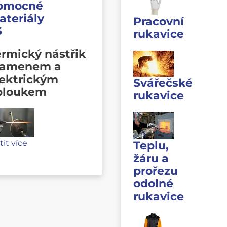
omocné
ateriály
Pracovní
S
rukavice
rmický nástřik
lamenem a
lektrickým
Svářečské
bloukem
rukavice
stit více
Teplu,
žáru a
prořezu
odolné
rukavice