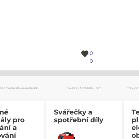
0
0
 PRO SVAŘOVÁNÍ A NAVAŘOVÁNÍ
SVÁŘEČKY A SPOTŘEBNÍ DÍLY
TERMICKÝ
vné
Svářečky a
Te
ály pro
spotřební díly
p
ání a
e
ování
o