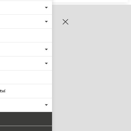
zaregistrujte se
tví
PŘIHLÁSIT SE
nastavit nové heslo