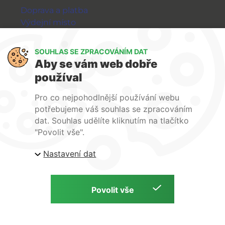
Doprava a platba
Výdejní místo
Výměna a vrácení zboží
GDPR
SOUHLAS SE ZPRACOVÁNÍM DAT
Aby se vám web dobře
WIRPO s.r.o.
používal
Reklamační řád
Pro co nejpohodlnější používání webu
Obchodní podmínky
potřebujeme váš souhlas se zpracováním
O nás
dat. Souhlas udělíte kliknutím na tlačítko
Kontakty
"Povolit vše".
Firemní web
Nastavení dat
E-shop Wirpo.cz, Škrobárenská 518/16, Brno