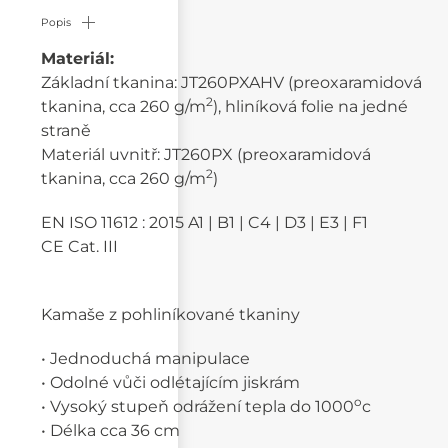
Popis
Materiál:
Základní tkanina: JT260PXAHV (preoxaramidová
2
tkanina, cca 260 g/m
), hliníková folie na jedné
straně
Materiál uvnitř: JT260PX (preoxaramidová
2
tkanina, cca 260 g/m
)
EN ISO 11612 : 2015 A1 | B1 | C4 | D3 | E3 | F1
CE Cat. III
Kamaše z pohliníkované tkaniny
• Jednoduchá manipulace
• Odolné vůči odlétajícím jiskrám
o
• Vysoký stupeň odrážení tepla do 1000
c
• Délka cca 36 cm