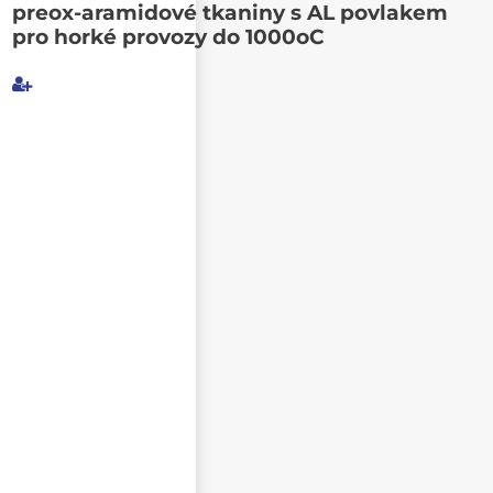
Poslat známému
preox-aramidové tkaniny s AL povlakem
pro horké provozy do 1000oC
Můj e-mail
E-mail příjemce
Text e-mailu