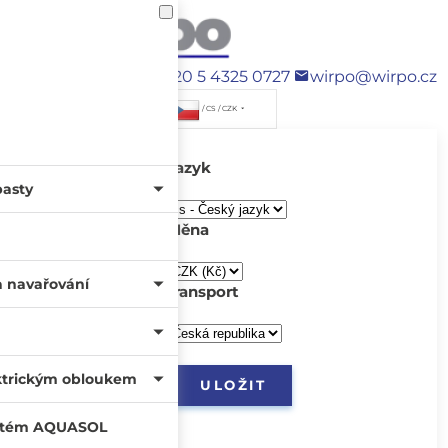
+420 5 4325 0727
wirpo@wirpo.cz
/ CS / CZK
Jazyk
pasty
Měna
a navařování
transport
ktrickým obloukem
systém AQUASOL