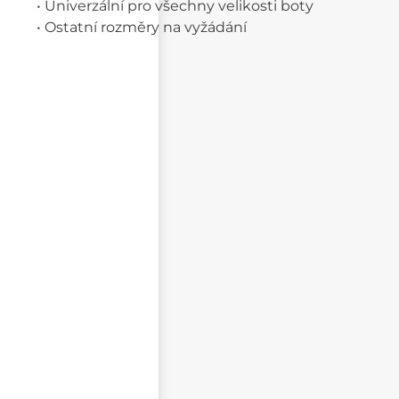
• Univerzální pro všechny velikosti boty
• Ostatní rozměry na vyžádání
Napište svůj dotaz
NEZVEŘEJŇOVAT MOJE JMÉNO A PŘÍJMENÍ
CHCI DOSTÁVAT REAKCE NA SVŮJ PŘÍSPĚVEK NA E-