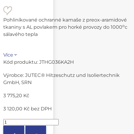
Pohliníkované ochranné kamaše z preox-aramidové
o
tkaniny s AL povlakem pro horké provozy do 1000
c
sálavého tepla
Více
Kód produktu:
JTHG036KA2H
Výrobce:
JUTEC® Hitzeschutz und Isoliertechnik
GmbH, SRN
3 775,20 Kč
3 120,00 Kč
bez DPH
+
−