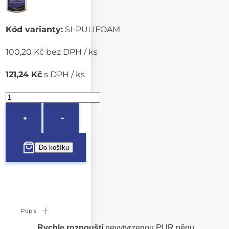
Kód varianty:
SI-PULIFOAM
100,20 Kč bez DPH / ks
121,24 Kč
s DPH / ks
+
−
Popis
Rychle rozpouští
nevytvrzenou PUR pěnu.