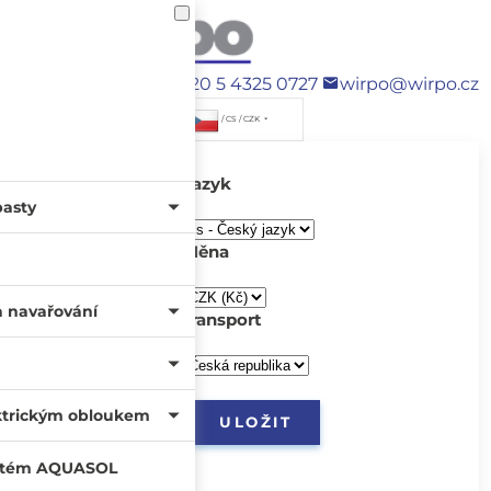
+420 5 4325 0727
wirpo@wirpo.cz
/ CS / CZK
Jazyk
pasty
Měna
a navařování
transport
ktrickým obloukem
systém AQUASOL