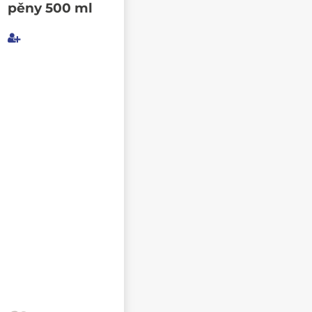
pěny 500 ml
Můj e-mail
E-mail příjemce
Text e-mailu