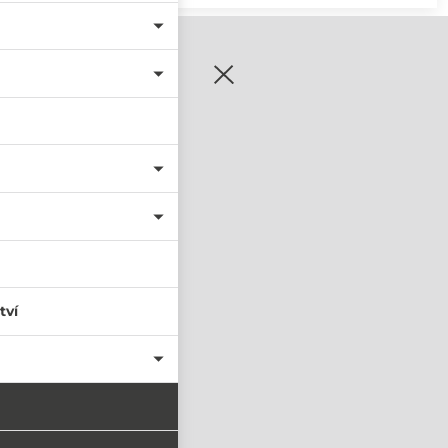
zaregistrujte se
tví
PŘIHLÁSIT SE
nastavit nové heslo