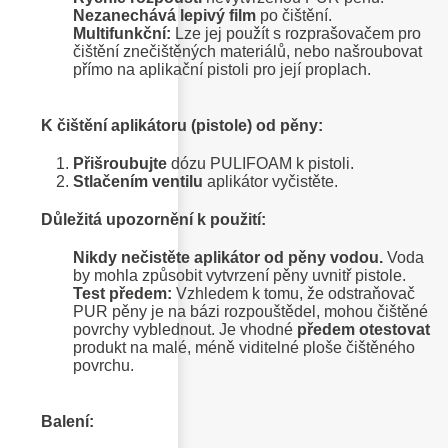
Nezanechává lepivý film
po čištění.
Multifunkční:
Lze jej použít s rozprašovačem pro
čištění znečištěných materiálů, nebo našroubovat
přímo na aplikační pistoli pro její proplach.
K čištění aplikátoru (pistole) od pěny:
Přišroubujte
dózu PULIFOAM k pistoli.
Stlačením ventilu
aplikátor vyčistěte.
Důležitá upozornění k použití:
Nikdy nečistěte aplikátor od pěny vodou.
Voda
by mohla způsobit vytvrzení pěny uvnitř pistole.
Test předem:
Vzhledem k tomu, že odstraňovač
PUR pěny je na bázi rozpouštědel, mohou čištěné
povrchy vyblednout. Je vhodné
předem otestovat
produkt na malé, méně viditelné ploše čištěného
povrchu.
Balení: