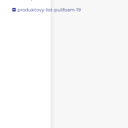
produktovy-list-pulifoam-19
Napište svůj dotaz
NEZVEŘEJŇOVAT MOJE JMÉNO A PŘÍJMENÍ