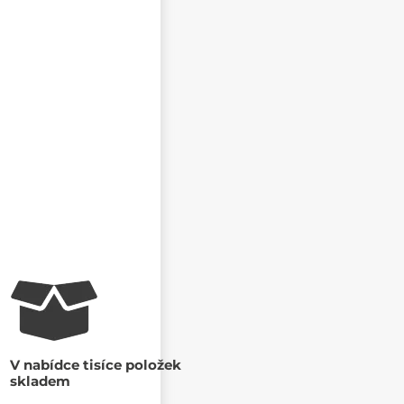
CHCI DOSTÁVAT REAKCE NA SVŮJ PŘÍSPĚVEK NA E-
MAIL
V nabídce tisíce položek
skladem