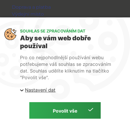
Doprava a platba
Výdejní místo
Výměna a vrácení zboží
GDPR
SOUHLAS SE ZPRACOVÁNÍM DAT
Aby se vám web dobře
WIRPO s.r.o.
používal
Reklamační řád
Pro co nejpohodlnější používání webu
Obchodní podmínky
potřebujeme váš souhlas se zpracováním
O nás
dat. Souhlas udělíte kliknutím na tlačítko
Kontakty
"Povolit vše".
Firemní web
Nastavení dat
E-shop Wirpo.cz, Škrobárenská 518/16, Brno