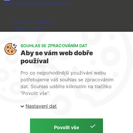
zpracováním osobních údajů
Vše o nákupu
Doprava a platba
Výdejní místo
Výměna a vrácení zboží
GDPR
SOUHLAS SE ZPRACOVÁNÍM DAT
Aby se vám web dobře
WIRPO s.r.o.
používal
Reklamační řád
Pro co nejpohodlnější používání webu
Obchodní podmínky
potřebujeme váš souhlas se zpracováním
O nás
dat. Souhlas udělíte kliknutím na tlačítko
Kontakty
"Povolit vše".
Firemní web
Nastavení dat