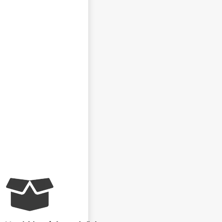
NEZVEŘEJŇOVAT MOJE JMÉNO A PŘÍJMENÍ
CHCI DOSTÁVAT REAKCE NA SVŮJ PŘÍSPĚVEK NA E-
MAIL