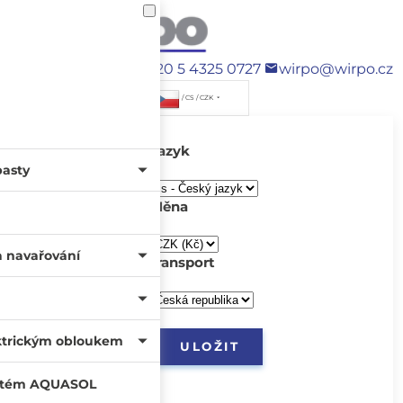
+420 5 4325 0727
wirpo@wirpo.cz
/ CS / CZK
Jazyk
pasty
Měna
a navařování
transport
ktrickým obloukem
systém AQUASOL