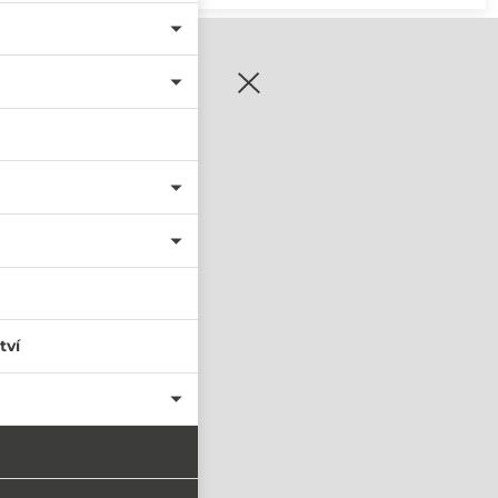
zaregistrujte se
tví
PŘIHLÁSIT SE
nastavit nové heslo