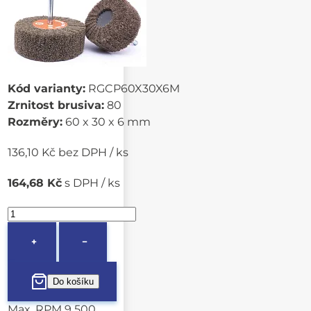
Kód varianty:
RGCP60X30X6M
Zrnitost brusiva:
80
Rozměry:
60 x 30 x 6 mm
136,10 Kč bez DPH / ks
164,68 Kč
s DPH / ks
+
−
Max. RPM 9 500