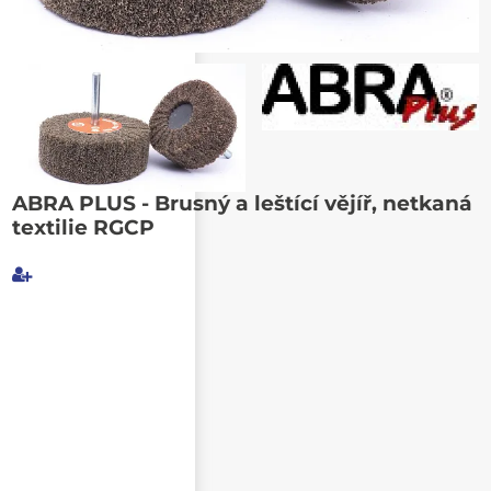
Poslat známému
ABRA PLUS - Brusný a leštící vějíř, netkaná
textilie RGCP
Můj e-mail
E-mail příjemce
Text e-mailu