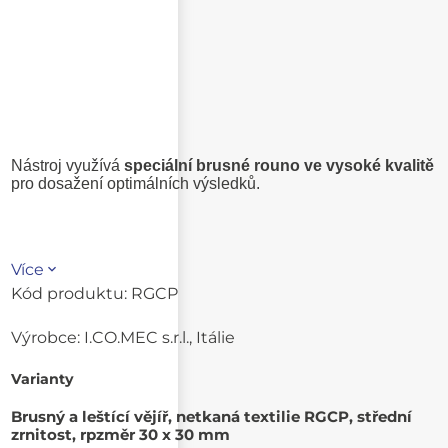
Nástroj využívá
speciální brusné rouno ve vysoké kvalitě
pro dosažení optimálních výsledků.
Více
Kód produktu:
RGCP
Výrobce:
I.CO.MEC s.r.l., Itálie
Varianty
Brusný a leštící vějíř, netkaná textilie RGCP, střední
zrnitost, rpzměr 30 x 30 mm